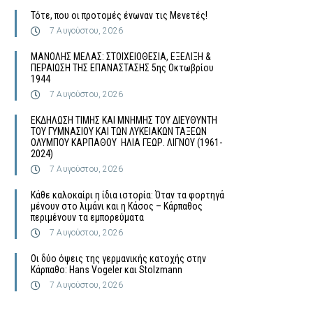
Τότε, που οι προτομές ένωναν τις Μενετές!
7 Αυγούστου, 2026
MΑΝΟΛΗΣ ΜΕΛΑΣ: ΣΤΟΙΧΕΙΟΘΕΣΙΑ, ΕΞΕΛΙΞΗ &
ΠΕΡΑΙΩΣΗ ΤΗΣ ΕΠΑΝΑΣΤΑΣΗΣ 5ης Οκτωβρίου
1944
7 Αυγούστου, 2026
ΕΚΔΗΛΩΣΗ ΤΙΜΗΣ ΚΑΙ ΜΝΗΜΗΣ ΤΟΥ ΔΙΕΥΘΥΝΤΗ
ΤΟΥ ΓΥΜΝΑΣΙΟΥ ΚΑΙ ΤΩΝ ΛΥΚΕΙΑΚΩΝ ΤΑΞΕΩΝ
ΟΛΥΜΠΟΥ ΚΑΡΠΑΘΟΥ ΗΛΙΑ ΓΕΩΡ. ΛΙΓΝΟΥ (1961-
2024)
7 Αυγούστου, 2026
Κάθε καλοκαίρι η ίδια ιστορία: Όταν τα φορτηγά
μένουν στο λιμάνι και η Κάσος – Κάρπαθος
περιμένουν τα εμπορεύματα
7 Αυγούστου, 2026
Οι δύο όψεις της γερμανικής κατοχής στην
Κάρπαθο: Hans Vogeler και Stolzmann
7 Αυγούστου, 2026