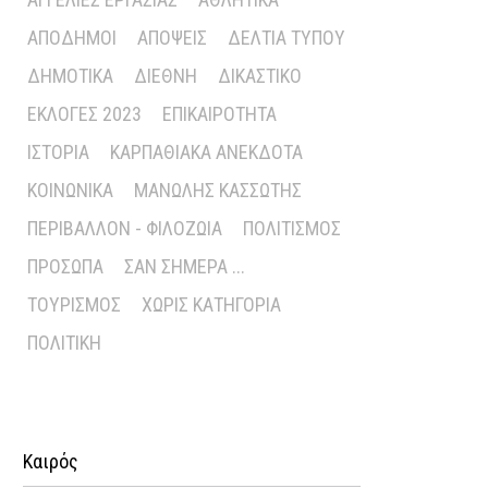
ΑΠΌΔΗΜΟΙ
ΑΠΌΨΕΙΣ
ΔΕΛΤΊΑ ΤΎΠΟΥ
ΔΗΜΟΤΙΚΆ
ΔΙΕΘΝΉ
ΔΙΚΑΣΤΙΚΌ
ΕΚΛΟΓΈΣ 2023
ΕΠΙΚΑΙΡΌΤΗΤΑ
ΙΣΤΟΡΊΑ
ΚΑΡΠΑΘΙΑΚΆ ΑΝΈΚΔΟΤΑ
ΚΟΙΝΩΝΙΚΆ
ΜΑΝΏΛΗΣ ΚΑΣΣΏΤΗΣ
ΠΕΡΙΒΆΛΛΟΝ - ΦΙΛΟΖΩΊΑ
ΠΟΛΙΤΙΣΜΌΣ
ΠΡΌΣΩΠΑ
ΣΑΝ ΣΉΜΕΡΑ ...
ΤΟΥΡΙΣΜΌΣ
ΧΩΡΊΣ ΚΑΤΗΓΟΡΊΑ
ΠΟΛΙΤΙΚΉ
Καιρός