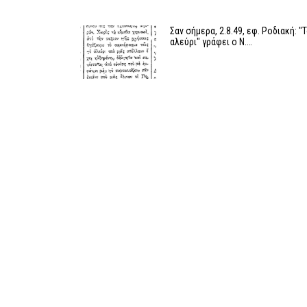
Σαν σήμερα, 2.8.49, εφ. Ροδιακή: "
αλεύρι" γράφει ο Ν.…