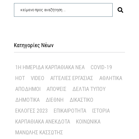
Κατηγορίες Νέων
1Η ΗΜΕΡΊΔΑ ΚΑΡΠΑΘΙΑΚΆ ΝΈΑ
COVID-19
HOT
VIDEO
ΑΓΓΕΛΊΕΣ ΕΡΓΑΣΊΑΣ
ΑΘΛΗΤΙΚΆ
ΑΠΌΔΗΜΟΙ
ΑΠΌΨΕΙΣ
ΔΕΛΤΊΑ ΤΎΠΟΥ
ΔΗΜΟΤΙΚΆ
ΔΙΕΘΝΉ
ΔΙΚΑΣΤΙΚΌ
ΕΚΛΟΓΈΣ 2023
ΕΠΙΚΑΙΡΌΤΗΤΑ
ΙΣΤΟΡΊΑ
ΚΑΡΠΑΘΙΑΚΆ ΑΝΈΚΔΟΤΑ
ΚΟΙΝΩΝΙΚΆ
ΜΑΝΏΛΗΣ ΚΑΣΣΏΤΗΣ