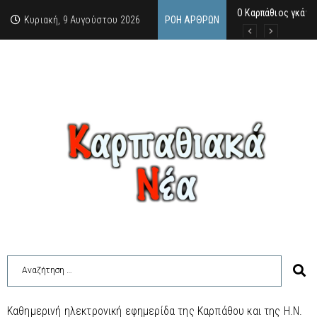
Ο Καρπάθιος γκάνγ
Από την πέτρα της
Η Κάρπαθος υπό τρ
Κυριακή, 9 Αυγούστου 2026
ΡΟΉ ΆΡΘΡΩΝ
Καθημερινή ηλεκτρονική εφημερίδα της Καρπάθου και της Η.Ν.