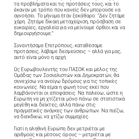
τα προβλήματα και τις προτάσεις τους, και το
έκαναν με τρόπο που κανείς δεν μπορούσε να
αγνοήσει. Το μήνυμα ήταν ξεκάθαρο: “Δεν ζητάμε
χάρη. Ζητάμε δίκαιη μεταχείριση, πρόσβαση σε
ευκαιρίες, εργαλεία για να μείνουμε όρθιοι και να
δημιουργήσουμε.”
Συναντήσαμε Επιτρόπους, καταθέσαμε
προτάσεις, λάβαμε δεσμεύσεις – αλλά για μας,
αυτό είναι μόνο η αρχή.
Ως Ευρωβουλευτής του ΠΑΣΟΚ και μέλος της
Ομάδας των Σοσιαλιστών και Δημοκρατών, θα
συνεχίσω να ανοίγω δρόμους για τις τοπικές
κοινωνίες. Να είμαι η φωνή τους εκεί που
λαμβάνονται οι αποφάσεις. Να παλεύω, ώστε η
Ευρώπη να μη χτίζεται μόνο πάνω σε στατιστικά
μεγέθη και δείκτες, αλλά πάνω στις
πραγματικές ανάγκες των ανθρώπων. Να πιέζω,
να διεκδικώ, να χτίζω συμμαχίες.
Γιατί η αληθινή Ευρώπη δεν μετριέται με
αριθμούς και μέσους όρους – μετριέται με