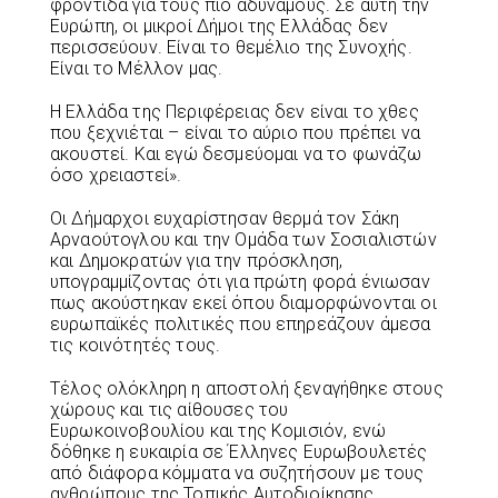
φροντίδα για τους πιο αδύναμους. Σε αυτή την
Ευρώπη, οι μικροί Δήμοι της Ελλάδας δεν
περισσεύουν. Είναι το θεμέλιο της Συνοχής.
Είναι το Μέλλον μας.
Η Ελλάδα της Περιφέρειας δεν είναι το χθες
που ξεχνιέται – είναι το αύριο που πρέπει να
ακουστεί. Και εγώ δεσμεύομαι να το φωνάζω
όσο χρειαστεί».
Οι Δήμαρχοι ευχαρίστησαν θερμά τον Σάκη
Αρναούτογλου και την Ομάδα των Σοσιαλιστών
και Δημοκρατών για την πρόσκληση,
υπογραμμίζοντας ότι για πρώτη φορά ένιωσαν
πως ακούστηκαν εκεί όπου διαμορφώνονται οι
ευρωπαϊκές πολιτικές που επηρεάζουν άμεσα
τις κοινότητές τους.
Τέλος ολόκληρη η αποστολή ξεναγήθηκε στους
χώρους και τις αίθουσες του
Ευρωκοινοβουλίου και της Κομισιόν, ενώ
δόθηκε η ευκαιρία σε Έλληνες Ευρωβουλετές
από διάφορα κόμματα να συζητήσουν με τους
ανθρώπους της Τοπικής Αυτοδιοίκησης.