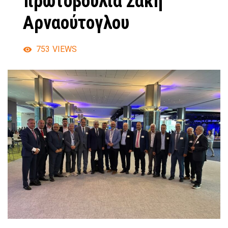
πρωτοβουλία Σάκη
Αρναούτογλου
753
VIEWS