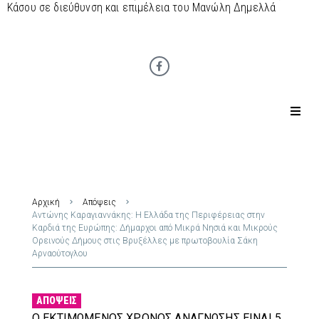
Κάσου σε διεύθυνση και επιμέλεια του Μανώλη Δημελλά
Αρχική
Απόψεις
Αντώνης Καραγιαννάκης: Η Ελλάδα της Περιφέρειας στην
Καρδιά της Ευρώπης: Δήμαρχοι από Μικρά Νησιά και Μικρούς
Ορεινούς Δήμους στις Βρυξέλλες με πρωτοβουλία Σάκη
Αρναούτογλου
ΑΠΌΨΕΙΣ
Ο ΕΚΤΙΜΏΜΕΝΟΣ ΧΡΌΝΟΣ ΑΝΆΓΝΩΣΗΣ ΕΊΝΑΙ 5