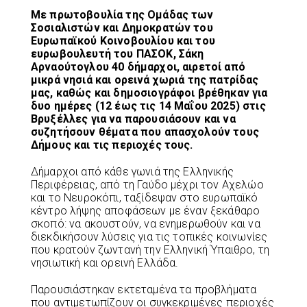
Mε πρωτοβουλία της Ομάδας των
Σοσιαλιστών και Δημοκρατών του
Ευρωπαϊκού Κοινοβουλίου και του
ευρωβουλευτή του ΠΑΣΟΚ, Σάκη
Αρναούτογλου 40 δήμαρχοι, αιρετοί από
μικρά νησιά και ορεινά χωριά της πατρίδας
μας, καθώς και δημοσιογράφοι βρέθηκαν για
δυο ημέρες (12 έως τις 14 Μαΐου 2025) στις
Βρυξέλλες για να παρουσιάσουν και να
συζητήσουν θέματα που απασχολούν τους
Δήμους και τις περιοχές τους.
Δήμαρχοι από κάθε γωνιά της Ελληνικής
Περιφέρειας, από τη Γαύδο μέχρι τον Αχελώο
και το Νευροκόπι, ταξίδεψαν στο ευρωπαϊκό
κέντρο λήψης αποφάσεων με έναν ξεκάθαρο
σκοπό: να ακουστούν, να ενημερωθούν και να
διεκδικήσουν λύσεις για τις τοπικές κοινωνίες
που κρατούν ζωντανή την Ελληνική Ύπαιθρο, τη
νησιωτική και ορεινή Ελλάδα.
Παρουσιάστηκαν εκτεταμένα τα προβλήματα
που αντιμετωπίζουν οι συγκεκριμένες περιοχές