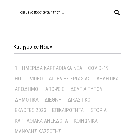
Κατηγορίες Νέων
1Η ΗΜΕΡΊΔΑ ΚΑΡΠΑΘΙΑΚΆ ΝΈΑ
COVID-19
HOT
VIDEO
ΑΓΓΕΛΊΕΣ ΕΡΓΑΣΊΑΣ
ΑΘΛΗΤΙΚΆ
ΑΠΌΔΗΜΟΙ
ΑΠΌΨΕΙΣ
ΔΕΛΤΊΑ ΤΎΠΟΥ
ΔΗΜΟΤΙΚΆ
ΔΙΕΘΝΉ
ΔΙΚΑΣΤΙΚΌ
ΕΚΛΟΓΈΣ 2023
ΕΠΙΚΑΙΡΌΤΗΤΑ
ΙΣΤΟΡΊΑ
ΚΑΡΠΑΘΙΑΚΆ ΑΝΈΚΔΟΤΑ
ΚΟΙΝΩΝΙΚΆ
ΜΑΝΏΛΗΣ ΚΑΣΣΏΤΗΣ