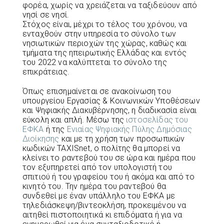
φορέα, χωρίς να χρειάζεται να ταξιδεύουν από
νησί σε νησί.
Στόχος είναι, μέχρι το τέλος του χρόνου, να
ενταχθούν στην υπηρεσία το σύνολο των
νησιωτικών περιοχών της χώρας, καθώς και
τμήματα της ηπειρωτικής Ελλάδας και εντός
του 2022 να καλύπτεται το σύνολο της
επικράτειας.
Όπως επισημαίνεται σε ανακοίνωση του
υπουργείου Εργασίας & Κοινωνικών Υποθέσεων
και Ψηφιακής Διακυβέρνησης, η διαδικασία είναι
εύκολη και απλή. Μέσω της
ιστοσελίδας του
ΕΦΚΑ
ή της
Ενιαίας Ψηφιακής Πύλης Δημόσιας
Διοίκησης
και με τη χρήση των προσωπικών
κωδικών TAXISnet, ο πολίτης θα μπορεί να
κλείνει το ραντεβού του σε ώρα και ημέρα που
τον εξυπηρετεί από τον υπολογιστή του
σπιτιού ή του γραφείου του ή ακόμα και από το
κινητό του. Την ημέρα του ραντεβού θα
συνδεθεί με έναν υπάλληλο του ΕΦΚΑ με
τηλεδιάσκεψη/βιντεοκλήση, προκειμένου να
αιτηθεί πιστοποιητικά κι επιδόματα ή για να