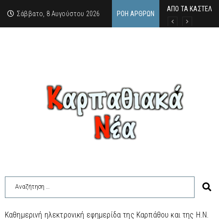
ΑΠΟ ΤΑ ΚΑΣΤΕΛΙΑ
Η άγνωστη ιστορί
Νέος Γραμματέας
Σάββατο, 8 Αυγούστου 2026
ΡΟΉ ΆΡΘΡΩΝ
Καθημερινή ηλεκτρονική εφημερίδα της Καρπάθου και της Η.Ν.