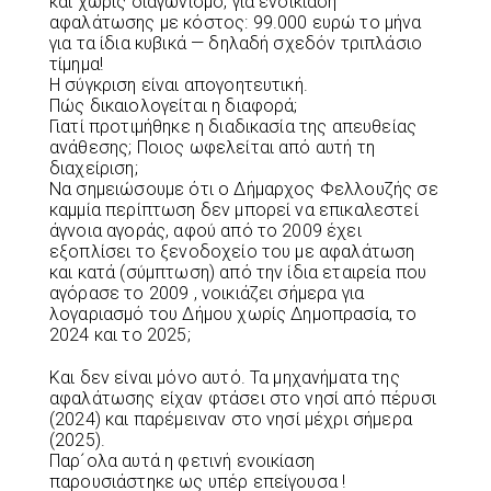
και χωρίς διαγωνισμό, για ενοικίαση
αφαλάτωσης με κόστος: 99.000 ευρώ το μήνα
για τα ίδια κυβικά — δηλαδή σχεδόν τριπλάσιο
τίμημα!
Η σύγκριση είναι απογοητευτική.
Πώς δικαιολογείται η διαφορά;
Γιατί προτιμήθηκε η διαδικασία της απευθείας
ανάθεσης; Ποιος ωφελείται από αυτή τη
διαχείριση;
Να σημειώσουμε ότι ο Δήμαρχος Φελλουζής σε
καμμία περίπτωση δεν μπορεί να επικαλεστεί
άγνοια αγοράς, αφού από το 2009 έχει
εξοπλίσει το ξενοδοχείο του με αφαλάτωση
και κατά (σύμπτωση) από την ίδια εταιρεία που
αγόρασε το 2009 , νοικιάζει σήμερα για
λογαριασμό του Δήμου χωρίς Δημοπρασία, το
2024 και το 2025;
Και δεν είναι μόνο αυτό. Τα μηχανήματα της
αφαλάτωσης είχαν φτάσει στο νησί από πέρυσι
(2024) και παρέμειναν στο νησί μέχρι σήμερα
(2025).
Παρ´ολα αυτά η φετινή ενοικίαση
παρουσιάστηκε ως υπέρ επείγουσα !