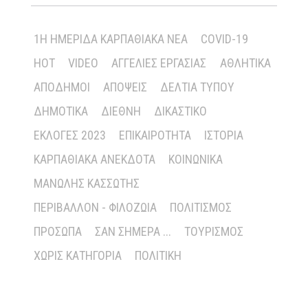
1Η ΗΜΕΡΊΔΑ ΚΑΡΠΑΘΙΑΚΆ ΝΈΑ
COVID-19
HOT
VIDEO
ΑΓΓΕΛΊΕΣ ΕΡΓΑΣΊΑΣ
ΑΘΛΗΤΙΚΆ
ΑΠΌΔΗΜΟΙ
ΑΠΌΨΕΙΣ
ΔΕΛΤΊΑ ΤΎΠΟΥ
ΔΗΜΟΤΙΚΆ
ΔΙΕΘΝΉ
ΔΙΚΑΣΤΙΚΌ
ΕΚΛΟΓΈΣ 2023
ΕΠΙΚΑΙΡΌΤΗΤΑ
ΙΣΤΟΡΊΑ
ΚΑΡΠΑΘΙΑΚΆ ΑΝΈΚΔΟΤΑ
ΚΟΙΝΩΝΙΚΆ
ΜΑΝΏΛΗΣ ΚΑΣΣΏΤΗΣ
ΠΕΡΙΒΆΛΛΟΝ - ΦΙΛΟΖΩΊΑ
ΠΟΛΙΤΙΣΜΌΣ
ΠΡΌΣΩΠΑ
ΣΑΝ ΣΉΜΕΡΑ ...
ΤΟΥΡΙΣΜΌΣ
ΧΩΡΊΣ ΚΑΤΗΓΟΡΊΑ
ΠΟΛΙΤΙΚΉ