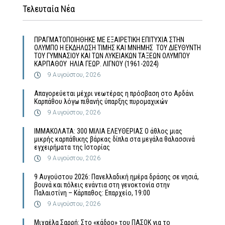
Τελευταία Νέα
ΠΡΑΓΜΑΤΟΠΟΙΗΘΗΚΕ ΜΕ ΕΞΑΙΡΕΤΙΚΗ ΕΠΙΤΥΧΙΑ ΣΤΗΝ
ΟΛΥΜΠΟ Η ΕΚΔΗΛΩΣΗ ΤΙΜΗΣ ΚΑΙ ΜΝΗΜΗΣ ΤΟΥ ΔΙΕΥΘΥΝΤΗ
ΤΟΥ ΓΥΜΝΑΣΙΟΥ ΚΑΙ ΤΩΝ ΛΥΚΕΙΑΚΩΝ ΤΑΞΕΩΝ ΟΛΥΜΠΟΥ
ΚΑΡΠΑΘΟΥ ΗΛΙΑ ΓΕΩΡ. ΛΙΓΝΟΥ (1961-2024)
9 Αυγούστου, 2026
Απαγορεύεται μέχρι νεωτέρας η πρόσβαση στο Αρδάνι
Καρπάθου λόγω πιθανής ύπαρξης πυρομαχικών
9 Αυγούστου, 2026
ΙΜΜΑΚΟΛΑΤΑ: 300 ΜΙΛΙΑ ΕΛΕΥΘΕΡΙΑΣ Ο άθλος μιας
μικρής καρπάθικης βάρκας δίπλα στα μεγάλα θαλασσινά
εγχειρήματα της Ιστορίας
9 Αυγούστου, 2026
9 Αυγούστου 2026: Πανελλαδική ημέρα δράσης σε νησιά,
βουνά και πόλεις ενάντια στη γενοκτονία στην
Παλαιστίνη – Κάρπαθος: Επαρχείο, 19:00
9 Αυγούστου, 2026
Μιχαέλα Σαρρή: Στο «κάδρο» του ΠΑΣΟΚ για το