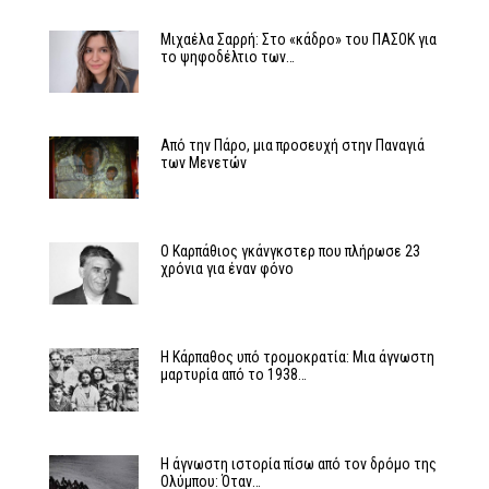
Μιχαέλα Σαρρή: Στο «κάδρο» του ΠΑΣΟΚ για
το ψηφοδέλτιο των…
Από την Πάρο, μια προσευχή στην Παναγιά
των Μενετών
Ο Καρπάθιος γκάνγκστερ που πλήρωσε 23
χρόνια για έναν φόνο
Η Κάρπαθος υπό τρομοκρατία: Μια άγνωστη
μαρτυρία από το 1938…
Η άγνωστη ιστορία πίσω από τον δρόμο της
Ολύμπου: Όταν…