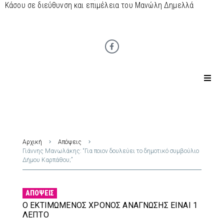
Κάσου σε διεύθυνση και επιμέλεια του Μανώλη Δημελλά
Αρχική
Απόψεις
Γιάννης Μανωλάκης: “Για ποιον δουλεύει το δημοτικό συμβούλιο
Δήμου Καρπάθου;”
ΑΠΌΨΕΙΣ
Ο ΕΚΤΙΜΏΜΕΝΟΣ ΧΡΌΝΟΣ ΑΝΆΓΝΩΣΗΣ ΕΊΝΑΙ 1
ΛΕΠΤΌ