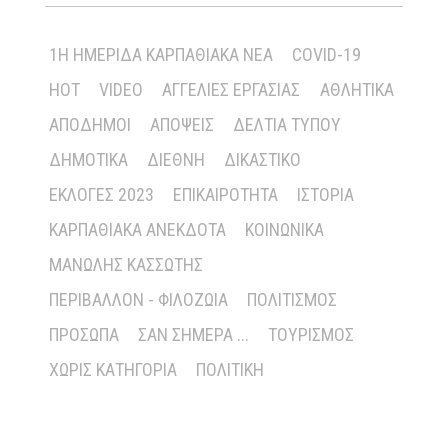
1Η ΗΜΕΡΊΔΑ ΚΑΡΠΑΘΙΑΚΆ ΝΈΑ
COVID-19
HOT
VIDEO
ΑΓΓΕΛΊΕΣ ΕΡΓΑΣΊΑΣ
ΑΘΛΗΤΙΚΆ
ΑΠΌΔΗΜΟΙ
ΑΠΌΨΕΙΣ
ΔΕΛΤΊΑ ΤΎΠΟΥ
ΔΗΜΟΤΙΚΆ
ΔΙΕΘΝΉ
ΔΙΚΑΣΤΙΚΌ
ΕΚΛΟΓΈΣ 2023
ΕΠΙΚΑΙΡΌΤΗΤΑ
ΙΣΤΟΡΊΑ
ΚΑΡΠΑΘΙΑΚΆ ΑΝΈΚΔΟΤΑ
ΚΟΙΝΩΝΙΚΆ
ΜΑΝΏΛΗΣ ΚΑΣΣΏΤΗΣ
ΠΕΡΙΒΆΛΛΟΝ - ΦΙΛΟΖΩΊΑ
ΠΟΛΙΤΙΣΜΌΣ
ΠΡΌΣΩΠΑ
ΣΑΝ ΣΉΜΕΡΑ ...
ΤΟΥΡΙΣΜΌΣ
ΧΩΡΊΣ ΚΑΤΗΓΟΡΊΑ
ΠΟΛΙΤΙΚΉ