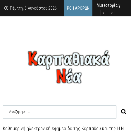
Μια ιστορία για τη
Δρ. Εμμανουέλλα Μα
Χάιδω-Ειρήνη Χατζη
Πέμπτη, 6 Αυγούστου 2026
ΡΟΉ ΆΡΘΡΩΝ
Καθημερινή ηλεκτρονική εφημερίδα της Καρπάθου και της Η.Ν.