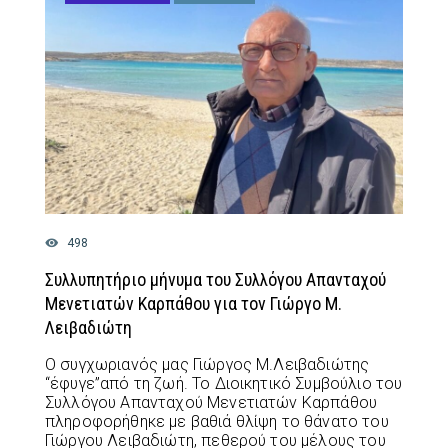
498
Συλλυπητήριο μήνυμα του Συλλόγου Απανταχού
Μενετιατών Καρπάθου για τον Γιώργο Μ.
Λειβαδιώτη
Ο συγχωριανός μας Γιώργος Μ.Λειβαδιώτης
“έφυγε”από τη ζωή. Το Διοικητικό Συμβούλιο του
Συλλόγου Απανταχού Μενετιατών Καρπάθου
πληροφορήθηκε με βαθιά θλίψη το θάνατο του
Γιώργου Λειβαδιώτη, πεθερού του μέλους του