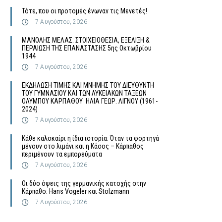
Τότε, που οι προτομές ένωναν τις Μενετές!
7 Αυγούστου, 2026
MΑΝΟΛΗΣ ΜΕΛΑΣ: ΣΤΟΙΧΕΙΟΘΕΣΙΑ, ΕΞΕΛΙΞΗ &
ΠΕΡΑΙΩΣΗ ΤΗΣ ΕΠΑΝΑΣΤΑΣΗΣ 5ης Οκτωβρίου
1944
7 Αυγούστου, 2026
ΕΚΔΗΛΩΣΗ ΤΙΜΗΣ ΚΑΙ ΜΝΗΜΗΣ ΤΟΥ ΔΙΕΥΘΥΝΤΗ
ΤΟΥ ΓΥΜΝΑΣΙΟΥ ΚΑΙ ΤΩΝ ΛΥΚΕΙΑΚΩΝ ΤΑΞΕΩΝ
ΟΛΥΜΠΟΥ ΚΑΡΠΑΘΟΥ ΗΛΙΑ ΓΕΩΡ. ΛΙΓΝΟΥ (1961-
2024)
7 Αυγούστου, 2026
Κάθε καλοκαίρι η ίδια ιστορία: Όταν τα φορτηγά
μένουν στο λιμάνι και η Κάσος – Κάρπαθος
περιμένουν τα εμπορεύματα
7 Αυγούστου, 2026
Οι δύο όψεις της γερμανικής κατοχής στην
Κάρπαθο: Hans Vogeler και Stolzmann
7 Αυγούστου, 2026