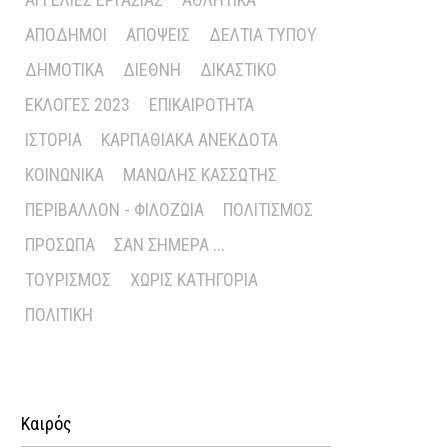
ΑΠΌΔΗΜΟΙ
ΑΠΌΨΕΙΣ
ΔΕΛΤΊΑ ΤΎΠΟΥ
ΔΗΜΟΤΙΚΆ
ΔΙΕΘΝΉ
ΔΙΚΑΣΤΙΚΌ
ΕΚΛΟΓΈΣ 2023
ΕΠΙΚΑΙΡΌΤΗΤΑ
ΙΣΤΟΡΊΑ
ΚΑΡΠΑΘΙΑΚΆ ΑΝΈΚΔΟΤΑ
ΚΟΙΝΩΝΙΚΆ
ΜΑΝΏΛΗΣ ΚΑΣΣΏΤΗΣ
ΠΕΡΙΒΆΛΛΟΝ - ΦΙΛΟΖΩΊΑ
ΠΟΛΙΤΙΣΜΌΣ
ΠΡΌΣΩΠΑ
ΣΑΝ ΣΉΜΕΡΑ ...
ΤΟΥΡΙΣΜΌΣ
ΧΩΡΊΣ ΚΑΤΗΓΟΡΊΑ
ΠΟΛΙΤΙΚΉ
Καιρός