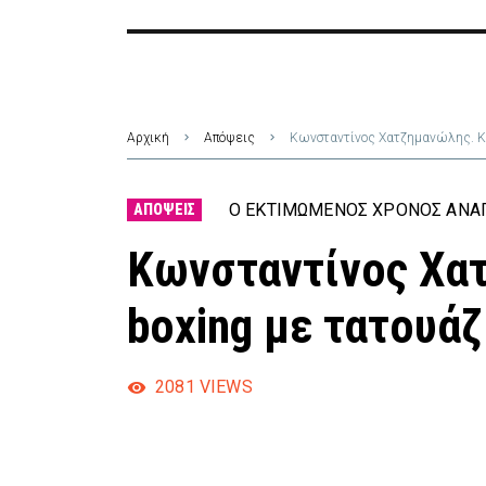
Αρχική
Απόψεις
Κωνσταντίνος Χατζημανώλης. Ki
Ο ΕΚΤΙΜΏΜΕΝΟΣ ΧΡΌΝΟΣ ΑΝΆΓ
ΑΠΌΨΕΙΣ
Κωνσταντίνος Χατ
boxing με τατουάζ
2081
VIEWS