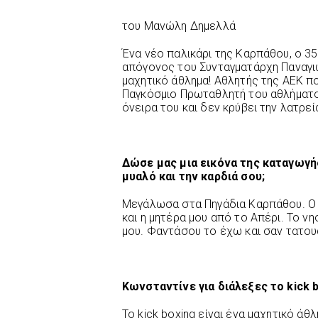
του Μανώλη Δημελλά
Ένα νέο παλικάρι της Καρπάθου, ο 
απόγονος του Συνταγματάρχη Παναγι
μαχητικό άθλημα! Αθλητής της ΑΕΚ π
Παγκόσμιο Πρωταθλητή του αθλήματο
όνειρα του και δεν κρύβει την λατρεία
Δώσε μας μια εικόνα της καταγωγής
μυαλό και την καρδιά σου;
Μεγάλωσα στα Πηγάδια Καρπάθου. Ο 
και η μητέρα μου από το Απέρι. Το νη
μου. Φαντάσου το έχω και σαν τατου
Κωνσταντίνε για διάλεξες το kick b
Το kick boxing είναι ένα μαχητικό άθ