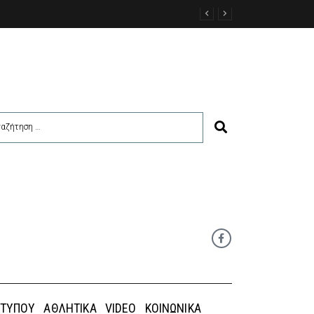
η Κάσος – Κάρπαθος περιμένουν τα εμπορεύματα
 ΤΎΠΟΥ
ΑΘΛΗΤΙΚΆ
VIDEO
ΚΟΙΝΩΝΙΚΆ