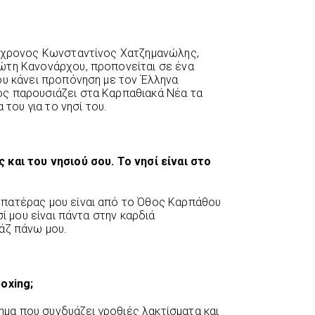
35χρονος Κωνσταντίνος Χατζημανώλης,
ώτη Κανονάρχου, προπονείται σε ένα
ου κάνει προπόνηση με τον Έλληνα
ς παρουσιάζει στα Καρπαθιακά Νέα τα
 του για το νησί του.
 και του νησιού σου. Το νησί είναι στο
πατέρας μου είναι από το Όθος Καρπάθου
σί μου είναι πάντα στην καρδιά
άζ πάνω μου.
oxing;
λημα που συνδυάζει γροθιές λακτίσματα και