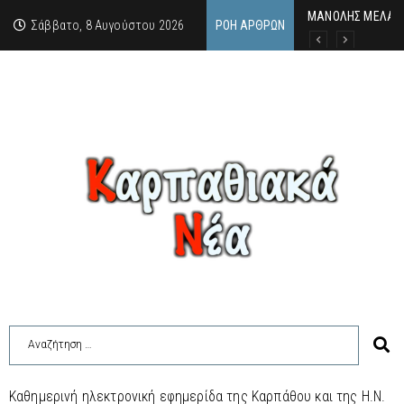
MΑΝΟΛΗΣ ΜΕΛΑΣ: 
ΕΚΔΗΛΩΣΗ ΤΙΜΗΣ 
Κάθε καλοκαίρι η 
Σάββατο, 8 Αυγούστου 2026
ΡΟΉ ΆΡΘΡΩΝ
Καθημερινή ηλεκτρονική εφημερίδα της Καρπάθου και της Η.Ν.