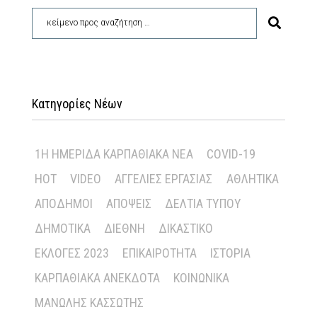
Κατηγορίες Νέων
1Η ΗΜΕΡΊΔΑ ΚΑΡΠΑΘΙΑΚΆ ΝΈΑ
COVID-19
HOT
VIDEO
ΑΓΓΕΛΊΕΣ ΕΡΓΑΣΊΑΣ
ΑΘΛΗΤΙΚΆ
ΑΠΌΔΗΜΟΙ
ΑΠΌΨΕΙΣ
ΔΕΛΤΊΑ ΤΎΠΟΥ
ΔΗΜΟΤΙΚΆ
ΔΙΕΘΝΉ
ΔΙΚΑΣΤΙΚΌ
ΕΚΛΟΓΈΣ 2023
ΕΠΙΚΑΙΡΌΤΗΤΑ
ΙΣΤΟΡΊΑ
ΚΑΡΠΑΘΙΑΚΆ ΑΝΈΚΔΟΤΑ
ΚΟΙΝΩΝΙΚΆ
ΜΑΝΏΛΗΣ ΚΑΣΣΏΤΗΣ