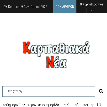
Ο Καρπάθιος γκάνγ
Από την πέτρα της
Η Κάρπαθος υπό τρ
Κυριακή, 9 Αυγούστου 2026
ΡΟΉ ΆΡΘΡΩΝ
Καθημερινή ηλεκτρονική εφημερίδα της Καρπάθου και της Η.Ν.