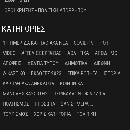
ΟΡΟΙ ΧΡΗΣΗΣ - ΠΟΛΙΤΙΚΗ ΑΠΟΡΡΗΤΟΥ
ΚΑΤΗΓΟΡΙΕΣ
1Η ΗΜΕΡΊΔΑ ΚΑΡΠΑΘΙΑΚΆ ΝΈΑ
COVID-19
HOT
VIDEO
ΑΓΓΕΛΊΕΣ ΕΡΓΑΣΊΑΣ
ΑΘΛΗΤΙΚΆ
ΑΠΌΔΗΜΟΙ
ΑΠΌΨΕΙΣ
ΔΕΛΤΊΑ ΤΎΠΟΥ
ΔΗΜΟΤΙΚΆ
ΔΙΕΘΝΉ
ΔΙΚΑΣΤΙΚΌ
ΕΚΛΟΓΈΣ 2023
ΕΠΙΚΑΙΡΌΤΗΤΑ
ΙΣΤΟΡΊΑ
ΚΑΡΠΑΘΙΑΚΆ ΑΝΈΚΔΟΤΑ
ΚΟΙΝΩΝΙΚΆ
ΜΑΝΏΛΗΣ ΚΑΣΣΏΤΗΣ
ΠΕΡΙΒΆΛΛΟΝ - ΦΙΛΟΖΩΊΑ
ΠΟΛΙΤΙΣΜΌΣ
ΠΡΌΣΩΠΑ
ΣΑΝ ΣΉΜΕΡΑ ...
ΤΟΥΡΙΣΜΌΣ
ΧΩΡΊΣ ΚΑΤΗΓΟΡΊΑ
ΠΟΛΙΤΙΚΉ