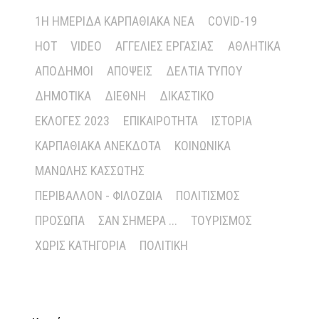
1Η ΗΜΕΡΊΔΑ ΚΑΡΠΑΘΙΑΚΆ ΝΈΑ
COVID-19
HOT
VIDEO
ΑΓΓΕΛΊΕΣ ΕΡΓΑΣΊΑΣ
ΑΘΛΗΤΙΚΆ
ΑΠΌΔΗΜΟΙ
ΑΠΌΨΕΙΣ
ΔΕΛΤΊΑ ΤΎΠΟΥ
ΔΗΜΟΤΙΚΆ
ΔΙΕΘΝΉ
ΔΙΚΑΣΤΙΚΌ
ΕΚΛΟΓΈΣ 2023
ΕΠΙΚΑΙΡΌΤΗΤΑ
ΙΣΤΟΡΊΑ
ΚΑΡΠΑΘΙΑΚΆ ΑΝΈΚΔΟΤΑ
ΚΟΙΝΩΝΙΚΆ
ΜΑΝΏΛΗΣ ΚΑΣΣΏΤΗΣ
ΠΕΡΙΒΆΛΛΟΝ - ΦΙΛΟΖΩΊΑ
ΠΟΛΙΤΙΣΜΌΣ
ΠΡΌΣΩΠΑ
ΣΑΝ ΣΉΜΕΡΑ ...
ΤΟΥΡΙΣΜΌΣ
ΧΩΡΊΣ ΚΑΤΗΓΟΡΊΑ
ΠΟΛΙΤΙΚΉ