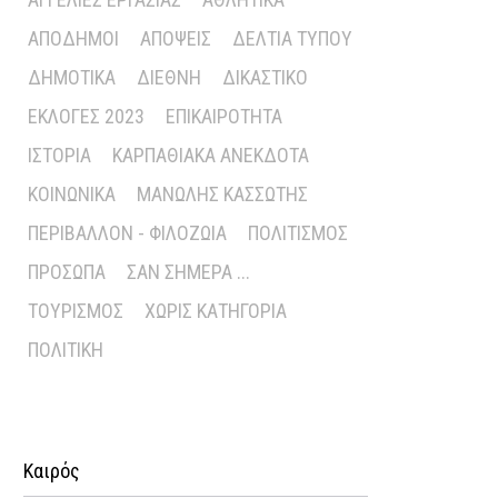
ΑΠΌΔΗΜΟΙ
ΑΠΌΨΕΙΣ
ΔΕΛΤΊΑ ΤΎΠΟΥ
ΔΗΜΟΤΙΚΆ
ΔΙΕΘΝΉ
ΔΙΚΑΣΤΙΚΌ
ΕΚΛΟΓΈΣ 2023
ΕΠΙΚΑΙΡΌΤΗΤΑ
ΙΣΤΟΡΊΑ
ΚΑΡΠΑΘΙΑΚΆ ΑΝΈΚΔΟΤΑ
ΚΟΙΝΩΝΙΚΆ
ΜΑΝΏΛΗΣ ΚΑΣΣΏΤΗΣ
ΠΕΡΙΒΆΛΛΟΝ - ΦΙΛΟΖΩΊΑ
ΠΟΛΙΤΙΣΜΌΣ
ΠΡΌΣΩΠΑ
ΣΑΝ ΣΉΜΕΡΑ ...
ΤΟΥΡΙΣΜΌΣ
ΧΩΡΊΣ ΚΑΤΗΓΟΡΊΑ
ΠΟΛΙΤΙΚΉ
Καιρός