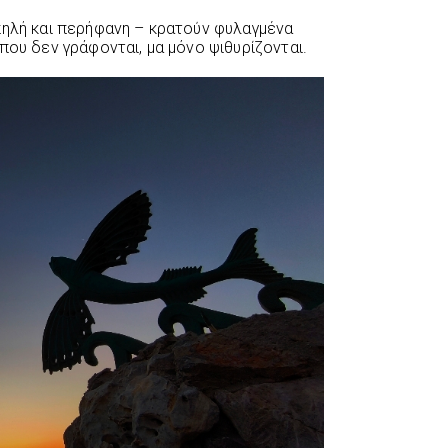
πηλή και περήφανη – κρατούν φυλαγμένα
που δεν γράφονται, μα μόνο ψιθυρίζονται.