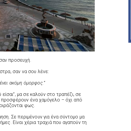
 σαν προσευχή.
άστρα, σαν να σου λένε:
μένει ακόμη όμορφος.”
είσαι”, μα σε καλούν στο τραπέζι, σε
υ προσφέρουν ένα χαμόγελο – όχι από
μοιράζονται φως.
σμηση. Σε περιμένουν για ένα σύντομο μα
νήμες. Είναι χέρια τραχιά που αγαπούν τη