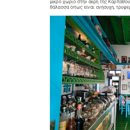
μικρό χωριό στην άκρη της Καρπάθου,
θάλασσα όπως είναι: ανήσυχη, τρυφερ