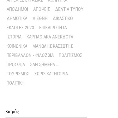
ΑΠΌΔΗΜΟΙ
ΑΠΌΨΕΙΣ
ΔΕΛΤΊΑ ΤΎΠΟΥ
ΔΗΜΟΤΙΚΆ
ΔΙΕΘΝΉ
ΔΙΚΑΣΤΙΚΌ
ΕΚΛΟΓΈΣ 2023
ΕΠΙΚΑΙΡΌΤΗΤΑ
ΙΣΤΟΡΊΑ
ΚΑΡΠΑΘΙΑΚΆ ΑΝΈΚΔΟΤΑ
ΚΟΙΝΩΝΙΚΆ
ΜΑΝΏΛΗΣ ΚΑΣΣΏΤΗΣ
ΠΕΡΙΒΆΛΛΟΝ - ΦΙΛΟΖΩΊΑ
ΠΟΛΙΤΙΣΜΌΣ
ΠΡΌΣΩΠΑ
ΣΑΝ ΣΉΜΕΡΑ ...
ΤΟΥΡΙΣΜΌΣ
ΧΩΡΊΣ ΚΑΤΗΓΟΡΊΑ
ΠΟΛΙΤΙΚΉ
Καιρός