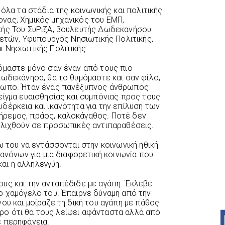
 όλα τα στάδια της κοινωνικής και πολιτικής
νας, Χημικός μηχανικός του ΕΜΠ,
πής Του ΣυΡιζΑ, βουλευτής Δωδεκανήσου
 ετών, Υφυπουργός Νησιωτικής Πολιτικής,
 Νησιωτικής Πολιτικής.
όμαστε μόνο σαν έναν από τους πιο
Δωδεκάνησα, θα το θυμόμαστε και σαν φίλο,
θρωπο. Ήταν ένας πανέξυπνος άνθρωπος
είγμα ευαισθησίας και συμπόνιας προς τους
δέρκεια και ικανότητα για την επίλυση των
ρεμος, πράος, καλοκάγαθος. Ποτέ δεν
ελιχθούν σε προσωπικές αντιπαραθέσεις.
ω του να εντάσσονται στην κοινωνική ηθική
κανόνων για μια διαφορετική κοινωνία που
και η αλληλεγγύη.
υς και την ανταπέδιδε με αγάπη. Έκλεβε
ο χαμόγελο του. Έπαιρνε δύναμη από την
ου και μοίραζε τη δική του αγάπη με πάθος
ουρο ότι θα τους λείψει αφάνταστα αλλά από
ε περηφάνεια.