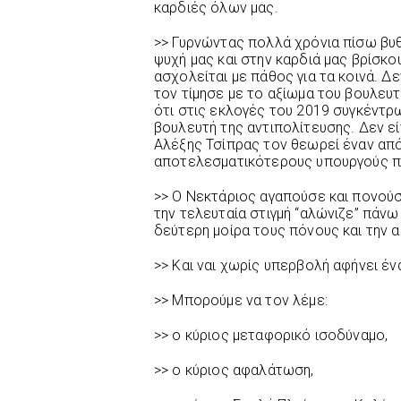
καρδιές όλων μας.
>> Γυρνώντας πολλά χρόνια πίσω βυθ
ψυχή μας και στην καρδιά μας βρίσκου
ασχολείται με πάθος για τα κοινά. Δ
τον τίμησε με το αξίωμα του βουλευτ
ότι στις εκλογές του 2019 συγκέντ
βουλευτή της αντιπολίτευσης. Δεν ε
Αλέξης Τσίπρας τον θεωρεί έναν από
αποτελεσματικότερους υπουργούς πο
>> Ο Νεκτάριος αγαπούσε και πονούσ
την τελευταία στιγμή “αλώνιζε” πάν
δεύτερη μοίρα τους πόνους και την 
>> Και ναι χωρίς υπερβολή αφήνει έ
>> Μπορούμε να τον λέμε:
>> ο κύριος μεταφορικό ισοδύναμο,
>> ο κύριος αφαλάτωση,