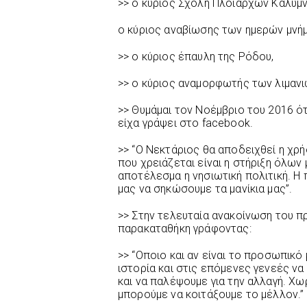
>> ο κύριος Σχολή Πλοίαρχων Καλύμν
ο κύριος αναβίωσης των ημερών μνήμ
>> ο κύριος έπαυλη της Ρόδου,
>> ο κύριος αναμορφωτής των λιμαν
>> Θυμάμαι τον Νοέμβριο του 2016 ό
είχα γράψει στο facebook.
>> “Ο Νεκτάριος θα αποδειχθεί η χρ
που χρειάζεται είναι η στήριξη όλων
αποτέλεσμα η νησιωτική πολιτική. Η
μας να σηκώσουμε τα μανίκια μας”.
>> Στην τελευταία ανακοίνωση του πρ
παρακαταθήκη γράφοντας:
>> “Οποιο και αν είναι το προσωπικό
ιστορία και στις επόμενες γενεές ν
και να παλέψουμε για την αλλαγή. Χω
μπορούμε να κοιτάξουμε το μέλλον.”