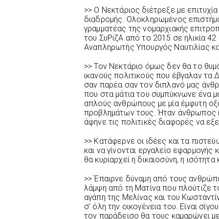
>> Ο Νεκτάριος διέτρεξε με επιτυχία
διαδρομής. Ολοκληρωμένος επιστήμο
γραμματέας της νομαρχιακής επιτρο
του ΣυΡιζΑ από το 2015 σε ηλικία 42
Αναπληρωτής Υπουργός Ναυτιλίας και
>> Τον Νεκτάριο όμως δεν θα το θυμ
ικανούς πολιτικούς που έβγαλαν τα 
σαν παρέα σαν τον διπλανό μας άν
που στα μάτια του συμπύκνωνε ένα μ
απλούς ανθρώπους με μία έμφυτη οξυ
προβλημάτων τους. Ήταν άνθρωπος ή
άφηνε τις πολιτικές διαφορές να εξ
>> Κατάφερνε οι ιδέες και τα πιστεύ
και να γίνονται εργαλείο εφαρμογής 
θα κυριαρχεί η δικαιοσύνη, η ισότητα 
>> Έπαιρνε δύναμη από τους ανθρώπο
λάμψη από τη Ματίνα που πλούτιζε τ
αγάπη της Μελίνας και του Κωσταντίν
σ’ όλη την οικογένεια του. Είναι σίγ
τον παράδεισο θα τους καμαρώνει μ