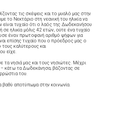
ίζοντας τις σκέψεις και το μυαλό μας στην
με το Νεκτάριο στη νεανική του ηλικία να
εν είναι τυχαίο ότι ο λαός της Δωδεκανήσου
ή σε ηλικία μόλις 42 ετών, ούτε ένα τυχαίο
ρωσε έναν πρωτοφανή αριθμό ψήφων για
ίναι επίσης τυχαίο που ο πρόεδρος μας ο
 τους καλύτερους και
υ είχε.
ε τα νησιά μας και τους νησιώτες. Μέχρι
ω – κάτω τα Δωδεκάνησα, βάζοντας σε
αρρώστια του.
να βαθύ αποτύπωμα στην κοινωνία.