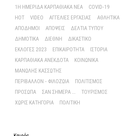
1Η ΗΜΕΡΊΔΑ ΚΑΡΠΑΘΙΑΚΆ ΝΈΑ
COVID-19
HOT
VIDEO
ΑΓΓΕΛΊΕΣ ΕΡΓΑΣΊΑΣ
ΑΘΛΗΤΙΚΆ
ΑΠΌΔΗΜΟΙ
ΑΠΌΨΕΙΣ
ΔΕΛΤΊΑ ΤΎΠΟΥ
ΔΗΜΟΤΙΚΆ
ΔΙΕΘΝΉ
ΔΙΚΑΣΤΙΚΌ
ΕΚΛΟΓΈΣ 2023
ΕΠΙΚΑΙΡΌΤΗΤΑ
ΙΣΤΟΡΊΑ
ΚΑΡΠΑΘΙΑΚΆ ΑΝΈΚΔΟΤΑ
ΚΟΙΝΩΝΙΚΆ
ΜΑΝΏΛΗΣ ΚΑΣΣΏΤΗΣ
ΠΕΡΙΒΆΛΛΟΝ - ΦΙΛΟΖΩΊΑ
ΠΟΛΙΤΙΣΜΌΣ
ΠΡΌΣΩΠΑ
ΣΑΝ ΣΉΜΕΡΑ ...
ΤΟΥΡΙΣΜΌΣ
ΧΩΡΊΣ ΚΑΤΗΓΟΡΊΑ
ΠΟΛΙΤΙΚΉ
Καιρός