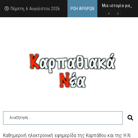
Μια ιστορία για τη 
Δρ. Εμμανουέλλα Μα
Χάιδω-Ειρήνη Χατζη
Πέμπτη, 6 Αυγούστου 2026
ΡΟΉ ΆΡΘΡΩΝ
Καθημερινή ηλεκτρονική εφημερίδα της Καρπάθου και της Η.Ν.