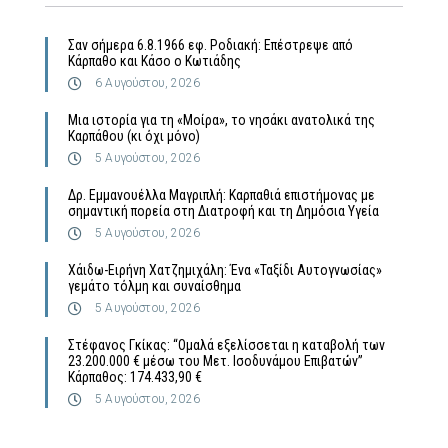
Σαν σήμερα 6.8.1966 εφ. Ροδιακή: Επέστρεψε από
Κάρπαθο και Κάσο ο Κωτιάδης
6 Αυγούστου, 2026
Μια ιστορία για τη «Μοίρα», το νησάκι ανατολικά της
Καρπάθου (κι όχι μόνο)
5 Αυγούστου, 2026
Δρ. Εμμανουέλλα Μαγριπλή: Καρπαθιά επιστήμονας με
σημαντική πορεία στη Διατροφή και τη Δημόσια Υγεία
5 Αυγούστου, 2026
Χάιδω-Ειρήνη Χατζημιχάλη: Ένα «Ταξίδι Αυτογνωσίας»
γεμάτο τόλμη και συναίσθημα
5 Αυγούστου, 2026
Στέφανος Γκίκας: “Ομαλά εξελίσσεται η καταβολή των
23.200.000 € μέσω του Μετ. Ισοδυνάμου Επιβατών”
Κάρπαθος: 174.433,90 €
5 Αυγούστου, 2026