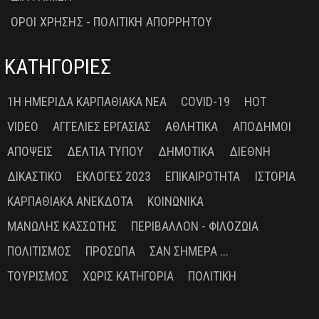
ΟΡΟΙ ΧΡΗΣΗΣ - ΠΟΛΙΤΙΚΗ ΑΠΟΡΡΗΤΟΥ
ΚΑΤΗΓΟΡΙΕΣ
1Η ΗΜΕΡΊΔΑ ΚΑΡΠΑΘΙΑΚΆ ΝΈΑ
COVID-19
HOT
VIDEO
ΑΓΓΕΛΊΕΣ ΕΡΓΑΣΊΑΣ
ΑΘΛΗΤΙΚΆ
ΑΠΌΔΗΜΟΙ
ΑΠΌΨΕΙΣ
ΔΕΛΤΊΑ ΤΎΠΟΥ
ΔΗΜΟΤΙΚΆ
ΔΙΕΘΝΉ
ΔΙΚΑΣΤΙΚΌ
ΕΚΛΟΓΈΣ 2023
ΕΠΙΚΑΙΡΌΤΗΤΑ
ΙΣΤΟΡΊΑ
ΚΑΡΠΑΘΙΑΚΆ ΑΝΈΚΔΟΤΑ
ΚΟΙΝΩΝΙΚΆ
ΜΑΝΏΛΗΣ ΚΑΣΣΏΤΗΣ
ΠΕΡΙΒΆΛΛΟΝ - ΦΙΛΟΖΩΊΑ
ΠΟΛΙΤΙΣΜΌΣ
ΠΡΌΣΩΠΑ
ΣΑΝ ΣΉΜΕΡΑ ...
ΤΟΥΡΙΣΜΌΣ
ΧΩΡΊΣ ΚΑΤΗΓΟΡΊΑ
ΠΟΛΙΤΙΚΉ