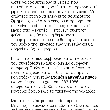
ώστε να οροθετηθούν οι θέσεις που
επιτρέπεται και απαγορεύεται το πάρκινγκ κατά
μήκος του δρόμου που διασχίζει το χωριό. Με
απώτερο στόχο να ελέγχει το σοβαρότατο
ζήτημα της κυκλοφοριακής συμφόρησης που
συμβαίνει ιδιαίτερα κατά τους καλοκαιρινούς
μήνες στις Μενετές. Η επόμενη συζήτηση
φαίνεται πως θα είναι η δημιουργία
περιφεριακού δρόμου που θα περνά κάτω από
τον βράχο της Παναγίας των Μενετών και θα
οδηγεί εκτός του χωριού.
Επίσης το τοπικό συμβούλιο κατά την τακτική
του συνεδρίαση έλαβε ακόμη μια ομόφωνη
απόφαση. Τιμώντας τη μνήμη και το έργο που
έγινε στο χωριό κατά τη θητεία του πρώην
κοινοτάρχη Μενετών
Σταμάτη Μιχαήλ Σπανού
(κοινοτάρχης του χωριού 1983-1986)
αποφασίστηκε να δοθεί το όνομα του στον
κεντρικό δρόμο έως το πάρκινγκ της γαλαρίας.
Μια ακόμη ενδιαφέρουσα είδηση από τις
Μενετές. Το μεγάλο και επιβλητικό δέντρο, που