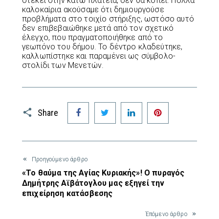
στέκει στην κάτω πλατεία, δεν θα κοπεί. Πολλά
καλοκαίρια ακούσαμε ότι δημιουργούσε
προβλήματα στο τοιχίο στήριξης, ωστόσο αυτό
δεν επιβεβαιώθηκε μετά από τον σχετικό
έλεγχο, που πραγματοποιήθηκε από το
γεωπόνο του δήμου. Το δέντρο κλαδεύτηκε,
καλλωπίστηκε και παραμένει ως σύμβολο-
στολίδι των Μενετών.
Facebook
Twitter
LinkedIn
Pinterest
Share
Προηγούμενο άρθρο
«Το θαύμα της Αγίας Κυριακής»! Ο πυραγός
Δημήτρης Αϊβάτογλου μας εξηγεί την
επιχείρηση κατάσβεσης
Έπόμενο άρθρο