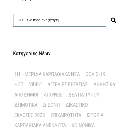
Κατηγορίες Νέων
1Η ΗΜΕΡΊΔΑ ΚΑΡΠΑΘΙΑΚΆ ΝΈΑ
COVID-19
HOT
VIDEO
ΑΓΓΕΛΊΕΣ ΕΡΓΑΣΊΑΣ
ΑΘΛΗΤΙΚΆ
ΑΠΌΔΗΜΟΙ
ΑΠΌΨΕΙΣ
ΔΕΛΤΊΑ ΤΎΠΟΥ
ΔΗΜΟΤΙΚΆ
ΔΙΕΘΝΉ
ΔΙΚΑΣΤΙΚΌ
ΕΚΛΟΓΈΣ 2023
ΕΠΙΚΑΙΡΌΤΗΤΑ
ΙΣΤΟΡΊΑ
ΚΑΡΠΑΘΙΑΚΆ ΑΝΈΚΔΟΤΑ
ΚΟΙΝΩΝΙΚΆ