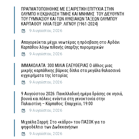
ΠΡΑΓΜΑΤΟΠΟΙΗΘΗΚΕ ΜΕ ΕΞΑΙΡΕΤΙΚΗ ΕΠΙΤΥΧΙΑ ΣΤΗΝ
ΟΛΥΜΠΟ Η ΕΚΔΗΛΩΣΗ ΤΙΜΗΣ ΚΑΙ ΜΝΗΜΗΣ ΤΟΥ ΔΙΕΥΘΥΝΤΗ
ΤΟΥ ΓΥΜΝΑΣΙΟΥ ΚΑΙ ΤΩΝ ΛΥΚΕΙΑΚΩΝ ΤΑΞΕΩΝ ΟΛΥΜΠΟΥ
ΚΑΡΠΑΘΟΥ ΗΛΙΑ ΓΕΩΡ. ΛΙΓΝΟΥ (1961-2024)
9 Αυγούστου, 2026
Απαγορεύεται μέχρι νεωτέρας η πρόσβαση στο Αρδάνι
Καρπάθου λόγω πιθανής ύπαρξης πυρομαχικών
9 Αυγούστου, 2026
ΙΜΜΑΚΟΛΑΤΑ: 300 ΜΙΛΙΑ ΕΛΕΥΘΕΡΙΑΣ Ο άθλος μιας
μικρής καρπάθικης βάρκας δίπλα στα μεγάλα θαλασσινά
εγχειρήματα της Ιστορίας
9 Αυγούστου, 2026
9 Αυγούστου 2026: Πανελλαδική ημέρα δράσης σε νησιά,
βουνά και πόλεις ενάντια στη γενοκτονία στην
Παλαιστίνη – Κάρπαθος: Επαρχείο, 19:00
9 Αυγούστου, 2026
Μιχαέλα Σαρρή: Στο «κάδρο» του ΠΑΣΟΚ για το
ψηφοδέλτιο των Δωδεκανήσων
9 Αυγούστου, 2026