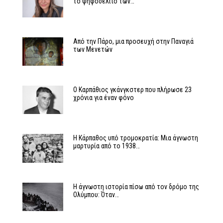
το ψηφοδέλτιο των…
Από την Πάρο, μια προσευχή στην Παναγιά
των Μενετών
Ο Καρπάθιος γκάνγκστερ που πλήρωσε 23
χρόνια για έναν φόνο
Η Κάρπαθος υπό τρομοκρατία: Μια άγνωστη
μαρτυρία από το 1938…
Η άγνωστη ιστορία πίσω από τον δρόμο της
Ολύμπου: Όταν…