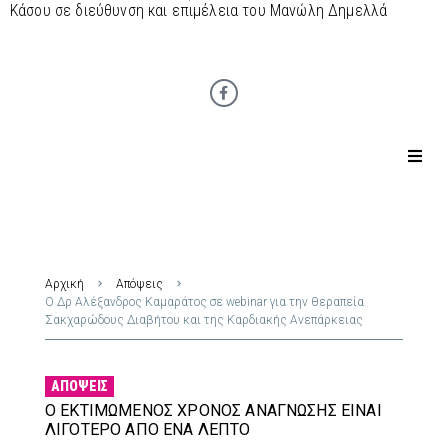
Κάσου σε διεύθυνση και επιμέλεια του Μανώλη Δημελλά
Αρχική
Απόψεις
Ο Δρ Αλέξανδρος Καμαράτος σε webinar για την θεραπεία
Σακχαρώδους Διαβήτου και της Καρδιακής Ανεπάρκειας
ΑΠΌΨΕΙΣ
Ο ΕΚΤΙΜΏΜΕΝΟΣ ΧΡΌΝΟΣ ΑΝΆΓΝΩΣΗΣ ΕΊΝΑΙ
ΛΙΓΌΤΕΡΟ ΑΠΌ ΈΝΑ ΛΕΠΤΌ