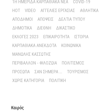
1Η ΗΜΕΡΊΔΑ ΚΑΡΠΑΘΙΑΚΆ ΝΈΑ
COVID-19
HOT
VIDEO
ΑΓΓΕΛΊΕΣ ΕΡΓΑΣΊΑΣ
ΑΘΛΗΤΙΚΆ
ΑΠΌΔΗΜΟΙ
ΑΠΌΨΕΙΣ
ΔΕΛΤΊΑ ΤΎΠΟΥ
ΔΗΜΟΤΙΚΆ
ΔΙΕΘΝΉ
ΔΙΚΑΣΤΙΚΌ
ΕΚΛΟΓΈΣ 2023
ΕΠΙΚΑΙΡΌΤΗΤΑ
ΙΣΤΟΡΊΑ
ΚΑΡΠΑΘΙΑΚΆ ΑΝΈΚΔΟΤΑ
ΚΟΙΝΩΝΙΚΆ
ΜΑΝΏΛΗΣ ΚΑΣΣΏΤΗΣ
ΠΕΡΙΒΆΛΛΟΝ - ΦΙΛΟΖΩΊΑ
ΠΟΛΙΤΙΣΜΌΣ
ΠΡΌΣΩΠΑ
ΣΑΝ ΣΉΜΕΡΑ ...
ΤΟΥΡΙΣΜΌΣ
ΧΩΡΊΣ ΚΑΤΗΓΟΡΊΑ
ΠΟΛΙΤΙΚΉ
Καιρός