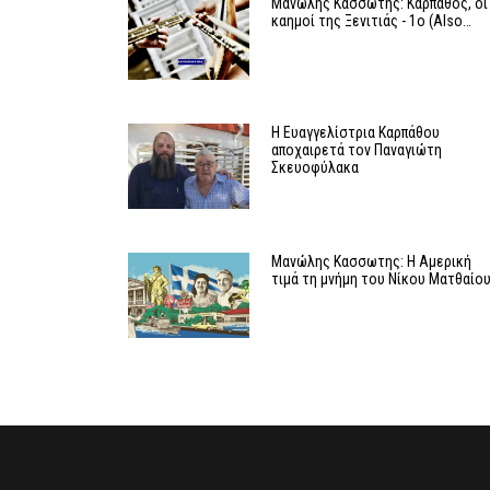
Μανώλης Κασσώτης: Κάρπαθος, οι
καημοί της Ξενιτιάς - 1ο (Also…
Η Ευαγγελίστρια Καρπάθου
αποχαιρετά τον Παναγιώτη
Σκευοφύλακα
Μανώλης Κασσωτης: Η Αμερική
τιμά τη μνήμη του Νίκου Ματθαίο