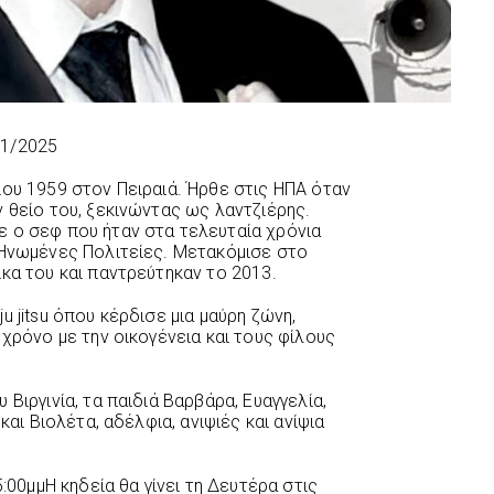
31/2025
ίου 1959 στον Πειραιά. Ήρθε στις ΗΠΑ όταν
 θείο του, ξεκινώντας ως λαντζιέρης.
 ο σεφ που ήταν στα τελευταία χρόνια
 Ηνωμένες Πολιτείες. Μετακόμισε στο
κα του και παντρεύτηκαν το 2013.
u jitsu όπου κέρδισε μια μαύρη ζώνη,
 χρόνο με την οικογένεια και τους φίλους
Βιργινία, τα παιδιά Βαρβάρα, Ευαγγελία,
και Βιολέτα, αδέλφια, ανιψιές και ανίψια
5:00μμΗ κηδεία θα γίνει τη Δευτέρα στις