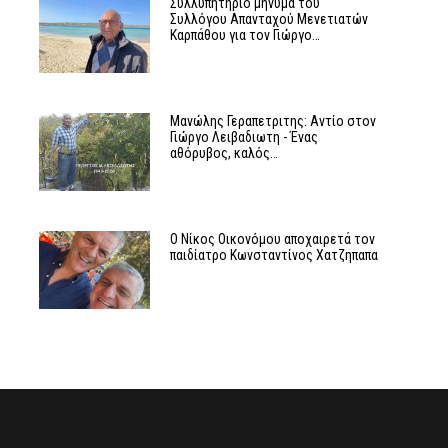
Συλλυπητήριο μήνυμα του
Συλλόγου Απανταχού Μενετιατών
Καρπάθου για τον Γιώργο…
Μανώλης Γεραπετριτης: Αντίο στον
Γιώργο Λειβαδιωτη - Ένας
αθόρυβος, καλός…
Ο Νίκος Οικονόμου αποχαιρετά τον
υ
παιδίατρο Κωνσταντίνος Χατζηπαπα