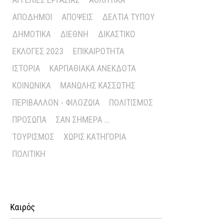
ΑΠΌΔΗΜΟΙ
ΑΠΌΨΕΙΣ
ΔΕΛΤΊΑ ΤΎΠΟΥ
ΔΗΜΟΤΙΚΆ
ΔΙΕΘΝΉ
ΔΙΚΑΣΤΙΚΌ
ΕΚΛΟΓΈΣ 2023
ΕΠΙΚΑΙΡΌΤΗΤΑ
ΙΣΤΟΡΊΑ
ΚΑΡΠΑΘΙΑΚΆ ΑΝΈΚΔΟΤΑ
ΚΟΙΝΩΝΙΚΆ
ΜΑΝΏΛΗΣ ΚΑΣΣΏΤΗΣ
ΠΕΡΙΒΆΛΛΟΝ - ΦΙΛΟΖΩΊΑ
ΠΟΛΙΤΙΣΜΌΣ
ΠΡΌΣΩΠΑ
ΣΑΝ ΣΉΜΕΡΑ ...
ΤΟΥΡΙΣΜΌΣ
ΧΩΡΊΣ ΚΑΤΗΓΟΡΊΑ
ΠΟΛΙΤΙΚΉ
Καιρός