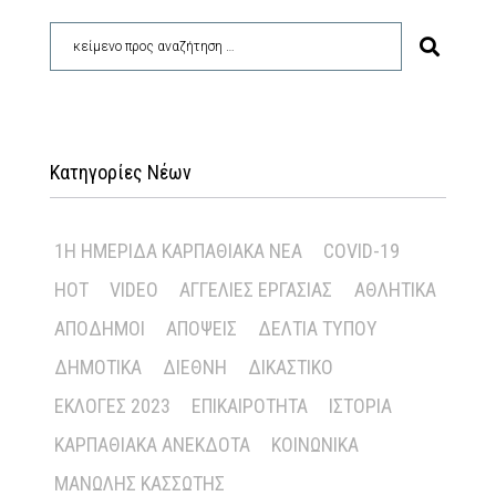
Κατηγορίες Νέων
1Η ΗΜΕΡΊΔΑ ΚΑΡΠΑΘΙΑΚΆ ΝΈΑ
COVID-19
HOT
VIDEO
ΑΓΓΕΛΊΕΣ ΕΡΓΑΣΊΑΣ
ΑΘΛΗΤΙΚΆ
ΑΠΌΔΗΜΟΙ
ΑΠΌΨΕΙΣ
ΔΕΛΤΊΑ ΤΎΠΟΥ
ΔΗΜΟΤΙΚΆ
ΔΙΕΘΝΉ
ΔΙΚΑΣΤΙΚΌ
ΕΚΛΟΓΈΣ 2023
ΕΠΙΚΑΙΡΌΤΗΤΑ
ΙΣΤΟΡΊΑ
ΚΑΡΠΑΘΙΑΚΆ ΑΝΈΚΔΟΤΑ
ΚΟΙΝΩΝΙΚΆ
ΜΑΝΏΛΗΣ ΚΑΣΣΏΤΗΣ