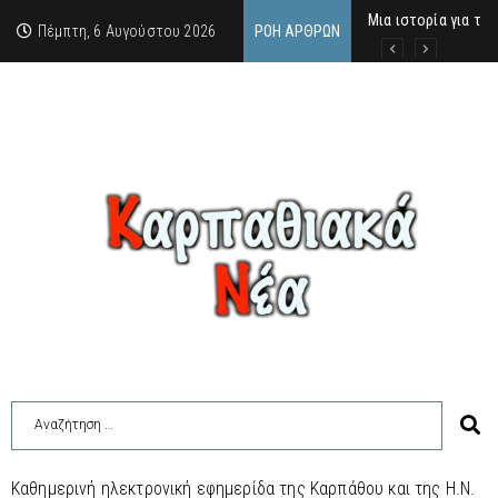
Μια ιστορία για τη 
Δρ. Εμμανουέλλα Μα
Χάιδω-Ειρήνη Χατζη
Πέμπτη, 6 Αυγούστου 2026
ΡΟΉ ΆΡΘΡΩΝ
Καθημερινή ηλεκτρονική εφημερίδα της Καρπάθου και της Η.Ν.