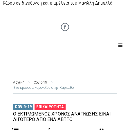
Κάσου σε διεύθυνση και επιμέλεια του Μανώλη Δημελλά
Αρχική
Covid-19
Ένα κρούσμα κορονοϊου στην Κάρπαθο
COVID-19
ΕΠΙΚΑΙΡΌΤΗΤΑ
Ο ΕΚΤΙΜΏΜΕΝΟΣ ΧΡΌΝΟΣ ΑΝΆΓΝΩΣΗΣ ΕΊΝΑΙ
ΛΙΓΌΤΕΡΟ ΑΠΌ ΈΝΑ ΛΕΠΤΌ