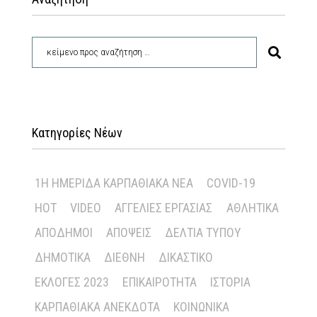
Κατηγορίες Νέων
1Η ΗΜΕΡΊΔΑ ΚΑΡΠΑΘΙΑΚΆ ΝΈΑ
COVID-19
HOT
VIDEO
ΑΓΓΕΛΊΕΣ ΕΡΓΑΣΊΑΣ
ΑΘΛΗΤΙΚΆ
ΑΠΌΔΗΜΟΙ
ΑΠΌΨΕΙΣ
ΔΕΛΤΊΑ ΤΎΠΟΥ
ΔΗΜΟΤΙΚΆ
ΔΙΕΘΝΉ
ΔΙΚΑΣΤΙΚΌ
ΕΚΛΟΓΈΣ 2023
ΕΠΙΚΑΙΡΌΤΗΤΑ
ΙΣΤΟΡΊΑ
ΚΑΡΠΑΘΙΑΚΆ ΑΝΈΚΔΟΤΑ
ΚΟΙΝΩΝΙΚΆ