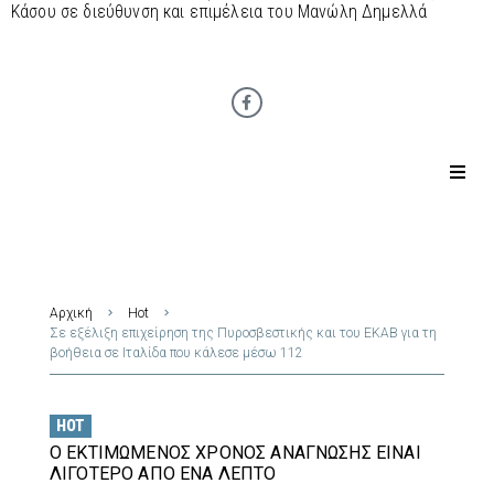
Κάσου σε διεύθυνση και επιμέλεια του Μανώλη Δημελλά
Αρχική
Hot
Σε εξέλιξη επιχείρηση της Πυροσβεστικής και του ΕΚΑΒ για τη
βοήθεια σε Ιταλίδα που κάλεσε μέσω 112
HOT
Ο ΕΚΤΙΜΏΜΕΝΟΣ ΧΡΌΝΟΣ ΑΝΆΓΝΩΣΗΣ ΕΊΝΑΙ
ΛΙΓΌΤΕΡΟ ΑΠΌ ΈΝΑ ΛΕΠΤΌ