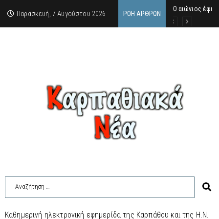
Ο αιώνιος έφηβ
Δικαστική απόφ
Άμεση κινητοπο
Παρασκευή, 7 Αυγούστου 2026
ΡΟΉ ΆΡΘΡΩΝ
Καθημερινή ηλεκτρονική εφημερίδα της Καρπάθου και της Η.Ν.