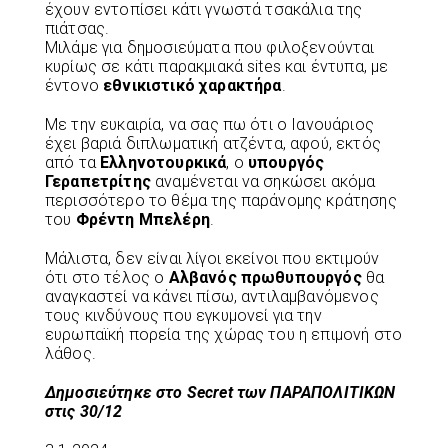
έχουν εντοπίσει κάτι γνωστά τσακάλια της
πιάτσας.
Μιλάµε για δηµοσιεύµατα που φιλοξενούνται
κυρίως σε κάτι παρακµιακά sites και έντυπα, µε
έντονο
εθνικιστικό χαρακτήρα
.
Με την ευκαιρία, να σας πω ότι ο Ιανουάριος
έχει βαριά διπλωµατική ατζέντα, αφού, εκτός
από τα
Ελληνοτουρκικά
, ο
υπουργός
Γεραπετρίτης
αναµένεται να σηκώσει ακόµα
περισσότερο το θέµα της παράνοµης κράτησης
του
Φρέντη Μπελέρη
.
Μάλιστα, δεν είναι λίγοι εκείνοι που εκτιµούν
ότι στο τέλος ο
Αλβανός πρωθυπουργός
θα
αναγκαστεί να κάνει πίσω, αντιλαµβανόµενος
τους κινδύνους που εγκυµονεί για την
ευρωπαϊκή πορεία της χώρας του η επιµονή στο
λάθος.
Δημοσιεύτηκε στο Secret των ΠΑΡΑΠΟΛΙΤΙΚΩΝ
στις 30/12