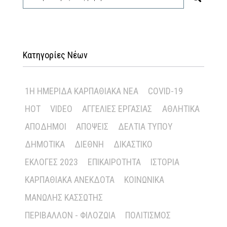
Κατηγορίες Νέων
1Η ΗΜΕΡΊΔΑ ΚΑΡΠΑΘΙΑΚΆ ΝΈΑ
COVID-19
HOT
VIDEO
ΑΓΓΕΛΊΕΣ ΕΡΓΑΣΊΑΣ
ΑΘΛΗΤΙΚΆ
ΑΠΌΔΗΜΟΙ
ΑΠΌΨΕΙΣ
ΔΕΛΤΊΑ ΤΎΠΟΥ
ΔΗΜΟΤΙΚΆ
ΔΙΕΘΝΉ
ΔΙΚΑΣΤΙΚΌ
ΕΚΛΟΓΈΣ 2023
ΕΠΙΚΑΙΡΌΤΗΤΑ
ΙΣΤΟΡΊΑ
ΚΑΡΠΑΘΙΑΚΆ ΑΝΈΚΔΟΤΑ
ΚΟΙΝΩΝΙΚΆ
ΜΑΝΏΛΗΣ ΚΑΣΣΏΤΗΣ
ΠΕΡΙΒΆΛΛΟΝ - ΦΙΛΟΖΩΊΑ
ΠΟΛΙΤΙΣΜΌΣ