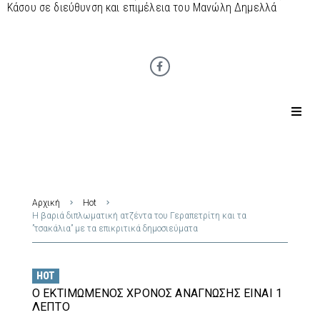
Κάσου σε διεύθυνση και επιμέλεια του Μανώλη Δημελλά
Αρχική
Hot
Η βαριά διπλωματική ατζέντα του Γεραπετρίτη και τα
”τσακάλια” με τα επικριτικά δημοσιεύματα
HOT
Ο ΕΚΤΙΜΏΜΕΝΟΣ ΧΡΌΝΟΣ ΑΝΆΓΝΩΣΗΣ ΕΊΝΑΙ 1
ΛΕΠΤΌ