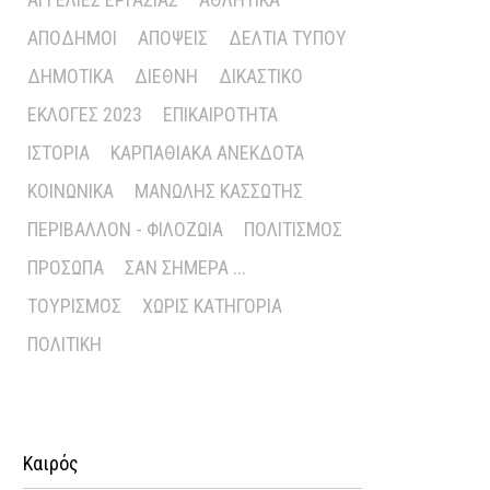
ΑΠΌΔΗΜΟΙ
ΑΠΌΨΕΙΣ
ΔΕΛΤΊΑ ΤΎΠΟΥ
ΔΗΜΟΤΙΚΆ
ΔΙΕΘΝΉ
ΔΙΚΑΣΤΙΚΌ
ΕΚΛΟΓΈΣ 2023
ΕΠΙΚΑΙΡΌΤΗΤΑ
ΙΣΤΟΡΊΑ
ΚΑΡΠΑΘΙΑΚΆ ΑΝΈΚΔΟΤΑ
ΚΟΙΝΩΝΙΚΆ
ΜΑΝΏΛΗΣ ΚΑΣΣΏΤΗΣ
ΠΕΡΙΒΆΛΛΟΝ - ΦΙΛΟΖΩΊΑ
ΠΟΛΙΤΙΣΜΌΣ
ΠΡΌΣΩΠΑ
ΣΑΝ ΣΉΜΕΡΑ ...
ΤΟΥΡΙΣΜΌΣ
ΧΩΡΊΣ ΚΑΤΗΓΟΡΊΑ
ΠΟΛΙΤΙΚΉ
Καιρός