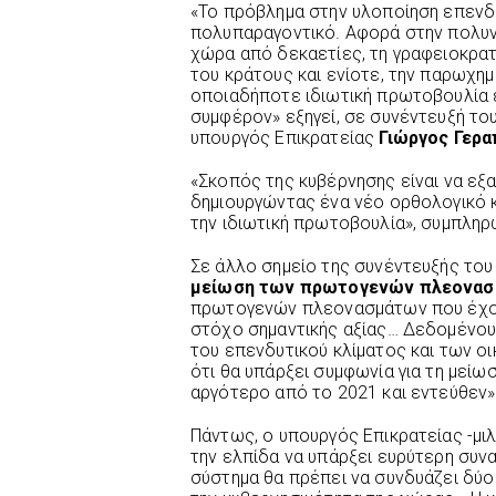
«Το πρόβλημα στην υλοποίηση επενδ
πολυπαραγοντικό. Αφορά στην πολυνο
χώρα από δεκαετίες, τη γραφειοκρατ
του κράτους και ενίοτε, την παρωχημ
οποιαδήποτε ιδιωτική πρωτοβουλία 
συμφέρον» εξηγεί, σε συνέντευξή το
υπουργός Επικρατείας
Γιώργος Γερα
«Σκοπός της κυβέρνησης είναι να εξ
δημιουργώντας ένα νέο ορθολογικό κ
την ιδιωτική πρωτοβουλία», συμπληρ
Σε άλλο σημείο της συνέντευξής του
μείωση των πρωτογενών πλεονα
πρωτογενών πλεονασμάτων που έχου
στόχο σημαντικής αξίας… Δεδομένου 
του επενδυτικού κλίματος και των ο
ότι θα υπάρξει συμφωνία για τη με
αργότερο από το 2021 και εντεύθεν»
Πάντως, ο υπουργός Επικρατείας -μι
την ελπίδα να υπάρξει ευρύτερη συνα
σύστημα θα πρέπει να συνδυάζει δύο