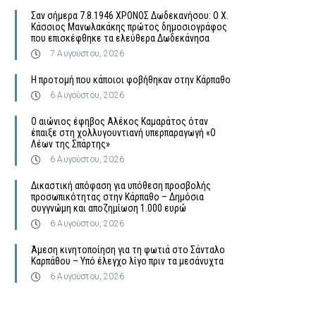
Σαν σήμερα 7.8.1946 ΧΡΟΝΟΣ Δωδεκανήσου: Ο Χ.
Κάσσιος Μανωλακάκης πρώτος δημοσιογράφος
που επισκέφθηκε τα ελεύθερα Δωδεκάνησα
7 Αυγούστου, 2026
Η προτομή που κάποιοι φοβήθηκαν στην Κάρπαθο
6 Αυγούστου, 2026
Ο αιώνιος έφηβος Αλέκος Καμαράτος όταν
έπαιξε στη χολλυγουντιανή υπερπαραγωγή «Ο
Λέων της Σπάρτης»
6 Αυγούστου, 2026
Δικαστική απόφαση για υπόθεση προσβολής
προσωπικότητας στην Κάρπαθο – Δημόσια
συγγνώμη και αποζημίωση 1.000 ευρώ
6 Αυγούστου, 2026
Άμεση κινητοποίηση για τη φωτιά στο Σάνταλο
Καρπάθου – Υπό έλεγχο λίγο πριν τα μεσάνυχτα
6 Αυγούστου, 2026