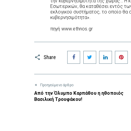
την κυβερνησιμότητα της χώρας… Η κ
Εσωτερικών, θα καταθέσει εντός τω
εκλογικού συστήματος, το οποίο θα 
κυβερνησιμότητα».
πηγή www.ethnos.gr
Facebook
Twitter
LinkedIn
P
Share
Προηγούμενο άρθρο
Από την Όλυμπο Καρπάθου η ηθοποιός
Βασιλική Τρουφάκου!