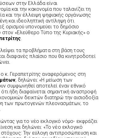
ύσεων στην Ελλάδα είναι
μία και την κακονομία που ταλανίζει τη
ία και την έλλειψη ψηφιακής οργάνωσης
ένη και ιδεοληπτική αντίληψη ότι
εξ ορισμού υπονομεύει το δημόσιο
υ στον «Ελεύθερο Τύπο της Κυριακής» ο
πετρίτης
.
αλείψει τα προβλήματα στη βάση τους
αι διαφανές πλαίσιο που θα κινητροδοτεί
ώνει.
 ο κ. Γεραπετρίτης αναφερόμενος στη
σμάτων
, δηλώνει: «Η μείωση των
ν συμφωνηθεί αποτελεί έναν εθνικό
ότι ήδη διαφαίνεται σημαντική αναστροφή
ικονομικών δεικτών διατηρώ την αισιοδοξία
ίωση των πρωτογενών πλεονασμάτων, το
.
λώντας για το νέο εκλογικό νόμο- εκφράζει
ίνεση και δηλώνει: «Το νέο εκλογικό
 στόχους: Την εύλογη αντιπροσώπευση και