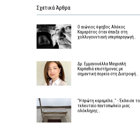
Σχετικά Άρθρα
Ο αιώνιος έφηβος Αλέκος
Καμαράτος όταν έπαιξε στη
χολλυγουντιανή υπερπαραγωγή…
Δρ. Εμμανουέλλα Μαγριπλή:
Καρπαθιά επιστήμονας με
σημαντική πορεία στη Διατροφή…
"Η πρώτη καραμέλα…" - Έκλεισε τ
τελευταίο παντοπωλείο μιας
ολόκληρης…