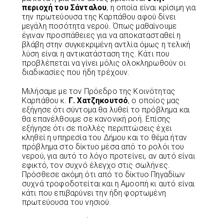
περιοχή του Σάνταλου
, η οποία είναι κρίσιμη για
την πρωτεύουσα της Καρπάθου αφού δίνει
μεγάλη ποσότητα νερού. Όπως μαθαίνουμε
έγιναν προσπάθειες για να αποκατασταθεί η
βλάβη στην συγκεκριμένη αντλία όμως η τελική
λύση είναι η αντικατάσταση της. Κάτι που
προβλέπεται να γίνει μόλις ολοκληρωθούν οι
διαδικασίες που ήδη τρέχουν.
Μιλήσαμε με τον Πρόεδρο της Κοινότητας
Καρπάθου κ.
Γ. Χατζηκουτσό
, ο οποίος μας
εξήγησε ότι σύντομα θα λυθεί το πρόβλημα και
θα επανέλθουμε σε κανονική ροή. Επίσης
εξήγησε ότι σε πολλές περιπτώσεις έχει
κληθεί η υπηρεσία του Δήμου και το θέμα ήταν
πρόβλημα στο δίκτυο μέσα από το ρολόι του
νερού, για αυτό το λόγο προτείνει, αν αυτό είναι
εφικτό, τον συχνό έλεγχο στις σωλήνες.
Πρόσθεσε ακόμη ότι από το δίκτυο Πηγαδίων
συχνά τροφοδοτείται και η Αμοοπή κι αυτό είναι
κάτι που επιβαρύνει την ήδη φορτωμένη
πρωτεύουσα του νησιού.