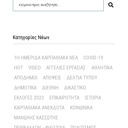
Κατηγορίες Νέων
1Η ΗΜΕΡΊΔΑ ΚΑΡΠΑΘΙΑΚΆ ΝΈΑ
COVID-19
HOT
VIDEO
ΑΓΓΕΛΊΕΣ ΕΡΓΑΣΊΑΣ
ΑΘΛΗΤΙΚΆ
ΑΠΌΔΗΜΟΙ
ΑΠΌΨΕΙΣ
ΔΕΛΤΊΑ ΤΎΠΟΥ
ΔΗΜΟΤΙΚΆ
ΔΙΕΘΝΉ
ΔΙΚΑΣΤΙΚΌ
ΕΚΛΟΓΈΣ 2023
ΕΠΙΚΑΙΡΌΤΗΤΑ
ΙΣΤΟΡΊΑ
ΚΑΡΠΑΘΙΑΚΆ ΑΝΈΚΔΟΤΑ
ΚΟΙΝΩΝΙΚΆ
ΜΑΝΏΛΗΣ ΚΑΣΣΏΤΗΣ
ΠΕΡΙΒΆΛΛΟΝ - ΦΙΛΟΖΩΊΑ
ΠΟΛΙΤΙΣΜΌΣ