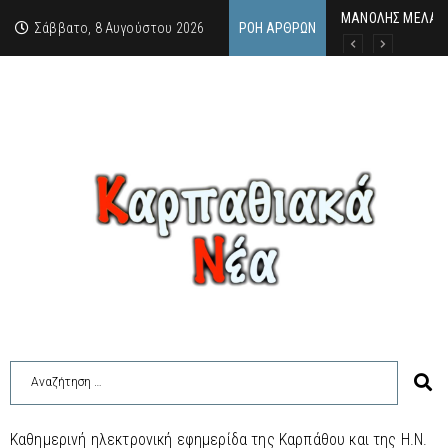
MΑΝΟΛΗΣ ΜΕΛΑΣ: 
ΕΚΔΗΛΩΣΗ ΤΙΜΗΣ 
Κάθε καλοκαίρι η 
Σάββατο, 8 Αυγούστου 2026
ΡΟΉ ΆΡΘΡΩΝ
Καθημερινή ηλεκτρονική εφημερίδα της Καρπάθου και της Η.Ν.