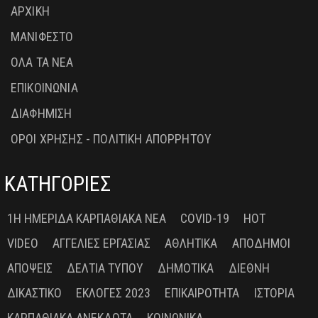
ΑΡΧΙΚΗ
ΜΑΝΙΦΕΣΤΟ
ΟΛΑ ΤΑ ΝΕΑ
ΕΠΙΚΟΙΝΩΝΙΑ
ΔΙΑΦΗΜΙΣΗ
ΟΡΟΙ ΧΡΗΣΗΣ - ΠΟΛΙΤΙΚΗ ΑΠΟΡΡΗΤΟΥ
ΚΑΤΗΓΟΡΙΕΣ
1Η ΗΜΕΡΊΔΑ ΚΑΡΠΑΘΙΑΚΆ ΝΈΑ
COVID-19
HOT
VIDEO
ΑΓΓΕΛΊΕΣ ΕΡΓΑΣΊΑΣ
ΑΘΛΗΤΙΚΆ
ΑΠΌΔΗΜΟΙ
ΑΠΌΨΕΙΣ
ΔΕΛΤΊΑ ΤΎΠΟΥ
ΔΗΜΟΤΙΚΆ
ΔΙΕΘΝΉ
ΔΙΚΑΣΤΙΚΌ
ΕΚΛΟΓΈΣ 2023
ΕΠΙΚΑΙΡΌΤΗΤΑ
ΙΣΤΟΡΊΑ
ΚΑΡΠΑΘΙΑΚΆ ΑΝΈΚΔΟΤΑ
ΚΟΙΝΩΝΙΚΆ