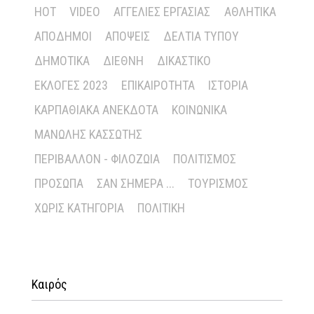
HOT
VIDEO
ΑΓΓΕΛΊΕΣ ΕΡΓΑΣΊΑΣ
ΑΘΛΗΤΙΚΆ
ΑΠΌΔΗΜΟΙ
ΑΠΌΨΕΙΣ
ΔΕΛΤΊΑ ΤΎΠΟΥ
ΔΗΜΟΤΙΚΆ
ΔΙΕΘΝΉ
ΔΙΚΑΣΤΙΚΌ
ΕΚΛΟΓΈΣ 2023
ΕΠΙΚΑΙΡΌΤΗΤΑ
ΙΣΤΟΡΊΑ
ΚΑΡΠΑΘΙΑΚΆ ΑΝΈΚΔΟΤΑ
ΚΟΙΝΩΝΙΚΆ
ΜΑΝΏΛΗΣ ΚΑΣΣΏΤΗΣ
ΠΕΡΙΒΆΛΛΟΝ - ΦΙΛΟΖΩΊΑ
ΠΟΛΙΤΙΣΜΌΣ
ΠΡΌΣΩΠΑ
ΣΑΝ ΣΉΜΕΡΑ ...
ΤΟΥΡΙΣΜΌΣ
ΧΩΡΊΣ ΚΑΤΗΓΟΡΊΑ
ΠΟΛΙΤΙΚΉ
Καιρός