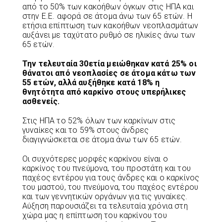
από το 50% των κακοήθων όγκων στις ΗΠΑ και
στην Ε.Ε. αφορά σε άτομα άνω των 65 ετών. Η
ετήσια επίπτωση των κακοήθων νεοπλασμάτων
αυξάνει με ταχύτατο ρυθμό σε ηλικίες άνω των
65 ετών.
Την τελευταία 30ετία μειώθηκαν κατά 25% οι
θάνατοι από νεοπλασίες σε άτομα κάτω των
55 ετών, αλλά αυξήθηκε κατά 18% η
θνητότητα από καρκίνο στους υπερήλικες
ασθενείς.
Στις ΗΠΑ το 52% όλων των καρκίνων στις
γυναίκες και το 59% στους άνδρες
διαγιγνώσκεται σε άτομα άνω των 65 ετών.
Οι συχνότερες μορφές καρκίνου είναι ο
καρκίνος του πνεύμονα, του προστάτη και του
παχέος εντέρου για τους άνδρες και ο καρκίνος
του μαστού, του πνεύμονα, του παχέος εντέρου
και των γεννητικών οργάνων για τις γυναίκες.
Αύξηση παρουσιάζει τα τελευταία χρόνια στη
χώρα μας η επίπτωση του καρκίνου του