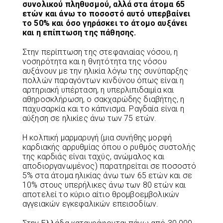
συνολικού πληθυσμού, αλλά στα άτομα 65
ετών και άνω το ποσοστό αυτό υπερβαίνει
το 50% και όσο γηράσκει το άτομο αυξάνει
και η επίπτωση της πάθησης.
Στην περίπτωση της στεφανιαίας νόσου, η
νοσηρότητα και η θνητότητα της νόσου
αυξάνουν με την ηλικία λόγω της συνύπαρξης
πολλών παραγόντων κινδύνου όπως είναι η
αρτηριακή υπέρταση, η υπερλιπιδαιμία και
αθηροσκλήρωση, ο σακχαρώδης διαβήτης, η
παχυσαρκία και το κάπνισμα. Ραγδαία είναι η
αύξηση σε ηλικίες άνω των 75 ετών.
Η κολπική μαρμαρυγή (μια συνήθης μορφή
καρδιακής αρρυθμίας όπου ο ρυθμός συστολής
της καρδιάς είναι ταχύς, ανώμαλος και
αποδιοργανωμένος) παρατηρείται σε ποσοστό
5% στα άτομα ηλικίας άνω των 65 ετών και σε
10% στους υπερήλικες άνω των 80 ετών και
αποτελεί το κύριο αίτιο θρομβοεμβολικών
αγγειακών εγκεφαλικών επεισοδίων.