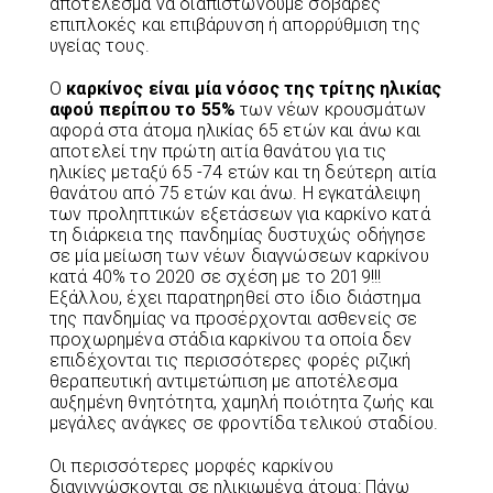
αποτέλεσμα να διαπιστώνουμε σοβαρές
επιπλοκές και επιβάρυνση ή απορρύθμιση της
υγείας τους.
Ο
καρκίνος είναι μία νόσος της τρίτης ηλικίας
αφού περίπου το 55%
των νέων κρουσμάτων
αφορά στα άτομα ηλικίας 65 ετών και άνω και
αποτελεί την πρώτη αιτία θανάτου για τις
ηλικίες μεταξύ 65 -74 ετών και τη δεύτερη αιτία
θανάτου από 75 ετών και άνω. Η εγκατάλειψη
των προληπτικών εξετάσεων για καρκίνο κατά
τη διάρκεια της πανδημίας δυστυχώς οδήγησε
σε μία μείωση των νέων διαγνώσεων καρκίνου
κατά 40% το 2020 σε σχέση με το 2019!!!
Εξάλλου, έχει παρατηρηθεί στο ίδιο διάστημα
της πανδημίας να προσέρχονται ασθενείς σε
προχωρημένα στάδια καρκίνου τα οποία δεν
επιδέχονται τις περισσότερες φορές ριζική
θεραπευτική αντιμετώπιση με αποτέλεσμα
αυξημένη θνητότητα, χαμηλή ποιότητα ζωής και
μεγάλες ανάγκες σε φροντίδα τελικού σταδίου.
Οι περισσότερες μορφές καρκίνου
διαγιγνώσκονται σε ηλικιωμένα άτομα: Πάνω