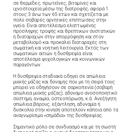
σε θερμίδες, πρωτεΐνες, βιταμίνες και
ιχνοστοιχεία μέσω της διατροφής, αφορά 1
στους 3 άνω των 65 ετών και σχετίζεται με
πολύ σοβαρές αρνητικές επιπτώσεις στην
υγεία. Είναι αποτέλεσμα ελαττωμένης
πρόσληψης τροφής και θρεπτικών συστατικών
ή διαταραχών στην απορρόφηση και στον
μεταβολισμό και προκαλεί διαταραχές στη
σωματική και νοητική λειτουργία. Εκτός των
σωματικών αιτιών η δυσθρεψία είναι
αποτέλεσμα ψυχολογικών και κοινωνικών
παραγόντων.
Η δυσθρεψία σταδιακά οδηγεί σε απώλεια
μυϊκής μάζας και δύναμης που με τη σειρά τους
μπορεί να οδηγήσουν σε σαρκοπενία (σοβαρή
απώλεια μυϊκής μάζας), αδύναμο ανοσοποιητικό
σύστημα, αναιμία, οστεοπόρωση, κ.ά. Ανεξήγητη
απώλεια βάρους, εξάντληση, αδυναμία ή
δυσκολία στην κίνηση αποτελούν κάποια από τα
αναγνωρίσιμα «σημάδια» της δυσθρεψίας.
Σημαντικό ρόλο σε συνδυασμό και με τη σωστή