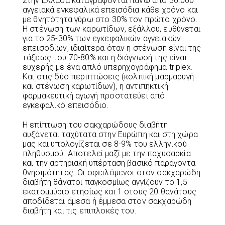
Στην Ελλάδα καταγράφονται πάνω από 30.000
αγγειακά εγκεφαλικά επεισόδια κάθε χρόνο και
με θνητότητα γύρω στο 30% τον πρώτο χρόνο.
Η στένωση των καρωτίδων, εξάλλου, ευθύνεται
για το 25-30% των εγκεφαλικών αγγειακών
επεισοδίων, ιδιαίτερα όταν η στένωση είναι της
τάξεως του 70-80% και η διάγνωσή της είναι
ευχερής με ένα απλό υπερηχογράφημα triplex.
Και στις δύο περιπτώσεις (κολπική μαρμαρυγή
και στένωση καρωτίδων), η αντιπηκτική
φαρμακευτική αγωγή προστατεύει από
εγκεφαλικό επεισόδιο.
Η επίπτωση του σακχαρώδους διαβήτη
αυξάνεται ταχύτατα στην Ευρώπη και στη χώρα
μας και υπολογίζεται σε 8-9% του ελληνικού
πληθυσμού. Αποτελεί μαζί με την παχυσαρκία
και την αρτηριακή υπέρταση βασικό παράγοντα
θνησιμότητας. Οι οφειλόμενοι στον σακχαρώδη
διαβήτη θάνατοι παγκοσμίως αγγίζουν το 1,5
εκατομμύριο ετησίως και 1 στους 20 θανάτους
αποδίδεται άμεσα ή έμμεσα στον σακχαρώδη
διαβήτη και τις επιπλοκές του.