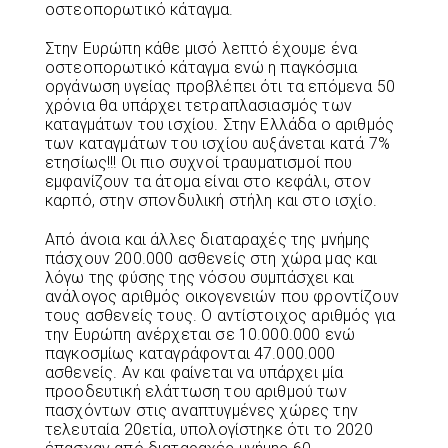
οστεοπορωτικό κάταγμα.
Στην Ευρώπη κάθε μισό λεπτό έχουμε ένα
οστεοπορωτικό κάταγμα ενώ η παγκόσμια
οργάνωση υγείας προβλέπει ότι τα επόμενα 50
χρόνια θα υπάρχει τετραπλασιασμός των
καταγμάτων του ισχίου. Στην Ελλάδα ο αριθμός
των καταγμάτων του ισχίου αυξάνεται κατά 7%
ετησίως!!! Οι πιο συχνοί τραυματισμοί που
εμφανίζουν τα άτομα είναι στο κεφάλι, στον
καρπό, στην σπονδυλική στήλη και στο ισχίο.
Από άνοια και άλλες διαταραχές της μνήμης
πάσχουν 200.000 ασθενείς στη χώρα μας και
λόγω της φύσης της νόσου συμπάσχει και
ανάλογος αριθμός οικογενειών που φροντίζουν
τους ασθενείς τους. Ο αντίστοιχος αριθμός για
την Ευρώπη ανέρχεται σε 10.000.000 ενώ
παγκοσμίως καταγράφονται 47.000.000
ασθενείς. Αν και φαίνεται να υπάρχει μία
προοδευτική ελάττωση του αριθμού των
πασχόντων στις αναπτυγμένες χώρες την
τελευταία 20ετία, υπολογίστηκε ότι το 2020