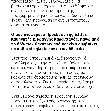
παγκρέατος και του μελανώματος. Τα
βασικοκυτταρικά καρκινώματα του δέρματος
είναι συχνότατα νεοπλάσματα της
προχωρημένης ηλικίας και για τα δύο φύλα και
έχουν καλή πρόγνωση αν αντιμετωπιστούν
σωστά και έγκαιρα.
Όπως αναφέρει ο Πρόεδρος της Ε.Γ.Γ.Ε.
Καθηγητής κ. Ιωάννης Καραϊτιανός, πάνω από
το 66% των θανάτων από καρκίνο συμβαίνει
σε ασθενείς ηλικίας άνω των 65 ετών.
Έτσι προκύπτουν ηθικά και δεοντολογικά
προβλήματα για την ιατρική περίθαλψη των
ηλικιωμένων. Παρά τη σήμερα επικρατούσα
άποψη ότι οι προληπτικές εξετάσεις για
καρκίνο στα άτομα τρίτης ηλικίας στοιχίζουν
δυσανάλογα στο Σύστημα Υγείας σε σχέση με
το πιθανό όφελος, αυτό δεν φαίνεται να ισχύει.
Έχει μείζονα σημασία η εφαρμογή εθνικών
προγραμμάτων έγκαιρης διάγνωσης των
συχνότερων μορφών καρκίνου (μαστού, παχέος
εντέρου, προστάτη, τραχήλου μήτρας,