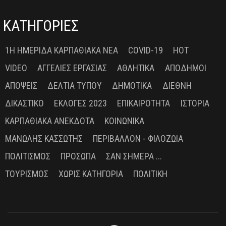
ΚΑΤΗΓΟΡΙΕΣ
1Η ΗΜΕΡΊΔΑ ΚΑΡΠΑΘΙΑΚΆ ΝΈΑ
COVID-19
HOT
VIDEO
ΑΓΓΕΛΊΕΣ ΕΡΓΑΣΊΑΣ
ΑΘΛΗΤΙΚΆ
ΑΠΌΔΗΜΟΙ
ΑΠΌΨΕΙΣ
ΔΕΛΤΊΑ ΤΎΠΟΥ
ΔΗΜΟΤΙΚΆ
ΔΙΕΘΝΉ
ΔΙΚΑΣΤΙΚΌ
ΕΚΛΟΓΈΣ 2023
ΕΠΙΚΑΙΡΌΤΗΤΑ
ΙΣΤΟΡΊΑ
ΚΑΡΠΑΘΙΑΚΆ ΑΝΈΚΔΟΤΑ
ΚΟΙΝΩΝΙΚΆ
ΜΑΝΏΛΗΣ ΚΑΣΣΏΤΗΣ
ΠΕΡΙΒΆΛΛΟΝ - ΦΙΛΟΖΩΊΑ
ΠΟΛΙΤΙΣΜΌΣ
ΠΡΌΣΩΠΑ
ΣΑΝ ΣΉΜΕΡΑ ...
ΤΟΥΡΙΣΜΌΣ
ΧΩΡΊΣ ΚΑΤΗΓΟΡΊΑ
ΠΟΛΙΤΙΚΉ