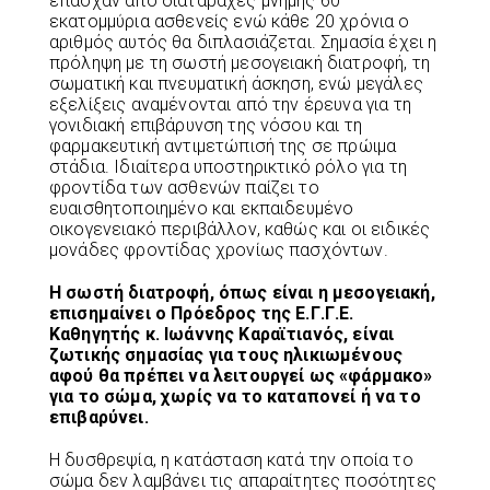
έπασχαν από διαταραχές μνήμης 60
εκατομμύρια ασθενείς ενώ κάθε 20 χρόνια ο
αριθμός αυτός θα διπλασιάζεται. Σημασία έχει η
πρόληψη με τη σωστή μεσογειακή διατροφή, τη
σωματική και πνευματική άσκηση, ενώ μεγάλες
εξελίξεις αναμένονται από την έρευνα για τη
γονιδιακή επιβάρυνση της νόσου και τη
φαρμακευτική αντιμετώπισή της σε πρώιμα
στάδια. Ιδιαίτερα υποστηρικτικό ρόλο για τη
φροντίδα των ασθενών παίζει το
ευαισθητοποιημένο και εκπαιδευμένο
οικογενειακό περιβάλλον, καθώς και οι ειδικές
μονάδες φροντίδας χρονίως πασχόντων.
Η σωστή διατροφή, όπως είναι η μεσογειακή,
επισημαίνει ο Πρόεδρος της Ε.Γ.Γ.Ε.
Καθηγητής κ. Ιωάννης Καραϊτιανός, είναι
ζωτικής σημασίας για τους ηλικιωμένους
αφού θα πρέπει να λειτουργεί ως «φάρμακο»
για το σώμα, χωρίς να το καταπονεί ή να το
επιβαρύνει.
Η δυσθρεψία, η κατάσταση κατά την οποία το
σώμα δεν λαμβάνει τις απαραίτητες ποσότητες