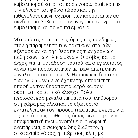
εμβολιασμού κατά του κορωνοϊού, ιδιαίτερα με
την έλευση του φθινοπώρου και την
πιθανολογούμενη έξαρση των κρουσμάτων σε
συνδυασμό βέβαια με τον αναγκαίο αντιγριπικό
εμβολιασμό και τα λοιπά εμβόλια.
Μία από τις επιπτώσεις όμως της πανδημίας
ήταν η παραμέληση των τακτικών ιατρικών
εξετάσεων και της θεραπείας των χρονίων
παθήσεων των ηλικιωμένων. Ο φόβος και το
άγχος για τη μετάδοση του ιού και ο εγκλεισμός
λόγω των περιοριστικών μέτρων απέτρεψαν
μεγάλο ποσοστό του πληθυσμού και ιδιαίτερα
των ηλικιωμένων να έχουν την απαραίτητη
επαφή με τον θεράποντα ιατρό και τον
συστηματικό ιατρικό έλεγχο. Πολύ
περισσότερο μεγάλα τμήματα του πληθυσμού
στη χώρα μας αλλά και το εξωτερικό
εγκατέλειψαν τον προσυμπτωματικό έλεγχο για
τις κυριότερες παθήσεις όπως είναι η χρόνια
αποφρακτική πνευμονοπάθεια, η νεφρική
ανεπάρκεια, ο σακχαρώδης διαβήτης, η
στεφανιαία νόσος, η υπέρταση, κλπ., με