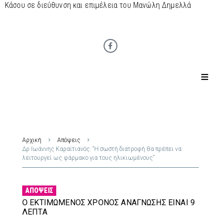
Κάσου σε διεύθυνση και επιμέλεια του Μανώλη Δημελλά
Αρχική
Απόψεις
Δρ Ιωάννης Καραϊτιανός: “Η σωστή διατροφή θα πρέπει να
λειτουργεί ως φάρμακο για τους ηλικιωμένους”
ΑΠΌΨΕΙΣ
Ο ΕΚΤΙΜΏΜΕΝΟΣ ΧΡΌΝΟΣ ΑΝΆΓΝΩΣΗΣ ΕΊΝΑΙ 9
ΛΕΠΤΆ