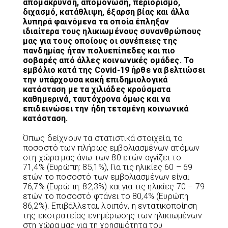
απομάκρυνση, απομόνωση, περιορισμό,
διχασμό, κατάθλιψη, έξαρση βίας και άλλα
λυπηρά φαινόμενα τα οποία έπληξαν
ιδιαίτερα τους ηλικιωμένους συνανθρώπους
μας για τους οποίους οι συνέπειες της
πανδημίας ήταν πολυεπίπεδες και πιο
σοβαρές από άλλες κοινωνικές ομάδες. Το
εμβόλιο κατά της Covid-19 ήρθε να βελτιώσει
την υπάρχουσα κακή επιδημιολογικά
κατάσταση με τα χιλιάδες κρούσματα
καθημερινά, ταυτόχρονα όμως και να
επιδεινώσει την ήδη τεταμένη κοινωνικά
κατάσταση.
Όπως δείχνουν τα στατιστικά στοιχεία, το
ποσοστό των πλήρως εμβολιασμένων ατόμων
στη χώρα μας άνω των 80 ετών αγγίζει το
71,4% (Ευρώπη: 85,1%), Για τις ηλικίες 60 – 69
ετών το ποσοστό των εμβολιασμένων είναι
76,7% (Ευρώπη: 82,3%) και για τις ηλικίες 70 – 79
ετών το ποσοστό φτάνει το 80,4% (Ευρώπη
86,2%). Επιβάλλεται, λοιπόν, η εντατικοποίηση
της εκστρατείας ενημέρωσης των ηλικιωμένων
στη χώρα μας για τη χρησιμότητα του