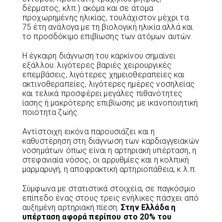
δέρματος, κλπ.) ακόμα και σε άτομα
προχωρημένης ηλικίας, τουλάχιστον μέχρι τα
75 έτη ανάλογα με τη βιολογική ηλικία αλλά και
το προσδόκιμο επιβίωσης των ατόμων αυτών.
Η έγκαιρη διάγνωση του καρκίνου σημαίνει
εξάλλου: λιγότερες βαριές χειρουργικές
επεμβάσεις, λιγότερες χημειοθεραπείες και
ακτινοθεραπείες, λιγότερες ημέρες νοσηλείας
και τελικά προσφέρει μεγάλες πιθανότητες
ίασης ή μακρότερης επιβίωσης με ικανοποιητική
ποιότητα ζωής.
Αντίστοιχη εικόνα παρουσιάζει και η
καθυστέρηση στη διάγνωση των καρδιαγγειακών
νοσημάτων όπως είναι η αρτηριακή υπέρταση, η
στεφανιαία νόσος, οι αρρυθμίες και η κολπική
μαρμαρυγή, η αποφρακτική αρτηριοπάθεια, κ.λ.π.
Σύμφωνα με στατιστικά στοιχεία, σε παγκόσμιο
επίπεδο ένας στους τρεις ενήλικες πάσχει από
αυξημένη αρτηριακή πίεση.
Στην Ελλάδα η
υπέρταση αφορά περίπου στο 20% του