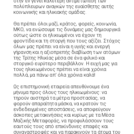
στην εν γένει καλύτερη αντιμετώπιση των
πολύπλευρων αναγκών της ευαίσθητης αυτής
κοινωνικής και ηλικιακής ομάδας.
Θα πρέπει όλοι μαζί, κράτος, φορείς, κοινωνία,
ΜΚΟ, να ενώσουμε τις δυνάμεις μας δημιουργικά
ούτως ώστε οι ηλικιωμένοι να έχουν τη
φροντίδα και τη στοργή που τους αξίζει. Στόχος
όλων μας πρέπει να είναι η υγιής και ενεργή
γήρανση και η αξιοπρεπής διαβίωση των ατόμων
της Τρίτης Ηλικίας μέσα σε ένα φιλικό και
στοργικό ευρύτερο περιβάλλον. Η ευχή μας για
τους ηλικιωμένους πρέπει να είναι χρόνια
πολλά, μα πάνω απ’ όλα χρόνια καλά!
Ως επιστημονική εταιρεία απευθύνουμε ένα
μήνυμα προς όλους τους ηλικιωμένους: να
τηρούν αυστηρά τα μέτρα προστασίας, να
φορούν απαραίτητα μάσκα, να κρατούν τις
ενδεδειγμένες αποστάσεις, να αποφεύγουν
άσκοπες μετακινήσεις και κυρίως με τα Μέσα
Μαζικής Μεταφοράς, να προφυλάσσουν τους
εαυτούς τους από επικίνδυνες επαφές και
συναναστροφές και να παρακινούν τα άτομα του