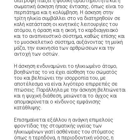
διατροφή παίζει η φυσική δραστηριότητα και η
σωματική άσκηση ήπιας έντασης, όπως είναι το
περπάτημα και η κολύμβηση. Η άσκηση στην
τρίτη ηλικία συμβάλλει στο να διατηρηθούν σε
καλή κατάσταση οι κινητικές λειτουργίες του
ατόμου, η όραση και η ακοή, το καρδιαγγειακό
και το αναπνευστικό σύστημα, καθώς επίσης και
το μυοσκελετικό σύστημα, αυξάνοντας τη μυϊκή
μάζα, την ευκινησία των αρθρώσεων και την
αντοχή των οστών.
Η άσκηση ενδυναμώνει το ηλικιωμένο άτομο,
βοηθώντας το να έχει αίσθηση του σώματός
του και βελτιώνει την ισορροπία του, με
αποτέλεσμα να είναι λιγότερο επιρρεπές σε
πτώσεις. Παράλληλα με την άσκηση βελτιώνεται
και η ψυχική διάθεση, μειώνεται το άγχος και
απομακρύνεται ο κίνδυνος εμφάνισης
κατάθλιψης.
Επισημαίνεται εξάλλου η ανάγκη επιμελούς
φροντίδας της στοματικής υγείας των
ηλικιωμένων γιατί ασθένειες του στόματος
όπως η τερηδόνα, η περιοδοντική νόσος, η