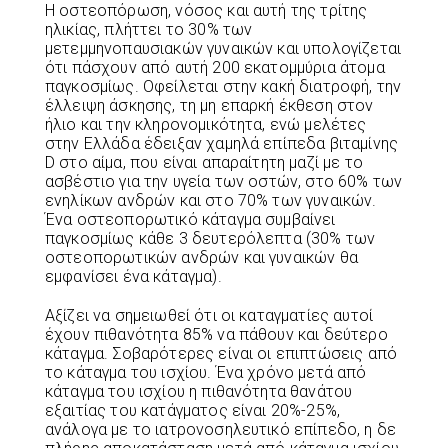
Η οστεοπόρωση, νόσος και αυτή της τρίτης
ηλικίας, πλήττει το 30% των
μετεμμηνοπαυσιακών γυναικών και υπολογίζεται
ότι πάσχουν από αυτή 200 εκατομμύρια άτομα
παγκοσμίως. Οφείλεται στην κακή διατροφή, την
έλλειψη άσκησης, τη μη επαρκή έκθεση στον
ήλιο και την κληρονομικότητα, ενώ μελέτες
στην Ελλάδα έδειξαν χαμηλά επίπεδα βιταμίνης
D στο αίμα, που είναι απαραίτητη μαζί με το
ασβέστιο για την υγεία των οστών, στο 60% των
ενηλίκων ανδρών και στο 70% των γυναικών.
Ένα οστεοπορωτικό κάταγμα συμβαίνει
παγκοσμίως κάθε 3 δευτερόλεπτα (30% των
οστεοπορωτικών ανδρών και γυναικών θα
εμφανίσει ένα κάταγμα).
Αξίζει να σημειωθεί ότι οι καταγματίες αυτοί
έχουν πιθανότητα 85% να πάθουν και δεύτερο
κάταγμα. Σοβαρότερες είναι οι επιπτώσεις από
το κάταγμα του ισχίου. Ένα χρόνο μετά από
κάταγμα του ισχίου η πιθανότητα θανάτου
εξαιτίας του κατάγματος είναι 20%-25%,
ανάλογα με το ιατρονοσηλευτικό επίπεδο, η δε