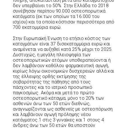
πλήρης αποκατάσταση μετά από κάταγμα ισχίου
δεν υπερβαίνει το 50%. Στην Ελλάδα το 2018
συνέβησαν περίπου 90.000 οστεοπορωτικά
κατάγματα (εκ των οποίων τα 16.000 του
ισχίου) και τα οποία κόστισαν περισσότερα από
700 εκατομμύρια ευρώ.
Στην Ευρωπαϊκή Ένωση το ετήσιο κόστος των
καταγμάτων είναι 37 δισεκατομμύρια ευρώ και
αναμένεται να αυξηθεί κατά 25% μέχρι το 2025.
Δυστυχώς, η μεγάλη πλειοψηφία των
οστεοπορωτικών ατόμων υποθεραπεύονται ή
δεν λαμβάνουν καθόλου φαρμακευτική αγωγή,
κυρίως λόγω οικονομικών δυσχερειών αλλά και
της έλλειψης ορθής εκτίμησης της
σοβαρότητας της πάθησης από τους
πάσχοντες και το ιατρικό προσωπικό
παγκοσμίως. Ακόμα και μετά το πρώτο
οστεοπορωτικό κάταγμα, μόνο το 20% των
ασθενών άνω των 50 ετών διεθνώς,
αναγνωρίζονται ως ασθενείς με οστεοπόρωση
και λαμβάνουν αγωγή πρόληψης νέου
κατάγματος.1 στις 3 γυναίκες και 1 στους 4
άνδρες άνω των 50 ετών θα υποστούν