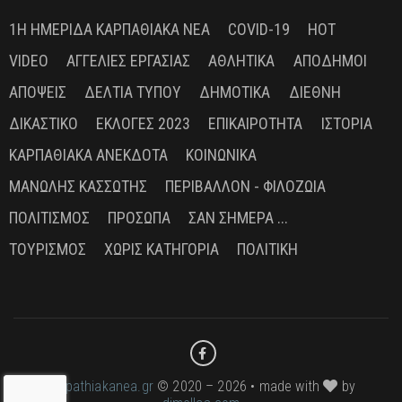
1Η ΗΜΕΡΊΔΑ ΚΑΡΠΑΘΙΑΚΆ ΝΈΑ
COVID-19
HOT
VIDEO
ΑΓΓΕΛΊΕΣ ΕΡΓΑΣΊΑΣ
ΑΘΛΗΤΙΚΆ
ΑΠΌΔΗΜΟΙ
ΑΠΌΨΕΙΣ
ΔΕΛΤΊΑ ΤΎΠΟΥ
ΔΗΜΟΤΙΚΆ
ΔΙΕΘΝΉ
ΔΙΚΑΣΤΙΚΌ
ΕΚΛΟΓΈΣ 2023
ΕΠΙΚΑΙΡΌΤΗΤΑ
ΙΣΤΟΡΊΑ
ΚΑΡΠΑΘΙΑΚΆ ΑΝΈΚΔΟΤΑ
ΚΟΙΝΩΝΙΚΆ
ΜΑΝΏΛΗΣ ΚΑΣΣΏΤΗΣ
ΠΕΡΙΒΆΛΛΟΝ - ΦΙΛΟΖΩΊΑ
ΠΟΛΙΤΙΣΜΌΣ
ΠΡΌΣΩΠΑ
ΣΑΝ ΣΉΜΕΡΑ ...
ΤΟΥΡΙΣΜΌΣ
ΧΩΡΊΣ ΚΑΤΗΓΟΡΊΑ
ΠΟΛΙΤΙΚΉ
karpathiakanea.gr
© 2020 – 2026 • made with
by