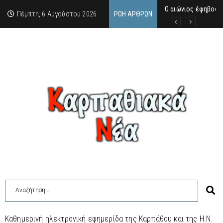
Ο αιώνιος έφηβος 
Δικαστική απόφαση
Άμεση κινητοποίηση
Πέμπτη, 6 Αυγούστου 2026
ΡΟΉ ΆΡΘΡΩΝ
Καθημερινή ηλεκτρονική εφημερίδα της Καρπάθου και της Η.Ν.