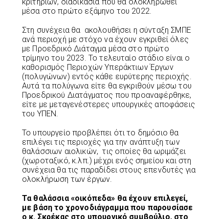
κριτηρίων, διαδικασία που θα ολοκληρωθεί
μέσα στο πρώτο εξάμηνο του 2022.
Στη συνέχεια θα ακολουθήσει η σύνταξη ΣΜΠΕ
ανά περιοχή με στόχο να έχουν εγκριθεί όλες
με Προεδρικό Διάταγμα μέσα στο πρώτο
τρίμηνο του 2023. Το τελευταίο στάδιο είναι ο
καθορισμός Περιοχών Υπεράκτιων Έργων
(πολυγώνων) εντός κάθε ευρύτερης περιοχής.
Αυτά τα πολύγωνα είτε θα εγκριθούν μέσω του
Προεδρικού Διατάγματος που προαναφέρθηκε,
είτε με μεταγενέστερες υπουργικές αποφάσεις
του ΥΠΕΝ.
Το υπουργείο προβλέπει ότι το δημόσιο θα
επιλέγει τις περιοχές για την ανάπτυξη των
θαλάσσιων αιολικών, τις οποίες θα ωριμάζει
(χωροταξικό, κ.λπ.) μέχρι ενός σημείου και στη
συνέχεια θα τις παραδίδει στους επενδυτές για
ολοκλήρωση των έργων.
Τα θαλάσσια «οικόπεδα» θα έχουν επιλεγεί,
με βάση το χρονοδιάγραμμα που παρουσίασε
ο κ. Σκρέκας στο υπουργικό συμβούλιο, στο