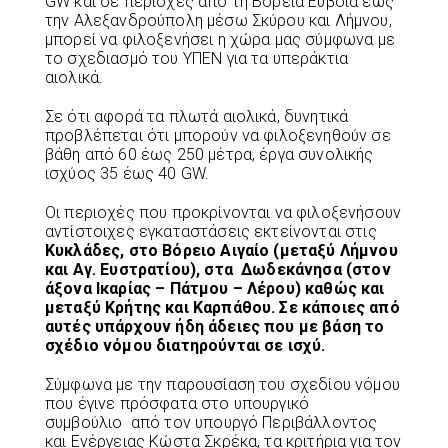
GW και σε περιοχές από τη Βόρεια Εύβοια έως
την Αλεξανδρούπολη μέσω Σκύρου και Λήμνου,
μπορεί να φιλοξενήσει η χώρα μας σύμφωνα με
το σχεδιασμό του ΥΠΕΝ για τα υπεράκτια
αιολικά.
Σε ότι αφορά τα πλωτά αιολικά, δυνητικά
προβλέπεται ότι μπορούν να φιλοξενηθούν σε
βάθη από 60 έως 250 μέτρα, έργα συνολικής
ισχύος 35 έως 40 GW.
Οι περιοχές που προκρίνονται να φιλοξενήσουν
αντίστοιχες εγκαταστάσεις εκτείνονται στις
Κυκλάδες, στο Βόρειο Αιγαίο (μεταξύ Λήμνου
και Αγ. Ευστρατίου), στα Δωδεκάνησα (στον
άξονα Ικαρίας – Πάτμου – Λέρου) καθώς και
μεταξύ Κρήτης και Καρπάθου. Σε κάποιες από
αυτές υπάρχουν ήδη άδειες που με βάση το
σχέδιο νόμου διατηρούνται σε ισχύ.
Σύμφωνα με την παρουσίαση του σχεδίου νόμου
που έγινε πρόσφατα στο υπουργικό
συμβούλιο από τον υπουργό Περιβάλλοντος
και Ενέργειας Κώστα Σκρέκα, τα κριτήρια για τον