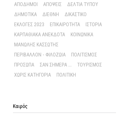
ΑΠΌΔΗΜΟΙ
ΑΠΌΨΕΙΣ
ΔΕΛΤΊΑ ΤΎΠΟΥ
ΔΗΜΟΤΙΚΆ
ΔΙΕΘΝΉ
ΔΙΚΑΣΤΙΚΌ
ΕΚΛΟΓΈΣ 2023
ΕΠΙΚΑΙΡΌΤΗΤΑ
ΙΣΤΟΡΊΑ
ΚΑΡΠΑΘΙΑΚΆ ΑΝΈΚΔΟΤΑ
ΚΟΙΝΩΝΙΚΆ
ΜΑΝΏΛΗΣ ΚΑΣΣΏΤΗΣ
ΠΕΡΙΒΆΛΛΟΝ - ΦΙΛΟΖΩΊΑ
ΠΟΛΙΤΙΣΜΌΣ
ΠΡΌΣΩΠΑ
ΣΑΝ ΣΉΜΕΡΑ ...
ΤΟΥΡΙΣΜΌΣ
ΧΩΡΊΣ ΚΑΤΗΓΟΡΊΑ
ΠΟΛΙΤΙΚΉ
Καιρός