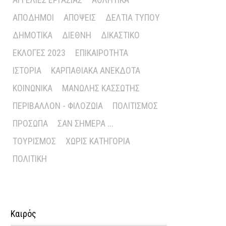
ΑΠΌΔΗΜΟΙ
ΑΠΌΨΕΙΣ
ΔΕΛΤΊΑ ΤΎΠΟΥ
ΔΗΜΟΤΙΚΆ
ΔΙΕΘΝΉ
ΔΙΚΑΣΤΙΚΌ
ΕΚΛΟΓΈΣ 2023
ΕΠΙΚΑΙΡΌΤΗΤΑ
ΙΣΤΟΡΊΑ
ΚΑΡΠΑΘΙΑΚΆ ΑΝΈΚΔΟΤΑ
ΚΟΙΝΩΝΙΚΆ
ΜΑΝΏΛΗΣ ΚΑΣΣΏΤΗΣ
ΠΕΡΙΒΆΛΛΟΝ - ΦΙΛΟΖΩΊΑ
ΠΟΛΙΤΙΣΜΌΣ
ΠΡΌΣΩΠΑ
ΣΑΝ ΣΉΜΕΡΑ ...
ΤΟΥΡΙΣΜΌΣ
ΧΩΡΊΣ ΚΑΤΗΓΟΡΊΑ
ΠΟΛΙΤΙΚΉ
Καιρός