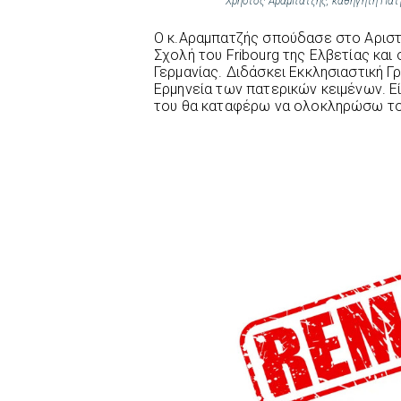
Χρήστος Αραμπατζής, καθηγητή Πατ
Ο κ.Αραμπατζής σπούδασε στο Αριστ
Σχολή του Fribourg της Ελβετίας κα
Γερμανίας. Διδάσκει Εκκλησιαστική Γ
Ερμηνεία των πατερικών κειμένων. Ε
του θα καταφέρω να ολοκληρώσω το