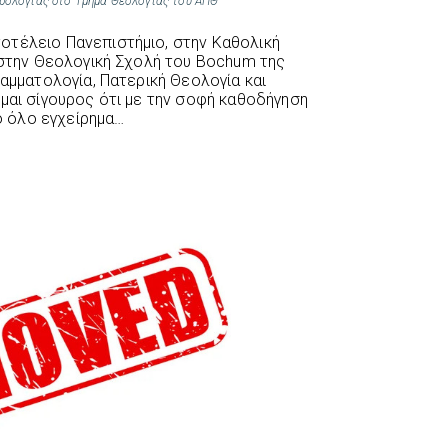
ρολογίας στο Τμήμα Θεολογίας του ΑΠΘ
οτέλειο Πανεπιστήμιο, στην Καθολική
ι στην Θεολογική Σχολή του Bochum της
ραμματολογία, Πατερική Θεολογία και
ίμαι σίγουρος ότι με την σοφή καθοδήγηση
 όλο εγχείρημα…