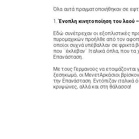
Όλα αυτά πραγματοποιήθηκαν σε εφτά
1.
Ένοπλη κινητοποίηση του λαού 
Εδώ συνέτρεχαν οι εξοπλιστικές προ
πυρομαχικών προήλθε από τον αφοπλ
οποίοι συχνά υπέβαλλαν σε φρικτά β
που ¨έκλεβαν¨ Ιταλικά όπλα, που τα
Επανάσταση.
Με τους Γερμανούς να ετοιμάζονται 
ξεσηκωμό, οι ΜενετΑρκάσιοι βρίσκον
την Επανάσταση. Εντόπιζαν ιταλικά ό
κρυψώνες, αλλά και στη θάλασσα!