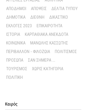
ΑΠΌΔΗΜΟΙ
ΑΠΌΨΕΙΣ
ΔΕΛΤΊΑ ΤΎΠΟΥ
ΔΗΜΟΤΙΚΆ
ΔΙΕΘΝΉ
ΔΙΚΑΣΤΙΚΌ
ΕΚΛΟΓΈΣ 2023
ΕΠΙΚΑΙΡΌΤΗΤΑ
ΙΣΤΟΡΊΑ
ΚΑΡΠΑΘΙΑΚΆ ΑΝΈΚΔΟΤΑ
ΚΟΙΝΩΝΙΚΆ
ΜΑΝΏΛΗΣ ΚΑΣΣΏΤΗΣ
ΠΕΡΙΒΆΛΛΟΝ - ΦΙΛΟΖΩΊΑ
ΠΟΛΙΤΙΣΜΌΣ
ΠΡΌΣΩΠΑ
ΣΑΝ ΣΉΜΕΡΑ ...
ΤΟΥΡΙΣΜΌΣ
ΧΩΡΊΣ ΚΑΤΗΓΟΡΊΑ
ΠΟΛΙΤΙΚΉ
Καιρός