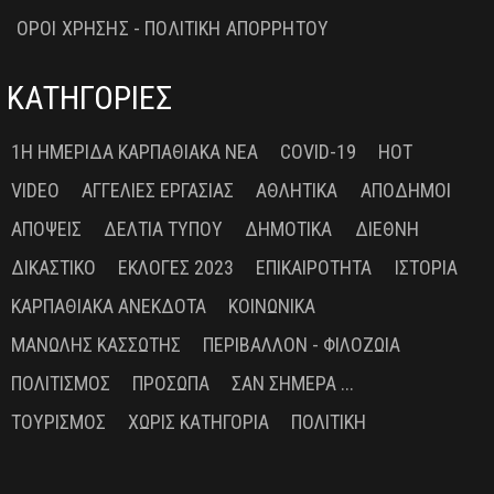
ΟΡΟΙ ΧΡΗΣΗΣ - ΠΟΛΙΤΙΚΗ ΑΠΟΡΡΗΤΟΥ
ΚΑΤΗΓΟΡΙΕΣ
1Η ΗΜΕΡΊΔΑ ΚΑΡΠΑΘΙΑΚΆ ΝΈΑ
COVID-19
HOT
VIDEO
ΑΓΓΕΛΊΕΣ ΕΡΓΑΣΊΑΣ
ΑΘΛΗΤΙΚΆ
ΑΠΌΔΗΜΟΙ
ΑΠΌΨΕΙΣ
ΔΕΛΤΊΑ ΤΎΠΟΥ
ΔΗΜΟΤΙΚΆ
ΔΙΕΘΝΉ
ΔΙΚΑΣΤΙΚΌ
ΕΚΛΟΓΈΣ 2023
ΕΠΙΚΑΙΡΌΤΗΤΑ
ΙΣΤΟΡΊΑ
ΚΑΡΠΑΘΙΑΚΆ ΑΝΈΚΔΟΤΑ
ΚΟΙΝΩΝΙΚΆ
ΜΑΝΏΛΗΣ ΚΑΣΣΏΤΗΣ
ΠΕΡΙΒΆΛΛΟΝ - ΦΙΛΟΖΩΊΑ
ΠΟΛΙΤΙΣΜΌΣ
ΠΡΌΣΩΠΑ
ΣΑΝ ΣΉΜΕΡΑ ...
ΤΟΥΡΙΣΜΌΣ
ΧΩΡΊΣ ΚΑΤΗΓΟΡΊΑ
ΠΟΛΙΤΙΚΉ