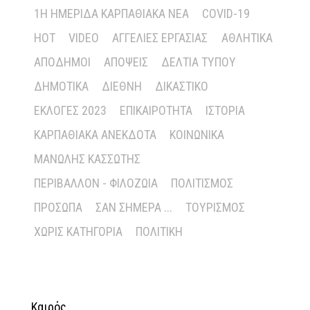
1Η ΗΜΕΡΊΔΑ ΚΑΡΠΑΘΙΑΚΆ ΝΈΑ
COVID-19
HOT
VIDEO
ΑΓΓΕΛΊΕΣ ΕΡΓΑΣΊΑΣ
ΑΘΛΗΤΙΚΆ
ΑΠΌΔΗΜΟΙ
ΑΠΌΨΕΙΣ
ΔΕΛΤΊΑ ΤΎΠΟΥ
ΔΗΜΟΤΙΚΆ
ΔΙΕΘΝΉ
ΔΙΚΑΣΤΙΚΌ
ΕΚΛΟΓΈΣ 2023
ΕΠΙΚΑΙΡΌΤΗΤΑ
ΙΣΤΟΡΊΑ
ΚΑΡΠΑΘΙΑΚΆ ΑΝΈΚΔΟΤΑ
ΚΟΙΝΩΝΙΚΆ
ΜΑΝΏΛΗΣ ΚΑΣΣΏΤΗΣ
ΠΕΡΙΒΆΛΛΟΝ - ΦΙΛΟΖΩΊΑ
ΠΟΛΙΤΙΣΜΌΣ
ΠΡΌΣΩΠΑ
ΣΑΝ ΣΉΜΕΡΑ ...
ΤΟΥΡΙΣΜΌΣ
ΧΩΡΊΣ ΚΑΤΗΓΟΡΊΑ
ΠΟΛΙΤΙΚΉ
Καιρός