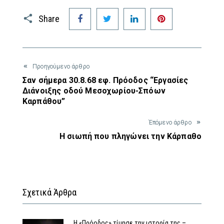
Facebook
Twitter
LinkedIn
Pinterest
Share
Προηγούμενο άρθρο
Σαν σήμερα 30.8.68 εφ. Πρόοδος “Εργασίες
Διάνοιξης οδού Μεσοχωρίου-Σπόων
Καρπάθου”
Έπόμενο άρθρο
Η σιωπή που πληγώνει την Κάρπαθο
Σχετικά Άρθρα
Η «Πρόοδος» τίμησε την ιστορία της –