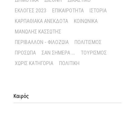
ΕΚΛΟΓΈΣ 2023
ΕΠΙΚΑΙΡΌΤΗΤΑ
ΙΣΤΟΡΊΑ
ΚΑΡΠΑΘΙΑΚΆ ΑΝΈΚΔΟΤΑ
ΚΟΙΝΩΝΙΚΆ
ΜΑΝΏΛΗΣ ΚΑΣΣΏΤΗΣ
ΠΕΡΙΒΆΛΛΟΝ - ΦΙΛΟΖΩΊΑ
ΠΟΛΙΤΙΣΜΌΣ
ΠΡΌΣΩΠΑ
ΣΑΝ ΣΉΜΕΡΑ ...
ΤΟΥΡΙΣΜΌΣ
ΧΩΡΊΣ ΚΑΤΗΓΟΡΊΑ
ΠΟΛΙΤΙΚΉ
Καιρός