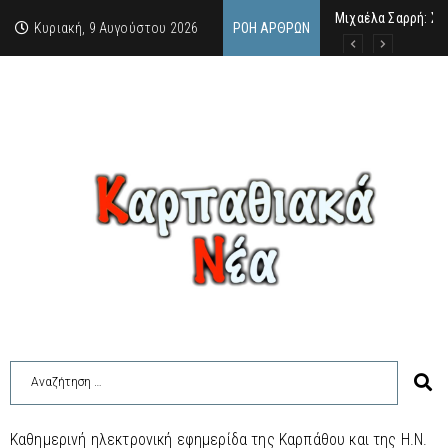
Μιχαέλα Σαρρή: Στ
Από την Πάρο, μια
Συλλήψεις δύο ατό
Κυριακή, 9 Αυγούστου 2026
ΡΟΉ ΆΡΘΡΩΝ
Καθημερινή ηλεκτρονική εφημερίδα της Καρπάθου και της Η.Ν.