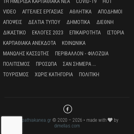
1Η ΗΜΕΡΊΔΑ ΚΑΡΠΑΘΙΑΚΆ ΝΈΑ
COVID-19
HOT
VIDEO
ΑΓΓΕΛΊΕΣ ΕΡΓΑΣΊΑΣ
ΑΘΛΗΤΙΚΆ
ΑΠΌΔΗΜΟΙ
ΑΠΌΨΕΙΣ
ΔΕΛΤΊΑ ΤΎΠΟΥ
ΔΗΜΟΤΙΚΆ
ΔΙΕΘΝΉ
ΔΙΚΑΣΤΙΚΌ
ΕΚΛΟΓΈΣ 2023
ΕΠΙΚΑΙΡΌΤΗΤΑ
ΙΣΤΟΡΊΑ
ΚΑΡΠΑΘΙΑΚΆ ΑΝΈΚΔΟΤΑ
ΚΟΙΝΩΝΙΚΆ
ΜΑΝΏΛΗΣ ΚΑΣΣΏΤΗΣ
ΠΕΡΙΒΆΛΛΟΝ - ΦΙΛΟΖΩΊΑ
ΠΟΛΙΤΙΣΜΌΣ
ΠΡΌΣΩΠΑ
ΣΑΝ ΣΉΜΕΡΑ ...
ΤΟΥΡΙΣΜΌΣ
ΧΩΡΊΣ ΚΑΤΗΓΟΡΊΑ
ΠΟΛΙΤΙΚΉ
karpathiakanea.gr
© 2020 – 2026 • made with
by
dimellas.com