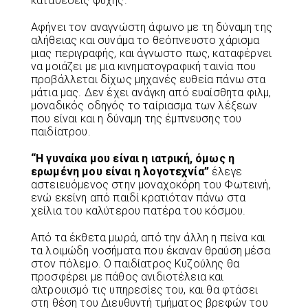
καταθέσεις ψυχής.
Αφήνει τον αναγνώστη άφωνο με τη δύναμη της
αλήθειας και συνάμα το θεόπνευστο χάρισμα
μιας περιγραφής, και άγνωστο πως, καταφέρνει
να μοιάζει με μια κινηματογραφική ταινία που
προβάλλεται δίχως μηχανές ευθεία πάνω στα
μάτια μας. Δεν έχει ανάγκη από ευαίσθητα φιλμ,
μοναδικός οδηγός το ταίριασμα των λέξεων
που είναι και η δύναμη της έμπνευσης του
παιδίατρου.
“Η γυναίκα μου είναι η ιατρική, όμως η
ερωμένη μου είναι η λογοτεχνία”
έλεγε
αστειευόμενος στην μοναχοκόρη του Φωτεινή,
ενώ εκείνη από παιδί κρατιόταν πάνω στα
χείλια του καλύτερου πατέρα του κόσμου.
Από τα έκθετα μωρά, από την άλλη η πείνα και
τα λοιμώδη νοσήματα που έκαναν θραύση μέσα
στον πόλεμο. Ο παιδίατρος Κυζούλης θα
προσφέρει με πάθος ανιδιοτέλεια και
αλτρουισμό τις υπηρεσίες του, και θα φτάσει
στη θέση του Διευθυντή τμήματος βρεφών του