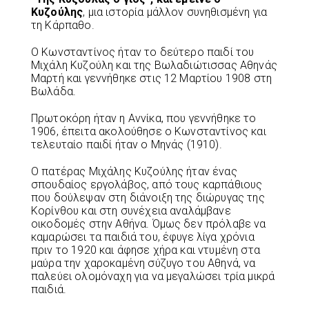
Κυζούλης
, μια ιστορία μάλλον συνηθισμένη για
τη Κάρπαθο.
Ο Κωνσταντίνος ήταν το δεύτερο παιδί του
Μιχάλη Κυζούλη και της Βωλαδιώτισσας Αθηνάς
Μαρτή και γεννήθηκε στις 12 Μαρτίου 1908 στη
Βωλάδα.
Πρωτοκόρη ήταν η Αννίκα, που γεννήθηκε το
1906, έπειτα ακολούθησε ο Κωνσταντίνος και
τελευταίο παιδί ήταν ο Μηνάς (1910).
Ο πατέρας Μιχάλης Κυζούλης ήταν ένας
σπουδαίος εργολάβος, από τους καρπάθιους
που δούλεψαν στη διάνοιξη της διώρυγας της
Κορίνθου και στη συνέχεια αναλάμβανε
οικοδομές στην Αθήνα. Όμως δεν πρόλαβε να
καμαρώσει τα παιδιά του, έφυγε λίγα χρόνια
πριν το 1920 και άφησε χήρα και ντυμένη στα
μαύρα την χαροκαμένη σύζυγο του Αθηνά, να
παλεύει ολομόναχη για να μεγαλώσει τρία μικρά
παιδιά.