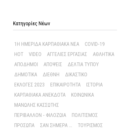
Κατηγορίες Νέων
1Η ΗΜΕΡΊΔΑ ΚΑΡΠΑΘΙΑΚΆ ΝΈΑ
COVID-19
HOT
VIDEO
ΑΓΓΕΛΊΕΣ ΕΡΓΑΣΊΑΣ
ΑΘΛΗΤΙΚΆ
ΑΠΌΔΗΜΟΙ
ΑΠΌΨΕΙΣ
ΔΕΛΤΊΑ ΤΎΠΟΥ
ΔΗΜΟΤΙΚΆ
ΔΙΕΘΝΉ
ΔΙΚΑΣΤΙΚΌ
ΕΚΛΟΓΈΣ 2023
ΕΠΙΚΑΙΡΌΤΗΤΑ
ΙΣΤΟΡΊΑ
ΚΑΡΠΑΘΙΑΚΆ ΑΝΈΚΔΟΤΑ
ΚΟΙΝΩΝΙΚΆ
ΜΑΝΏΛΗΣ ΚΑΣΣΏΤΗΣ
ΠΕΡΙΒΆΛΛΟΝ - ΦΙΛΟΖΩΊΑ
ΠΟΛΙΤΙΣΜΌΣ
ΠΡΌΣΩΠΑ
ΣΑΝ ΣΉΜΕΡΑ ...
ΤΟΥΡΙΣΜΌΣ