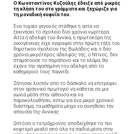
Ο Κωνσταντίνος Κυζούλης έδειξε από μικρός
τη κλήση του στα γράμματα και ξεχώριζε για
τη μοναδική ευφυΐα του.
Ένα τυχαίο γεγονός στάθηκε η αιτία να
ξεκινήσει το σχολείο δύο χρόνια νωρίτερα.
Αιτία η αδελφή του Αννίκα, η πρωτοκόρη της
οικογένειας είχε εγγραφεί στην πρώτη τάξη του
δημοτικού σχολείου της Βωλάδος και ο δύο
χρόνια μικρότερος αδελφός της, ο Ντίνος, δεν
σταματούσε το παράπονο και το κλάμα, θα
έχανε την αγαπημένη του αδελφή από το
καθημερινό τους παιγνίδι.
Ζήτησαν λοιπόν από το δάσκαλο να επιτρέψει
στον αρσενικό πρωτογιό να κάθεται σε μια
γωνιά μέσα στην αίθουσα και να
παρακολουθήσει, έστω για ένα μικρό χρονικό
διάστημα, τα μαθήματα μέχρι να συνηθίσει την
απουσία της Αννίκας.
Ωστόσο ο τετράχρονος αποδείχθηκε το πιο
κοφτερό μυαλό από όλα τα παιδιά μέσα στην