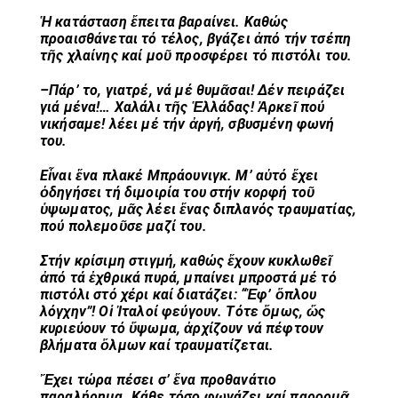
Ἡ κατάσταση ἔπειτα βαραίνει. Καθώς
προαισθάνεται τό τέλος, βγάζει ἀπό τήν τσέπη
τῆς χλαίνης καί μοῦ προσφέρει τό πιστόλι του.
–Πάρ’ το, γιατρέ, νά μέ θυμᾶσαι! Δέν πειράζει
γιά μένα!… Χαλάλι τῆς Ἑλλάδας! Ἀρκεῖ πού
νικήσαμε! λέει μέ τήν ἀργή, σβυσμένη φωνή
του.
Εἶναι ἕνα πλακέ Μπράουνιγκ. Μ’ αὐτό ἔχει
ὁδηγήσει τή διμοιρία του στήν κορφή τοῦ
ὑψωματος, μᾶς λέει ἕνας διπλανός τραυματίας,
πού πολεμοῦσε μαζί του.
Στήν κρίσιμη στιγμή, καθώς ἔχουν κυκλωθεῖ
ἀπό τά ἐχθρικά πυρά, μπαίνει μπροστά μέ τό
πιστόλι στό χέρι καί διατάζει: “Ἐφ’ ὅπλου
λόγχην”! Οἱ Ἰταλοί φεύγουν. Τότε ὅμως, ὥς
κυριεύουν τό ὕψωμα, ἀρχίζουν νά πέφτουν
βλήματα ὅλμων καί τραυματίζεται.
Ἔχει τώρα πέσει σ’ ἕνα προθανάτιο
παραλήρημα. Κάθε τόσο φωνάζει καί παρορμᾶ