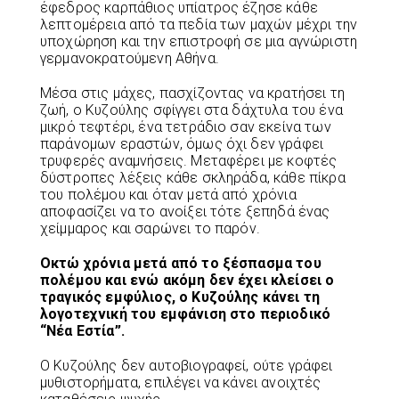
έφεδρος καρπάθιος υπίατρος έζησε κάθε
λεπτομέρεια από τα πεδία των μαχών μέχρι την
υποχώρηση και την επιστροφή σε μια αγνώριστη
γερμανοκρατούμενη Αθήνα.
Μέσα στις μάχες, πασχίζοντας να κρατήσει τη
ζωή, ο Κυζούλης σφίγγει στα δάχτυλα του ένα
μικρό τεφτέρι, ένα τετράδιο σαν εκείνα των
παράνομων εραστών, όμως όχι δεν γράφει
τρυφερές αναμνήσεις. Μεταφέρει με κοφτές
δύστροπες λέξεις κάθε σκληράδα, κάθε πίκρα
του πολέμου και όταν μετά από χρόνια
αποφασίζει να το ανοίξει τότε ξεπηδά ένας
χείμμαρος και σαρώνει το παρόν.
Οκτώ χρόνια μετά από το ξέσπασμα του
πολέμου και ενώ ακόμη δεν έχει κλείσει ο
τραγικός εμφύλιος, ο Κυζούλης κάνει τη
λογοτεχνική του εμφάνιση στο περιοδικό
“Νέα Εστία”.
Ο Κυζούλης δεν αυτοβιογραφεί, ούτε γράφει
μυθιστορήματα, επιλέγει να κάνει ανοιχτές