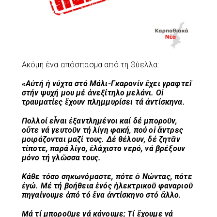
Ακόμη ένα απόσπασμα από τη Θύελλα:
«Αὐτή ἡ νύχτα στό Μάλι-Γκαρονίν ἔχει γραφτεῖ
στήν ψυχή μου μέ ἀνεξίτηλο μελάνι. Οἱ
τραυματίες ἔχουν πλημμυρίσει τά ἀντίσκηνα.
Πολλοί εἶναι ἐξαντλημένοι καί δέ μποροῦν,
οὔτε νά γευτοῦν τή λίγη φακή, πού οἱ ἄντρες
μοιράζονται μαζί τους. Δέ θέλουν, δέ ζητᾶν
τίποτε, παρά λίγο, ἐλάχιστο νερό, νά βρέξουν
μόνο τή γλῶσσα τους.
Κάθε τόσο σηκωνόμαστε, πότε ὁ Νώντας, πότε
ἐγώ. Μέ τή βοήθεια ἑνός ἠλεκτρικοῦ φαναριοῦ
πηγαίνουμε ἀπό τό ἕνα ἀντίσκηνο στό ἄλλο.
Μά τί μποροῦμε νά κάνουμε; Τί ἔχουμε νά