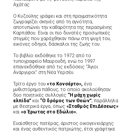
Αχάτας.
Ο Κυζούλης γράφει και στη πραγματικότητα
ζωγραφίζει σκηνές από τη αγνότητα,
αποτυπώνει την καθαρότητα της περασμένης
Καρπάθου. Είναι οι πιο δυνατές προσωπικές
στιγμές που χαράχθηκαν πάνω στη ψυχή του,
εικόνες οδηγοί, δάσκαλοι της ζωής του.
Το βιβλίο εκδόθηκε το 1972 από το
τυπογραφείο Μαυρουδή, ενώ το 1997
επανεκδόθηκε από τις εκδόσεις “Άγιοι
Ανάργυροι” στη Νέα Υερσέυ.
Τρίτο έργο του
«το Κονσέρτο»,
ένα
μυθιστόρημα πάθους, το οποίο ακολούθησαν
δύο ποιητικές συλλογές
“Η μάχη χωρίς
ελπίδα”
και
“Ο δρόμος των Θεών”
, παράλληλα
με θεατρικά έργα, όπως
«Σταθμός ΕπιΔέσεως»
και
«ο Έρωτας στο Εδώλιο».
Ευαίσθητος πατέρας, άριστος οικογενειάρχης
και ένας αυθεντικός πατριώτης, έτσι γράφτηκε