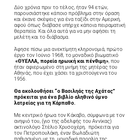
Δύο χρόνια πριν το τέλος, ήταν 94 ετών,
παρουσιάστηκε κάποιο πρόβλημα στην όραση
και έκανε σκέψεις για ένα ταξίδι στην Αμερική,
αφού όπως διάβασε υπήρχε κάποια πειραματική
θεραπεία. Και όλα αυτά για να μην αφήσει τη
μελέτη και το διάβασμα.
Άφησε πίσω μια ανεκτίμητη κληρονομιά, πρώτο
έργο τον Ιούνιο 1968, το μοναδικό βιωματικό
«ΘΥΕΛΛΑ, πορεία ηρωική και πένθιμη»
, που
ήταν αφιερωμένο στη μνήμη της μητέρας του
Αθηνάς, που έχει χάσει τα χριστούγεννα του
1956.
Θα ακολουθήσει “ο Βασιληάς της Αχάτας”
πρόκειται για ένα βιβλίο αληθινό ύμνο
λατρείας για τη Κάρπαθο.
Με κεντρικό ήρωα τον Κάκαβο, σύμφωνα με τον
ανηψιό του, (γιο της αδελφής του Αννίκας)
ακτινολόγο Στέλιο Χρυσοχέρη, πρόκειται για
τον Πετροπουλάκη, έναν Βωλαδιώτη
παθιασμένο με τη μοναδική παραλία της