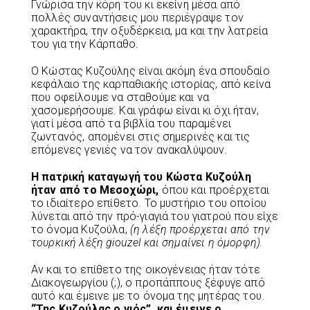
Γνώρισα την κόρη του κι εκείνη μέσα από
πολλές συναντήσεις μου περιέγραψε τον
χαρακτήρα, την οξυδέρκεια, μα και την λατρεία
του για την Κάρπαθο.
Ο Κώστας Κυζούλης είναι ακόμη ένα σπουδαίο
κεφάλαιο της καρπαθιακής ιστορίας, από κείνα
που οφείλουμε να σταθούμε και να
χασομερήσουμε. Και γράφω είναι κι όχι ήταν,
γιατί μέσα από τα βιβλία του παραμένει
ζωντανός, απομένει στις σημερινές και τις
επόμενες γενιές να τον ανακαλύψουν.
Η πατρική καταγωγή του Κώστα Κυζούλη
ήταν από το Μεσοχώρι,
όπου και προέρχεται
το ιδιαίτερο επίθετο. Το μυστήριο του οποίου
λύνεται από την πρό-γιαγιά του γιατρού που είχε
το όνομα Κυζούλα,
(η λέξη προέρχεται από την
τουρκική λέξη
giouzel
και σημαίνει η όμορφη).
Αν και το επίθετο της οικογένειας ήταν τότε
Διακογεωργίου (;), ο προπάππους ξέφυγε από
αυτό και έμεινε με το όνομα της μητέρας του.
“Της Κυζούλας ο γιός”, και έμεινε ο