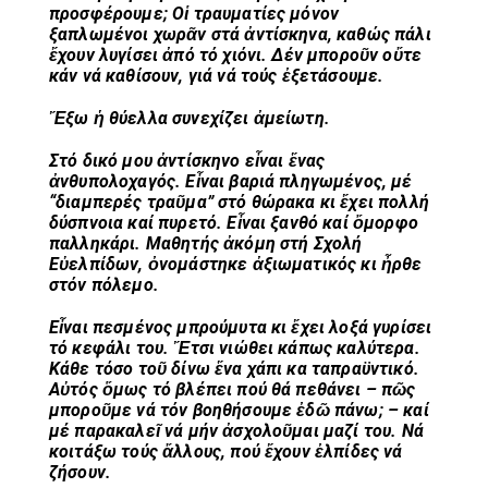
προσφέρουμε; Οἱ τραυματίες μόνον
ξαπλωμένοι χωρᾶν στά ἀντίσκηνα, καθώς πάλι
ἔχουν λυγίσει ἀπό τό χιόνι. Δέν μποροῦν οὔτε
κάν νά καθίσουν, γιά νά τούς ἐξετάσουμε.
Ἔξω ἡ θύελλα συνεχίζει ἀμείωτη.
Στό δικό μου ἀντίσκηνο εἶναι ἕνας
ἀνθυπολοχαγός. Εἶναι βαριά πληγωμένος, μέ
“διαμπερές τραῦμα” στό θώρακα κι ἔχει πολλή
δύσπνοια καί πυρετό. Εἶναι ξανθό καί ὄμορφο
παλληκάρι. Μαθητής ἀκόμη στή Σχολή
Εὐελπίδων, ὀνομάστηκε ἀξιωματικός κι ἦρθε
στόν πόλεμο.
Εἶναι πεσμένος μπρούμυτα κι ἔχει λοξά γυρίσει
τό κεφάλι του. Ἔτσι νιώθει κάπως καλύτερα.
Κάθε τόσο τοῦ δίνω ἕνα χάπι κα ταπραϋντικό.
Αὐτός ὅμως τό βλέπει πού θά πεθάνει – πῶς
μποροῦμε νά τόν βοηθήσουμε ἐδῶ πάνω; – καί
μέ παρακαλεῖ νά μήν ἀσχολοῦμαι μαζί του. Νά
κοιτάξω τούς ἄλλους, πού ἔχουν ἐλπίδες νά
ζήσουν.