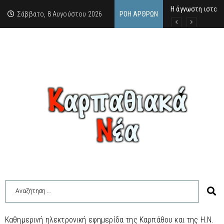
Η άγνωστη ιστορί
Νέος Γραμματέας
Σύγκληση Λαϊκής
Σάββατο, 8 Αυγούστου 2026
ΡΟΉ ΆΡΘΡΩΝ
Καθημερινή ηλεκτρονική εφημερίδα της Καρπάθου και της Η.Ν.