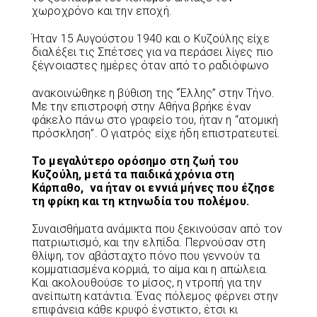
χωροχρόνο και την εποχή.
Ήταν 15 Αυγούστου 1940 και ο Κυζούλης είχε
διαλέξει τις Σπέτσες για να περάσει λίγες πιο
ξέγνοιαστες ημέρες όταν από το ραδιόφωνο
ανακοινώθηκε η βύθιση της “Έλλης” στην Τήνο.
Με την επιστροφή στην Αθήνα βρήκε έναν
φάκελο πάνω στο γραφείο του, ήταν η “ατομική
πρόσκληση”. Ο γιατρός είχε ήδη επιστρατευτεί.
Το μεγαλύτερο ορόσημο στη ζωή του
Κυζούλη, μετά τα παιδικά χρόνια στη
Κάρπαθο, να ήταν οι εννιά μήνες που έζησε
τη φρίκη και τη κτηνωδία του πολέμου.
Συναισθήματα ανάμικτα που ξεκινούσαν από τον
πατριωτισμό, και την ελπίδα. Περνούσαν στη
θλίψη, τον αβάσταχτο πόνο που γεννούν τα
κομματιασμένα κορμιά, το αίμα και η απώλεια.
Και ακολουθούσε το μίσος, η ντροπή για την
ανείπωτη κατάντια. Ένας πόλεμος φέρνει στην
επιφάνεια κάθε κρυφό ένστικτο, έτσι κι