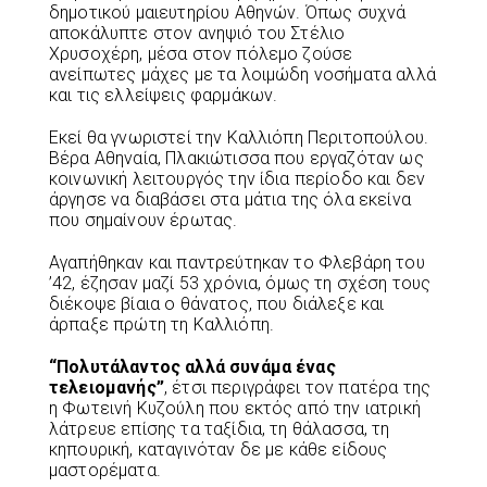
δημοτικού μαιευτηρίου Αθηνών. Όπως συχνά
αποκάλυπτε στον ανηψιό του Στέλιο
Χρυσοχέρη, μέσα στον πόλεμο ζούσε
ανείπωτες μάχες με τα λοιμώδη νοσήματα αλλά
και τις ελλείψεις φαρμάκων.
Εκεί θα γνωριστεί την Καλλιόπη Περιτοπούλου.
Βέρα Αθηναία, Πλακιώτισσα που εργαζόταν ως
κοινωνική λειτουργός την ίδια περίοδο και δεν
άργησε να διαβάσει στα μάτια της όλα εκείνα
που σημαίνουν έρωτας.
Αγαπήθηκαν και παντρεύτηκαν το Φλεβάρη του
’42, έζησαν μαζί 53 χρόνια, όμως τη σχέση τους
διέκοψε βίαια ο θάνατος, που διάλεξε και
άρπαξε πρώτη τη Καλλιόπη.
“Πολυτάλαντος αλλά συνάμα ένας
τελειομανής”
, έτσι περιγράφει τον πατέρα της
η Φωτεινή Κυζούλη που εκτός από την ιατρική
λάτρευε επίσης τα ταξίδια, τη θάλασσα, τη
κηπουρική, καταγινόταν δε με κάθε είδους
μαστορέματα.