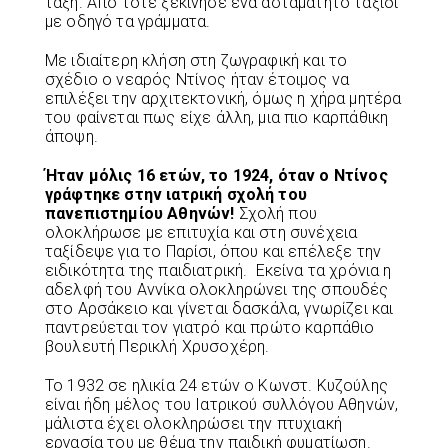
τάξη. Από τότε ξεκίνησε ένα ασταμάτητο ταξίδι
με οδηγό τα γράμματα.
Με ιδιαίτερη κλήση στη ζωγραφική και το
σχέδιο ο νεαρός Ντίνος ήταν έτοιμος να
επιλέξει την αρχιτεκτονική, όμως η χήρα μητέρα
του φαίνεται πως είχε άλλη, μια πιο καρπάθικη
άποψη.
Ήταν μόλις 16 ετών, το 1924, όταν ο Ντίνος
γράφτηκε στην ιατρική σχολή του
πανεπιστημίου Αθηνών!
Σχολή που
ολοκλήρωσε με επιτυχία και στη συνέχεια
ταξίδεψε για το Παρίσι, όπου και επέλεξε την
ειδικότητα της παιδιατρική. Εκείνα τα χρόνια η
αδελφή του Αννίκα ολοκληρώνει της σπουδές
στο Αρσάκειο και γίνεται δασκάλα, γνωρίζει και
παντρεύεται τον γιατρό και πρώτο καρπάθιο
βουλευτή Περικλή Χρυσοχέρη.
Το 1932 σε ηλικία 24 ετών ο Κωνστ. Κυζούλης
είναι ήδη μέλος του Ιατρικού συλλόγου Αθηνών,
μάλιστα έχει ολοκληρώσει την πτυχιακή
εργασία του με θέμα την παιδική φυματίωση.