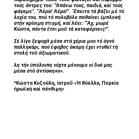
τούς ἄντρες του: “Ἀπάνω τους, παιδιά, καί τούς
φάγαμε”. “Ἀέρα! Ἀέρα!”. Ἔπειτα τά βάζει μέ τό
λοχία του, πού τό πολυβόλο παθαίνει ἐμπλοκή
στήν κρίσιμη στιγμή, καί λέει: “Ἄχ, μωρέ
Κώστα, πάντα ἔτσι μοῦ τά καταφέρνεις!”.
Σέ λίγο ξεψυχᾶ μέσα στά χέρια μου τό ἁγνό
παλληκάρι, πού ἔφηβος ἀκόμη ἔχει ντυθεῖ τή
στολή τοῦ ἀξιωματικοῦ.
Ὅλη τήν ὑπόλοιπη νύχτα μένουμε οἱ δυό μας
μέσα στό ἀντίσκηνο».
*Κώστα Κυζούλη, ἰατροῦ «Ἡ θύελλα, Πορεία
ἡρωϊκή καί πένθιμη»