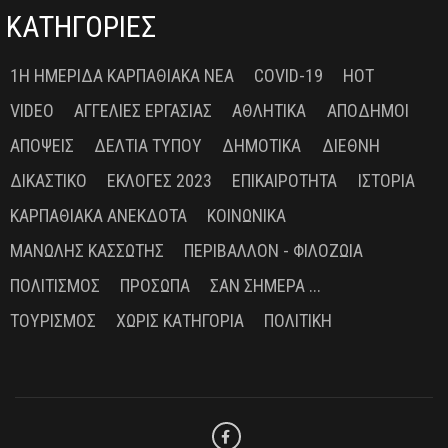
ΚΑΤΗΓΟΡΙΕΣ
1Η ΗΜΕΡΊΔΑ ΚΑΡΠΑΘΙΑΚΆ ΝΈΑ
COVID-19
HOT
VIDEO
ΑΓΓΕΛΊΕΣ ΕΡΓΑΣΊΑΣ
ΑΘΛΗΤΙΚΆ
ΑΠΌΔΗΜΟΙ
ΑΠΌΨΕΙΣ
ΔΕΛΤΊΑ ΤΎΠΟΥ
ΔΗΜΟΤΙΚΆ
ΔΙΕΘΝΉ
ΔΙΚΑΣΤΙΚΌ
ΕΚΛΟΓΈΣ 2023
ΕΠΙΚΑΙΡΌΤΗΤΑ
ΙΣΤΟΡΊΑ
ΚΑΡΠΑΘΙΑΚΆ ΑΝΈΚΔΟΤΑ
ΚΟΙΝΩΝΙΚΆ
ΜΑΝΏΛΗΣ ΚΑΣΣΏΤΗΣ
ΠΕΡΙΒΆΛΛΟΝ - ΦΙΛΟΖΩΊΑ
ΠΟΛΙΤΙΣΜΌΣ
ΠΡΌΣΩΠΑ
ΣΑΝ ΣΉΜΕΡΑ ...
ΤΟΥΡΙΣΜΌΣ
ΧΩΡΊΣ ΚΑΤΗΓΟΡΊΑ
ΠΟΛΙΤΙΚΉ