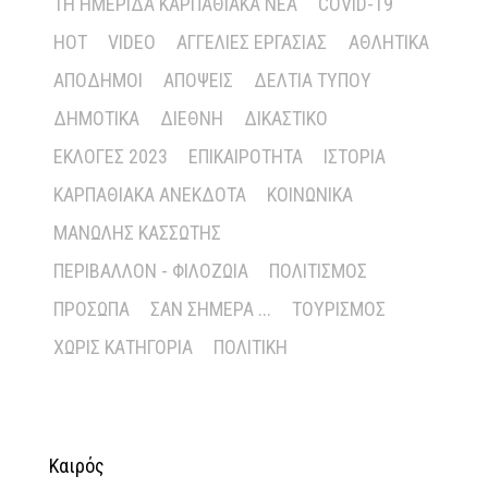
1Η ΗΜΕΡΊΔΑ ΚΑΡΠΑΘΙΑΚΆ ΝΈΑ
COVID-19
HOT
VIDEO
ΑΓΓΕΛΊΕΣ ΕΡΓΑΣΊΑΣ
ΑΘΛΗΤΙΚΆ
ΑΠΌΔΗΜΟΙ
ΑΠΌΨΕΙΣ
ΔΕΛΤΊΑ ΤΎΠΟΥ
ΔΗΜΟΤΙΚΆ
ΔΙΕΘΝΉ
ΔΙΚΑΣΤΙΚΌ
ΕΚΛΟΓΈΣ 2023
ΕΠΙΚΑΙΡΌΤΗΤΑ
ΙΣΤΟΡΊΑ
ΚΑΡΠΑΘΙΑΚΆ ΑΝΈΚΔΟΤΑ
ΚΟΙΝΩΝΙΚΆ
ΜΑΝΏΛΗΣ ΚΑΣΣΏΤΗΣ
ΠΕΡΙΒΆΛΛΟΝ - ΦΙΛΟΖΩΊΑ
ΠΟΛΙΤΙΣΜΌΣ
ΠΡΌΣΩΠΑ
ΣΑΝ ΣΉΜΕΡΑ ...
ΤΟΥΡΙΣΜΌΣ
ΧΩΡΊΣ ΚΑΤΗΓΟΡΊΑ
ΠΟΛΙΤΙΚΉ
Καιρός