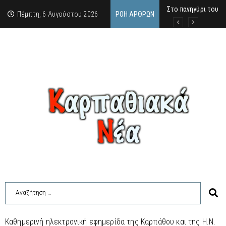
Στο πανηγύρι του Χ
ΣΥΝΑΥΛΙΑ ΜΑΡΙΟΥ 
Το κραγιόν μάς πείρ
Πέμπτη, 6 Αυγούστου 2026
ΡΟΉ ΆΡΘΡΩΝ
Καθημερινή ηλεκτρονική εφημερίδα της Καρπάθου και της Η.Ν.