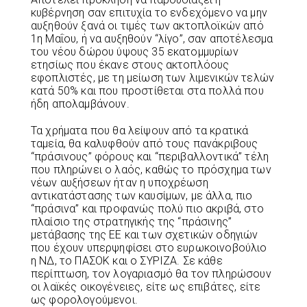
κυβέρνηση σαν επιτυχία το ενδεχόμενο να μην
αυξηθούν ξανά οι τιμές των ακτοπλοϊκών από
1η Μαΐου, ή να αυξηθούν “λίγο”, σαν αποτέλεσμα
του νέου δώρου ύψους 35 εκατομμυρίων
ετησίως που έκανε στους ακτοπλόους
εφοπλιστές, με τη μείωση των λιμενικών τελών
κατά 50% και που προστίθεται στα πολλά που
ήδη απολαμβάνουν.
Τα χρήματα που θα λείψουν από τα κρατικά
ταμεία, θα καλυφθούν από τους πανάκριβους
“πράσινους” φόρους και “περιβαλλοντικά” τέλη
που πληρώνει ο λαός, καθώς το πρόσχημα των
νέων αυξήσεων ήταν η υποχρέωση
αντικατάστασης των καυσίμων, με άλλα, πιο
“πράσινα” και προφανώς πολύ πιο ακριβά, στο
πλαίσιο της στρατηγικής της “πράσινης”
μετάβασης της ΕΕ και των σχετικών οδηγιών
που έχουν υπερψηφίσει στο ευρωκοινοβούλιο
η ΝΔ, το ΠΑΣΟΚ και ο ΣΥΡΙΖΑ. Σε κάθε
περίπτωση, τον λογαριασμό θα τον πληρώσουν
οι λαϊκές οικογένειες, είτε ως επιβάτες, είτε
ως φορολογούμενοι.