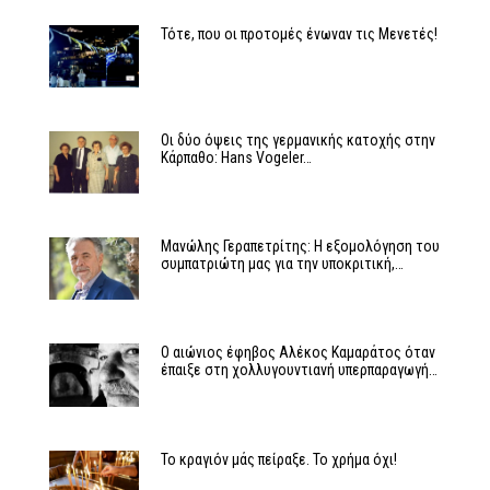
Τότε, που οι προτομές ένωναν τις Μενετές!
Οι δύο όψεις της γερμανικής κατοχής στην
Κάρπαθο: Hans Vogeler…
Μανώλης Γεραπετρίτης: Η εξομολόγηση του
συμπατριώτη μας για την υποκριτική,…
Ο αιώνιος έφηβος Αλέκος Καμαράτος όταν
έπαιξε στη χολλυγουντιανή υπερπαραγωγή…
Το κραγιόν μάς πείραξε. Το χρήμα όχι!