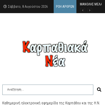
MΑΝΟΛΗΣ ΜΕΛΑΣ: 
ΕΚΔΗΛΩΣΗ ΤΙΜΗΣ 
Κάθε καλοκαίρι η 
Σάββατο, 8 Αυγούστου 2026
ΡΟΉ ΆΡΘΡΩΝ
Καθημερινή ηλεκτρονική εφημερίδα της Καρπάθου και της Η.Ν.