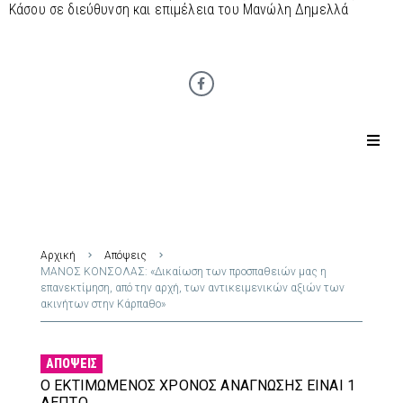
Κάσου σε διεύθυνση και επιμέλεια του Μανώλη Δημελλά
Αρχική
Απόψεις
ΜΑΝΟΣ ΚΟΝΣΟΛΑΣ: «Δικαίωση των προσπαθειών μας η
επανεκτίμηση, από την αρχή, των αντικειμενικών αξιών των
ακινήτων στην Κάρπαθο»
ΑΠΌΨΕΙΣ
Ο ΕΚΤΙΜΏΜΕΝΟΣ ΧΡΌΝΟΣ ΑΝΆΓΝΩΣΗΣ ΕΊΝΑΙ 1
ΛΕΠΤΌ