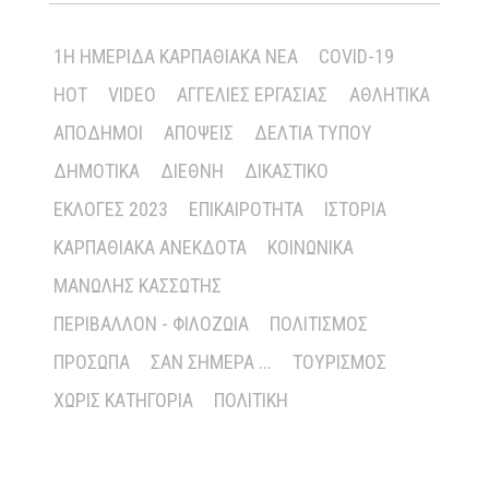
1Η ΗΜΕΡΊΔΑ ΚΑΡΠΑΘΙΑΚΆ ΝΈΑ
COVID-19
HOT
VIDEO
ΑΓΓΕΛΊΕΣ ΕΡΓΑΣΊΑΣ
ΑΘΛΗΤΙΚΆ
ΑΠΌΔΗΜΟΙ
ΑΠΌΨΕΙΣ
ΔΕΛΤΊΑ ΤΎΠΟΥ
ΔΗΜΟΤΙΚΆ
ΔΙΕΘΝΉ
ΔΙΚΑΣΤΙΚΌ
ΕΚΛΟΓΈΣ 2023
ΕΠΙΚΑΙΡΌΤΗΤΑ
ΙΣΤΟΡΊΑ
ΚΑΡΠΑΘΙΑΚΆ ΑΝΈΚΔΟΤΑ
ΚΟΙΝΩΝΙΚΆ
ΜΑΝΏΛΗΣ ΚΑΣΣΏΤΗΣ
ΠΕΡΙΒΆΛΛΟΝ - ΦΙΛΟΖΩΊΑ
ΠΟΛΙΤΙΣΜΌΣ
ΠΡΌΣΩΠΑ
ΣΑΝ ΣΉΜΕΡΑ ...
ΤΟΥΡΙΣΜΌΣ
ΧΩΡΊΣ ΚΑΤΗΓΟΡΊΑ
ΠΟΛΙΤΙΚΉ