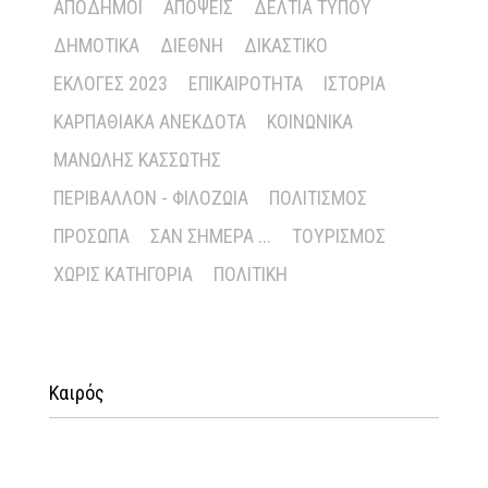
ΑΠΌΔΗΜΟΙ
ΑΠΌΨΕΙΣ
ΔΕΛΤΊΑ ΤΎΠΟΥ
ΔΗΜΟΤΙΚΆ
ΔΙΕΘΝΉ
ΔΙΚΑΣΤΙΚΌ
ΕΚΛΟΓΈΣ 2023
ΕΠΙΚΑΙΡΌΤΗΤΑ
ΙΣΤΟΡΊΑ
ΚΑΡΠΑΘΙΑΚΆ ΑΝΈΚΔΟΤΑ
ΚΟΙΝΩΝΙΚΆ
ΜΑΝΏΛΗΣ ΚΑΣΣΏΤΗΣ
ΠΕΡΙΒΆΛΛΟΝ - ΦΙΛΟΖΩΊΑ
ΠΟΛΙΤΙΣΜΌΣ
ΠΡΌΣΩΠΑ
ΣΑΝ ΣΉΜΕΡΑ ...
ΤΟΥΡΙΣΜΌΣ
ΧΩΡΊΣ ΚΑΤΗΓΟΡΊΑ
ΠΟΛΙΤΙΚΉ
Καιρός