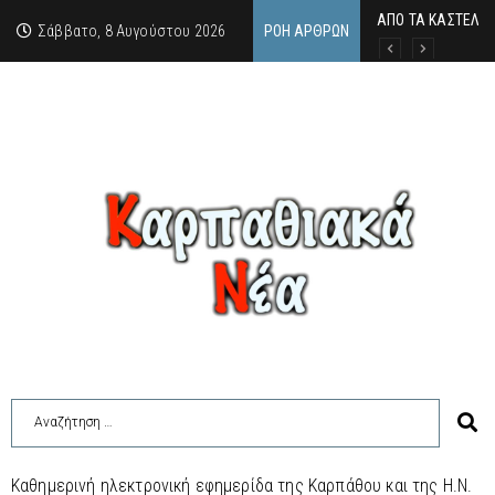
ΑΠΟ ΤΑ ΚΑΣΤΕΛΙΑ
Η άγνωστη ιστορί
Νέος Γραμματέας
Σάββατο, 8 Αυγούστου 2026
ΡΟΉ ΆΡΘΡΩΝ
Καθημερινή ηλεκτρονική εφημερίδα της Καρπάθου και της Η.Ν.