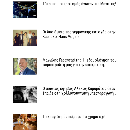
Τότε, που οι προτομές ένωναν τις Μενετές!
Οι δύο όψεις της γερμανικής κατοχής στην
Κάρπαθο: Hans Vogeler…
Μανώλης Γεραπετρίτης: Η εξομολόγηση του
συμπατριώτη μας για την υποκριτική,…
Ο αιώνιος έφηβος Αλέκος Καμαράτος όταν
έπαιξε στη χολλυγουντιανή υπερπαραγωγή…
Το κραγιόν μάς πείραξε. Το χρήμα όχι!