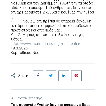
Νοέμβρη και τον Δεκέμβρη ; ( Αυτή την περίοδο
εδώ θα κατοικούμε 150 άνθρωποι , δε νομίζω
ότι χρειαζόμαστε 2 κυβικά ο καθένας την ημέρα
! )
Υ.Γ. 1 : Νομίζω ότι πρέπει να υπάρξει δυναμική
αντίδραση από το τριμελές Τοπικό Συμβούλιο
πρώτιστος και από εμάς μαζί !
Υ.Γ. 2 : Μήπως κάποιοι εκτελούν συνταγές
Χότζα ;
https://www.manosdanezis.gr/nastrentin/
19.8.2025
Καρπαθιακά Νέα
Facebook
Twitter
LinkedIn
Pinterest
Share
Προηγούμενο άρθρο
Το υπουργείο Υγείας δεν κατάφερε να βρει