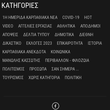
ΚΑΤΗΓΟΡΙΕΣ
1Η ΗΜΕΡΊΔΑ ΚΑΡΠΑΘΙΑΚΆ ΝΈΑ
COVID-19
HOT
VIDEO
ΑΓΓΕΛΊΕΣ ΕΡΓΑΣΊΑΣ
ΑΘΛΗΤΙΚΆ
ΑΠΌΔΗΜΟΙ
ΑΠΌΨΕΙΣ
ΔΕΛΤΊΑ ΤΎΠΟΥ
ΔΗΜΟΤΙΚΆ
ΔΙΕΘΝΉ
ΔΙΚΑΣΤΙΚΌ
ΕΚΛΟΓΈΣ 2023
ΕΠΙΚΑΙΡΌΤΗΤΑ
ΙΣΤΟΡΊΑ
ΚΑΡΠΑΘΙΑΚΆ ΑΝΈΚΔΟΤΑ
ΚΟΙΝΩΝΙΚΆ
ΜΑΝΏΛΗΣ ΚΑΣΣΏΤΗΣ
ΠΕΡΙΒΆΛΛΟΝ - ΦΙΛΟΖΩΊΑ
ΠΟΛΙΤΙΣΜΌΣ
ΠΡΌΣΩΠΑ
ΣΑΝ ΣΉΜΕΡΑ ...
ΤΟΥΡΙΣΜΌΣ
ΧΩΡΊΣ ΚΑΤΗΓΟΡΊΑ
ΠΟΛΙΤΙΚΉ