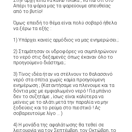
Στην αρχή είπα να κάνω πλάκα , να πω ότι στο
Απέρι τα ψάρια μας τα ψαρεύουμε απευθείας
από το βυτίο!
Όμως επειδή το θέμα είναι πολύ σοβαρό ήθελα
να ξέρω τα εξής :
1) Υπάρχει κανείς αρμόδιος να μας ενημερώσει ;
2) Σταμάτησαν οι υδροφόρες να συμπληρώνουν
το νερό στις δεξαμενές όπως έκαναν όλο το
προηγούμενο διάστημα ;
3) Τίνος ιδέα ήταν να στέλνουν το θαλασσινό
νερό στα σπίτια χωρίς καμία προηγούμενη
ενημέρωση ; (Καταντήσαμε να πλενουμε και τα
δόντια μας με εμφιαλωμένο νερό ! Για μπάνιο
δεν το συζητάμε , ίσως είναι καλύτερα να
μείνεις με το αλάτι μετά την παραλία να μην
ξοδεύεις και το ρεύμα στο πιεστικό ! Ας
σοβαρευτούμε λίγο … )
4) Η μονάδα της αφαλάτωσης θα τεθεί σε
λειτουργία για τον Σεπτέμβρη, τον Οκτώβρη, το