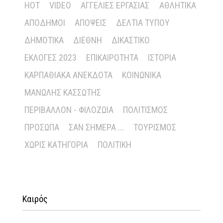
HOT
VIDEO
ΑΓΓΕΛΊΕΣ ΕΡΓΑΣΊΑΣ
ΑΘΛΗΤΙΚΆ
ΑΠΌΔΗΜΟΙ
ΑΠΌΨΕΙΣ
ΔΕΛΤΊΑ ΤΎΠΟΥ
ΔΗΜΟΤΙΚΆ
ΔΙΕΘΝΉ
ΔΙΚΑΣΤΙΚΌ
ΕΚΛΟΓΈΣ 2023
ΕΠΙΚΑΙΡΌΤΗΤΑ
ΙΣΤΟΡΊΑ
ΚΑΡΠΑΘΙΑΚΆ ΑΝΈΚΔΟΤΑ
ΚΟΙΝΩΝΙΚΆ
ΜΑΝΏΛΗΣ ΚΑΣΣΏΤΗΣ
ΠΕΡΙΒΆΛΛΟΝ - ΦΙΛΟΖΩΊΑ
ΠΟΛΙΤΙΣΜΌΣ
ΠΡΌΣΩΠΑ
ΣΑΝ ΣΉΜΕΡΑ ...
ΤΟΥΡΙΣΜΌΣ
ΧΩΡΊΣ ΚΑΤΗΓΟΡΊΑ
ΠΟΛΙΤΙΚΉ
Καιρός