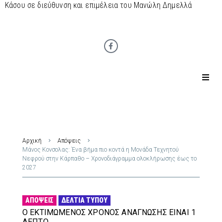
Κάσου σε διεύθυνση και επιμέλεια του Μανώλη Δημελλά
Αρχική
Απόψεις
Μάνος Κονσολας: Ένα βήμα πιο κοντά η Μονάδα Τεχνητού
Νεφρού στην Κάρπαθο – Χρονοδιάγραμμα ολοκλήρωσης έως το
2027
ΑΠΌΨΕΙΣ
ΔΕΛΤΊΑ ΤΎΠΟΥ
Ο ΕΚΤΙΜΏΜΕΝΟΣ ΧΡΌΝΟΣ ΑΝΆΓΝΩΣΗΣ ΕΊΝΑΙ 1
ΛΕΠΤΌ