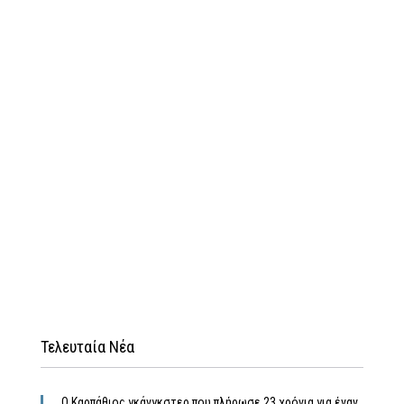
Τελευταία Νέα
Ο Καρπάθιος γκάνγκστερ που πλήρωσε 23 χρόνια για έναν