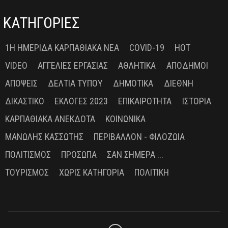
ΚΑΤΗΓΟΡΙΕΣ
1Η ΗΜΕΡΊΔΑ ΚΑΡΠΑΘΙΑΚΆ ΝΈΑ
COVID-19
HOT
VIDEO
ΑΓΓΕΛΊΕΣ ΕΡΓΑΣΊΑΣ
ΑΘΛΗΤΙΚΆ
ΑΠΌΔΗΜΟΙ
ΑΠΌΨΕΙΣ
ΔΕΛΤΊΑ ΤΎΠΟΥ
ΔΗΜΟΤΙΚΆ
ΔΙΕΘΝΉ
ΔΙΚΑΣΤΙΚΌ
ΕΚΛΟΓΈΣ 2023
ΕΠΙΚΑΙΡΌΤΗΤΑ
ΙΣΤΟΡΊΑ
ΚΑΡΠΑΘΙΑΚΆ ΑΝΈΚΔΟΤΑ
ΚΟΙΝΩΝΙΚΆ
ΜΑΝΏΛΗΣ ΚΑΣΣΏΤΗΣ
ΠΕΡΙΒΆΛΛΟΝ - ΦΙΛΟΖΩΊΑ
ΠΟΛΙΤΙΣΜΌΣ
ΠΡΌΣΩΠΑ
ΣΑΝ ΣΉΜΕΡΑ ...
ΤΟΥΡΙΣΜΌΣ
ΧΩΡΊΣ ΚΑΤΗΓΟΡΊΑ
ΠΟΛΙΤΙΚΉ