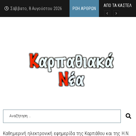
ΑΠΟ ΤΑ ΚΑΣΤΕΛΙΑ
Η άγνωστη ιστορί
Νέος Γραμματέας
Σάββατο, 8 Αυγούστου 2026
ΡΟΉ ΆΡΘΡΩΝ
Καθημερινή ηλεκτρονική εφημερίδα της Καρπάθου και της Η.Ν.