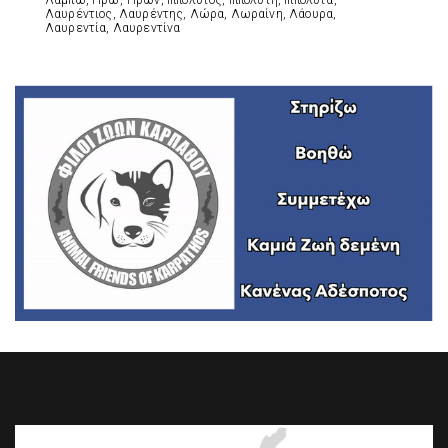
Λάμπω, Ηρώ, Ήρων, Ιππόλυτος, Ιππολύτη, Ιππολύτα,
Λαυρέντιος, Λαυρέντης, Λώρα, Λωραίνη, Λάουρα,
Λαυρεντία, Λαυρεντίνα