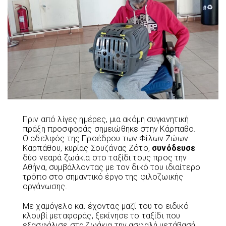
Πριν από λίγες ημέρες, μια ακόμη συγκινητική
πράξη προσφοράς σημειώθηκε στην Κάρπαθο.
Ο αδελφός της Προέδρου των Φίλων Ζώων
Καρπάθου, κυρίας Σουζάνας Ζότο,
συνόδευσε
δύο νεαρά ζωάκια στο ταξίδι τους προς την
Αθήνα, συμβάλλοντας με τον δικό του ιδιαίτερο
τρόπο στο σημαντικό έργο της φιλοζωικής
οργάνωσης.
Με χαμόγελο και έχοντας μαζί του το ειδικό
κλουβί μεταφοράς, ξεκίνησε το ταξίδι που
εξασφάλισε στα ζωάκια την ασφαλή μετάβασή