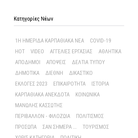
Κατηγορίες Νέων
1Η ΗΜΕΡΊΔΑ ΚΑΡΠΑΘΙΑΚΆ ΝΈΑ
COVID-19
HOT
VIDEO
ΑΓΓΕΛΊΕΣ ΕΡΓΑΣΊΑΣ
ΑΘΛΗΤΙΚΆ
ΑΠΌΔΗΜΟΙ
ΑΠΌΨΕΙΣ
ΔΕΛΤΊΑ ΤΎΠΟΥ
ΔΗΜΟΤΙΚΆ
ΔΙΕΘΝΉ
ΔΙΚΑΣΤΙΚΌ
ΕΚΛΟΓΈΣ 2023
ΕΠΙΚΑΙΡΌΤΗΤΑ
ΙΣΤΟΡΊΑ
ΚΑΡΠΑΘΙΑΚΆ ΑΝΈΚΔΟΤΑ
ΚΟΙΝΩΝΙΚΆ
ΜΑΝΏΛΗΣ ΚΑΣΣΏΤΗΣ
ΠΕΡΙΒΆΛΛΟΝ - ΦΙΛΟΖΩΊΑ
ΠΟΛΙΤΙΣΜΌΣ
ΠΡΌΣΩΠΑ
ΣΑΝ ΣΉΜΕΡΑ ...
ΤΟΥΡΙΣΜΌΣ
ΧΩΡΊΣ ΚΑΤΗΓΟΡΊΑ
ΠΟΛΙΤΙΚΉ