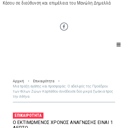
Κάσου σε διεύθυνση και επιμέλεια του Μανώλη Δημελλά
Αρχική
Επικαιρότητα
Μια πράξη αγάπης και προσφοράς: Ο αδελφός της Προέδρου
των Φίλων Ζώων Καρπάθου συνόδευσε δύο μικρά ζωάκια προς
την Αθήνα
ΕΠΙΚΑΙΡΌΤΗΤΑ
Ο ΕΚΤΙΜΏΜΕΝΟΣ ΧΡΌΝΟΣ ΑΝΆΓΝΩΣΗΣ ΕΊΝΑΙ 1
ΛΕΠΤΌ