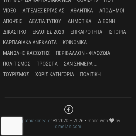
VIDEO
ΑΓΓΕΛΊΕΣ ΕΡΓΑΣΊΑΣ
ΑΘΛΗΤΙΚΆ
ΑΠΌΔΗΜΟΙ
ΑΠΌΨΕΙΣ
ΔΕΛΤΊΑ ΤΎΠΟΥ
ΔΗΜΟΤΙΚΆ
ΔΙΕΘΝΉ
ΔΙΚΑΣΤΙΚΌ
ΕΚΛΟΓΈΣ 2023
ΕΠΙΚΑΙΡΌΤΗΤΑ
ΙΣΤΟΡΊΑ
ΚΑΡΠΑΘΙΑΚΆ ΑΝΈΚΔΟΤΑ
ΚΟΙΝΩΝΙΚΆ
ΜΑΝΏΛΗΣ ΚΑΣΣΏΤΗΣ
ΠΕΡΙΒΆΛΛΟΝ - ΦΙΛΟΖΩΊΑ
ΠΟΛΙΤΙΣΜΌΣ
ΠΡΌΣΩΠΑ
ΣΑΝ ΣΉΜΕΡΑ ...
ΤΟΥΡΙΣΜΌΣ
ΧΩΡΊΣ ΚΑΤΗΓΟΡΊΑ
ΠΟΛΙΤΙΚΉ
karpathiakanea.gr
© 2020 – 2026 • made with
by
dimellas.com