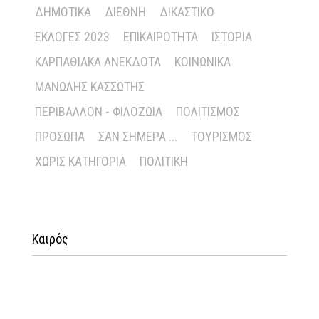
ΔΗΜΟΤΙΚΆ
ΔΙΕΘΝΉ
ΔΙΚΑΣΤΙΚΌ
ΕΚΛΟΓΈΣ 2023
ΕΠΙΚΑΙΡΌΤΗΤΑ
ΙΣΤΟΡΊΑ
ΚΑΡΠΑΘΙΑΚΆ ΑΝΈΚΔΟΤΑ
ΚΟΙΝΩΝΙΚΆ
ΜΑΝΏΛΗΣ ΚΑΣΣΏΤΗΣ
ΠΕΡΙΒΆΛΛΟΝ - ΦΙΛΟΖΩΊΑ
ΠΟΛΙΤΙΣΜΌΣ
ΠΡΌΣΩΠΑ
ΣΑΝ ΣΉΜΕΡΑ ...
ΤΟΥΡΙΣΜΌΣ
ΧΩΡΊΣ ΚΑΤΗΓΟΡΊΑ
ΠΟΛΙΤΙΚΉ
Καιρός