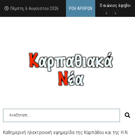
Ο αιώνιος έφηβος 
Δικαστική απόφαση
Άμεση κινητοποίηση
Πέμπτη, 6 Αυγούστου 2026
ΡΟΉ ΆΡΘΡΩΝ
Καθημερινή ηλεκτρονική εφημερίδα της Καρπάθου και της Η.Ν.