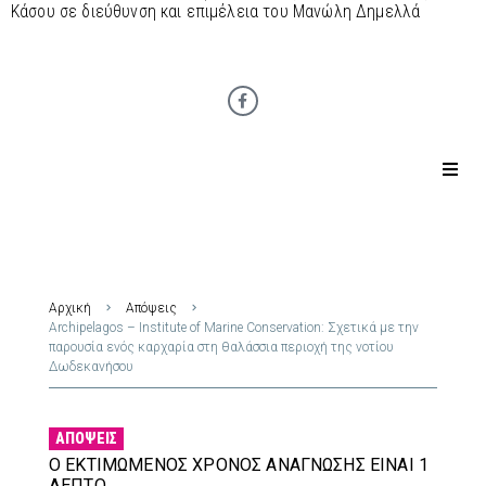
Κάσου σε διεύθυνση και επιμέλεια του Μανώλη Δημελλά
Αρχική
Απόψεις
Archipelagos – Institute of Marine Conservation: Σχετικά με την
παρουσία ενός καρχαρία στη θαλάσσια περιοχή της νοτίου
Δωδεκανήσου
ΑΠΌΨΕΙΣ
Ο ΕΚΤΙΜΏΜΕΝΟΣ ΧΡΌΝΟΣ ΑΝΆΓΝΩΣΗΣ ΕΊΝΑΙ 1
ΛΕΠΤΌ