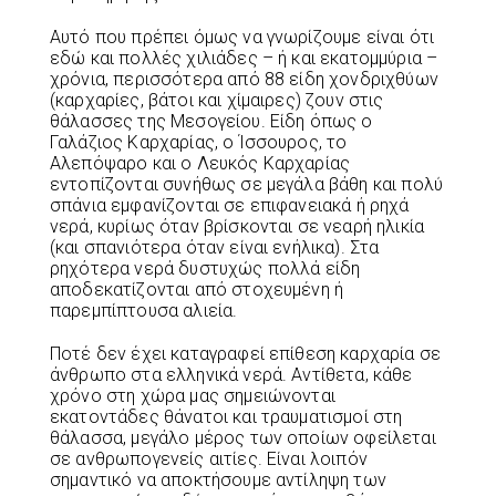
Αυτό που πρέπει όμως να γνωρίζουμε είναι ότι
εδώ και πολλές χιλιάδες – ή και εκατομμύρια –
χρόνια, περισσότερα από 88 είδη χονδριχθύων
(καρχαρίες, βάτοι και χίμαιρες) ζουν στις
θάλασσες της Μεσογείου. Είδη όπως ο
Γαλάζιος Καρχαρίας, ο Ίσσουρος, το
Αλεπόψαρο και ο Λευκός Καρχαρίας
εντοπίζονται συνήθως σε μεγάλα βάθη και πολύ
σπάνια εμφανίζονται σε επιφανειακά ή ρηχά
νερά, κυρίως όταν βρίσκονται σε νεαρή ηλικία
(και σπανιότερα όταν είναι ενήλικα). Στα
ρηχότερα νερά δυστυχώς πολλά είδη
αποδεκατίζονται από στοχευμένη ή
παρεμπίπτουσα αλιεία.
Ποτέ δεν έχει καταγραφεί επίθεση καρχαρία σε
άνθρωπο στα ελληνικά νερά. Αντίθετα, κάθε
χρόνο στη χώρα μας σημειώνονται
εκατοντάδες θάνατοι και τραυματισμοί στη
θάλασσα, μεγάλο μέρος των οποίων οφείλεται
σε ανθρωπογενείς αιτίες. Είναι λοιπόν
σημαντικό να αποκτήσουμε αντίληψη των