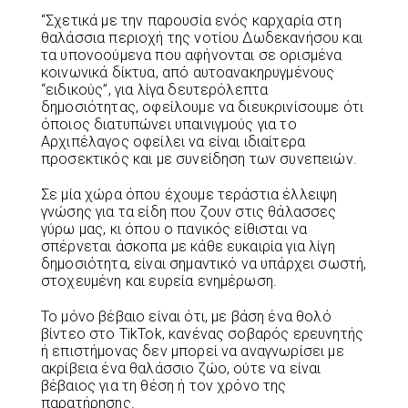
“Σχετικά με την παρουσία ενός καρχαρία στη
θαλάσσια περιοχή της νοτίου Δωδεκανήσου και
τα υπονοούμενα που αφήνονται σε ορισμένα
κοινωνικά δίκτυα, από αυτοανακηρυγμένους
“ειδικούς”, για λίγα δευτερόλεπτα
δημοσιότητας, οφείλουμε να διευκρινίσουμε ότι
όποιος διατυπώνει υπαινιγμούς για το
Αρχιπέλαγος οφείλει να είναι ιδιαίτερα
προσεκτικός και με συνείδηση των συνεπειών.
Σε μία χώρα όπου έχουμε τεράστια έλλειψη
γνώσης για τα είδη που ζουν στις θάλασσες
γύρω μας, κι όπου ο πανικός είθισται να
σπέρνεται άσκοπα με κάθε ευκαιρία για λίγη
δημοσιότητα, είναι σημαντικό να υπάρχει σωστή,
στοχευμένη και ευρεία ενημέρωση.
Το μόνο βέβαιο είναι ότι, με βάση ένα θολό
βίντεο στο TikTok, κανένας σοβαρός ερευνητής
ή επιστήμονας δεν μπορεί να αναγνωρίσει με
ακρίβεια ένα θαλάσσιο ζώο, ούτε να είναι
βέβαιος για τη θέση ή τον χρόνο της
παρατήρησης.