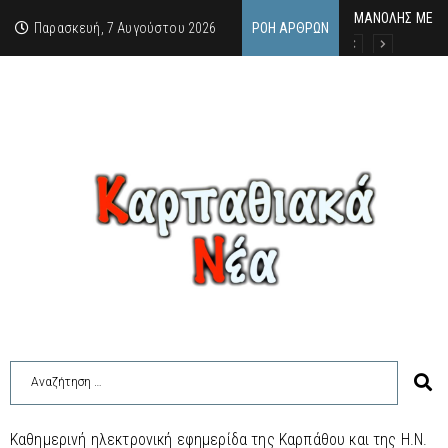
MΑΝΟΛΗΣ ΜΕΛΑΣ
ΕΚΔΗΛΩΣΗ ΤΙΜΗ
Κάθε καλοκαίρι 
Παρασκευή, 7 Αυγούστου 2026
ΡΟΉ ΆΡΘΡΩΝ
Καθημερινή ηλεκτρονική εφημερίδα της Καρπάθου και της Η.Ν.