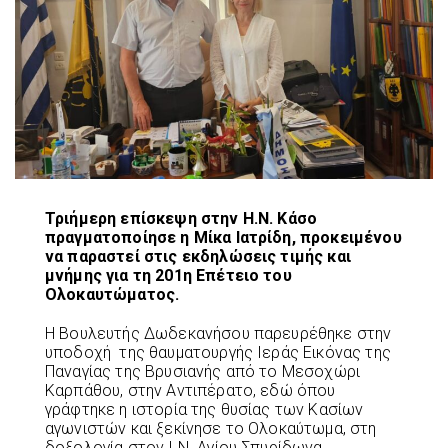
Τριήμερη επίσκεψη στην Η.Ν. Κάσο
πραγματοποίησε η Μίκα Ιατρίδη, προκειμένου
να παραστεί στις εκδηλώσεις τιμής και
μνήμης για τη 201η Επέτειο του
Ολοκαυτώματος.
Η Βουλευτής Δωδεκανήσου παρευρέθηκε στην
υποδοχή της θαυματουργής Ιεράς Εικόνας της
Παναγίας της Βρυσιανής από το Μεσοχώρι
Καρπάθου, στην Αντιπέρατο, εδώ όπου
γράφτηκε η ιστορία της θυσίας των Κασίων
αγωνιστών και ξεκίνησε το Ολοκαύτωμα, στη
δοξολογία στον Ι.Ν. Αγίου Σπυρίδωνα,