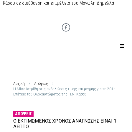
Κάσου σε διεύθυνση και επιμέλεια του Μανώλη Δημελλά
Αρχική
Απόψεις
Η Μίκα Ιατρίδη στις εκδηλώσεις τιμής και μνήμης για τη 201η
Επέτειο του Ολοκαυτώματος της Η.Ν. Κάσου
ΑΠΌΨΕΙΣ
Ο ΕΚΤΙΜΏΜΕΝΟΣ ΧΡΌΝΟΣ ΑΝΆΓΝΩΣΗΣ ΕΊΝΑΙ 1
ΛΕΠΤΌ