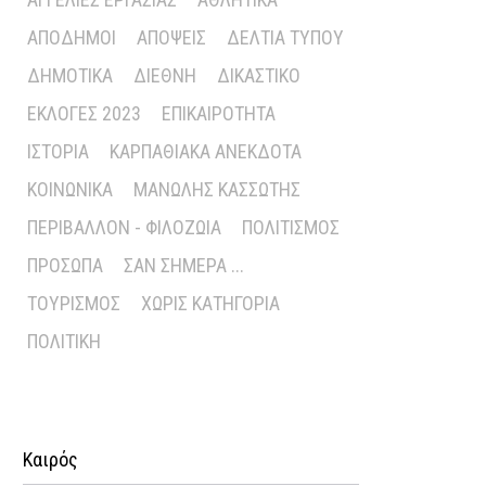
ΑΠΌΔΗΜΟΙ
ΑΠΌΨΕΙΣ
ΔΕΛΤΊΑ ΤΎΠΟΥ
ΔΗΜΟΤΙΚΆ
ΔΙΕΘΝΉ
ΔΙΚΑΣΤΙΚΌ
ΕΚΛΟΓΈΣ 2023
ΕΠΙΚΑΙΡΌΤΗΤΑ
ΙΣΤΟΡΊΑ
ΚΑΡΠΑΘΙΑΚΆ ΑΝΈΚΔΟΤΑ
ΚΟΙΝΩΝΙΚΆ
ΜΑΝΏΛΗΣ ΚΑΣΣΏΤΗΣ
ΠΕΡΙΒΆΛΛΟΝ - ΦΙΛΟΖΩΊΑ
ΠΟΛΙΤΙΣΜΌΣ
ΠΡΌΣΩΠΑ
ΣΑΝ ΣΉΜΕΡΑ ...
ΤΟΥΡΙΣΜΌΣ
ΧΩΡΊΣ ΚΑΤΗΓΟΡΊΑ
ΠΟΛΙΤΙΚΉ
Καιρός