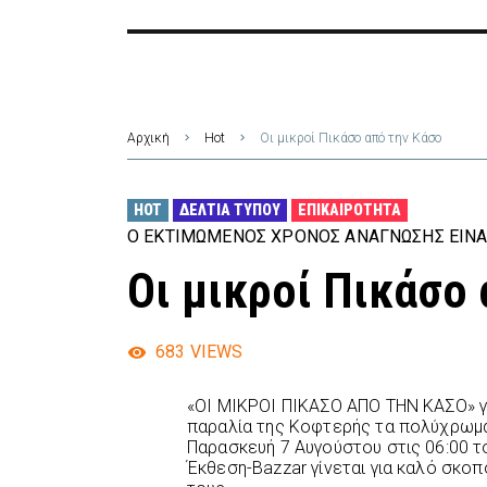
Αρχική
Hot
Οι μικροί Πικάσο από την Κάσο
HOT
ΔΕΛΤΊΑ ΤΎΠΟΥ
ΕΠΙΚΑΙΡΌΤΗΤΑ
Ο ΕΚΤΙΜΏΜΕΝΟΣ ΧΡΌΝΟΣ ΑΝΆΓΝΩΣΗΣ ΕΊΝΑ
Οι μικροί Πικάσο
683
VIEWS
«ΟΙ ΜΙΚΡΟΙ ΠΙΚΑΣΟ ΑΠΟ ΤΗΝ ΚΑΣΟ» γ
παραλία της Κοφτερής τα πολύχρωμα 
Παρασκευή 7 Αυγούστου στις 06:00 τ
Έκθεση-Bazzar γίνεται για καλό σκοπ