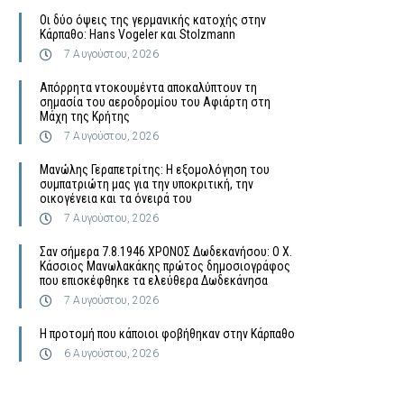
Οι δύο όψεις της γερμανικής κατοχής στην
Κάρπαθο: Hans Vogeler και Stolzmann
7 Αυγούστου, 2026
Απόρρητα ντοκουμέντα αποκαλύπτουν τη
σημασία του αεροδρομίου του Αφιάρτη στη
Μάχη της Κρήτης
7 Αυγούστου, 2026
Μανώλης Γεραπετρίτης: Η εξομολόγηση του
συμπατριώτη μας για την υποκριτική, την
οικογένεια και τα όνειρά του
7 Αυγούστου, 2026
Σαν σήμερα 7.8.1946 ΧΡΟΝΟΣ Δωδεκανήσου: Ο Χ.
Κάσσιος Μανωλακάκης πρώτος δημοσιογράφος
που επισκέφθηκε τα ελεύθερα Δωδεκάνησα
7 Αυγούστου, 2026
Η προτομή που κάποιοι φοβήθηκαν στην Κάρπαθο
6 Αυγούστου, 2026