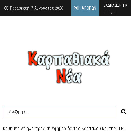
ΕΚΔΗΛΩΣΗ ΤΙΜΗ
Κάθε καλοκαίρι 
Οι δύο όψεις τ
Παρασκευή, 7 Αυγούστου 2026
ΡΟΉ ΆΡΘΡΩΝ
Καθημερινή ηλεκτρονική εφημερίδα της Καρπάθου και της Η.Ν.