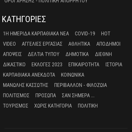
ΟΡΟΙ ΧΡΗΣΗΣ - ΠΟΛΙΤΙΚΗ ΑΠΟΡΡΗΤΟΥ
ΚΑΤΗΓΟΡΙΕΣ
1Η ΗΜΕΡΊΔΑ ΚΑΡΠΑΘΙΑΚΆ ΝΈΑ
COVID-19
HOT
VIDEO
ΑΓΓΕΛΊΕΣ ΕΡΓΑΣΊΑΣ
ΑΘΛΗΤΙΚΆ
ΑΠΌΔΗΜΟΙ
ΑΠΌΨΕΙΣ
ΔΕΛΤΊΑ ΤΎΠΟΥ
ΔΗΜΟΤΙΚΆ
ΔΙΕΘΝΉ
ΔΙΚΑΣΤΙΚΌ
ΕΚΛΟΓΈΣ 2023
ΕΠΙΚΑΙΡΌΤΗΤΑ
ΙΣΤΟΡΊΑ
ΚΑΡΠΑΘΙΑΚΆ ΑΝΈΚΔΟΤΑ
ΚΟΙΝΩΝΙΚΆ
ΜΑΝΏΛΗΣ ΚΑΣΣΏΤΗΣ
ΠΕΡΙΒΆΛΛΟΝ - ΦΙΛΟΖΩΊΑ
ΠΟΛΙΤΙΣΜΌΣ
ΠΡΌΣΩΠΑ
ΣΑΝ ΣΉΜΕΡΑ ...
ΤΟΥΡΙΣΜΌΣ
ΧΩΡΊΣ ΚΑΤΗΓΟΡΊΑ
ΠΟΛΙΤΙΚΉ