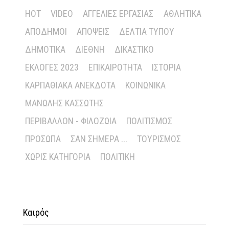
HOT
VIDEO
ΑΓΓΕΛΊΕΣ ΕΡΓΑΣΊΑΣ
ΑΘΛΗΤΙΚΆ
ΑΠΌΔΗΜΟΙ
ΑΠΌΨΕΙΣ
ΔΕΛΤΊΑ ΤΎΠΟΥ
ΔΗΜΟΤΙΚΆ
ΔΙΕΘΝΉ
ΔΙΚΑΣΤΙΚΌ
ΕΚΛΟΓΈΣ 2023
ΕΠΙΚΑΙΡΌΤΗΤΑ
ΙΣΤΟΡΊΑ
ΚΑΡΠΑΘΙΑΚΆ ΑΝΈΚΔΟΤΑ
ΚΟΙΝΩΝΙΚΆ
ΜΑΝΏΛΗΣ ΚΑΣΣΏΤΗΣ
ΠΕΡΙΒΆΛΛΟΝ - ΦΙΛΟΖΩΊΑ
ΠΟΛΙΤΙΣΜΌΣ
ΠΡΌΣΩΠΑ
ΣΑΝ ΣΉΜΕΡΑ ...
ΤΟΥΡΙΣΜΌΣ
ΧΩΡΊΣ ΚΑΤΗΓΟΡΊΑ
ΠΟΛΙΤΙΚΉ
Καιρός