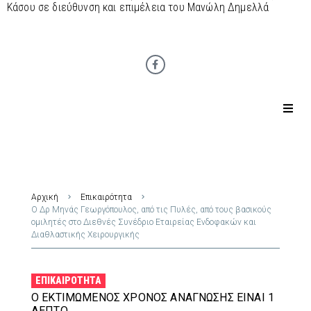
Κάσου σε διεύθυνση και επιμέλεια του Μανώλη Δημελλά
Αρχική
Επικαιρότητα
Ο Δρ Μηνάς Γεωργόπουλος, από τις Πυλές, από τους βασικούς
ομιλητές στο Διεθνές Συνέδριο Εταιρείας Ενδοφακών και
Διαθλαστικής Χειρουργικής
ΕΠΙΚΑΙΡΌΤΗΤΑ
Ο ΕΚΤΙΜΏΜΕΝΟΣ ΧΡΌΝΟΣ ΑΝΆΓΝΩΣΗΣ ΕΊΝΑΙ 1
ΛΕΠΤΌ