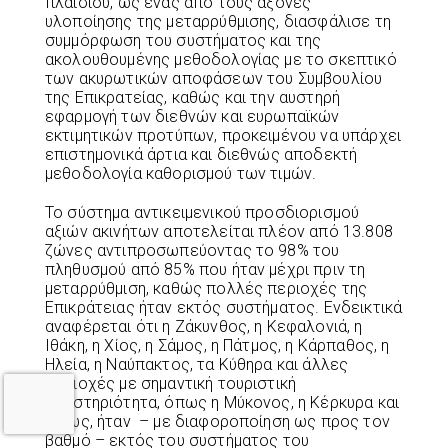
πλαισίου, ως ένας από τους άξονες
υλοποίησης της μεταρρύθμισης, διασφάλισε τη
συμμόρφωση του συστήματος και της
ακολουθουμένης μεθοδολογίας με το σκεπτικό
των ακυρωτικών αποφάσεων του Συμβουλίου
της Επικρατείας, καθώς και την αυστηρή
εφαρμογή των διεθνών και ευρωπαϊκών
εκτιμητικών προτύπων, προκειμένου να υπάρχει
επιστημονικά άρτια και διεθνώς αποδεκτή
μεθοδολογία καθορισμού των τιμών.
Το σύστημα αντικειμενικού προσδιορισμού
αξιών ακινήτων αποτελείται πλέον από 13.808
ζώνες αντιπροσωπεύοντας το 98% του
πληθυσμού από 85% που ήταν μέχρι πριν τη
μεταρρύθμιση, καθώς πολλές περιοχές της
Επικράτειας ήταν εκτός συστήματος. Ενδεικτικά
αναφέρεται ότι η Ζάκυνθος, η Κεφαλονιά, η
Ιθάκη, η Χίος, η Σάμος, η Πάτμος, η Κάρπαθος, η
Ηλεία, η Ναύπακτος, τα Κύθηρα και άλλες
περιοχές με σημαντική τουριστική
δραστηριότητα, όπως η Μύκονος, η Κέρκυρα και
η Κως, ήταν – με διαφοροποίηση ως προς τον
βαθμό – εκτός του συστήματος του