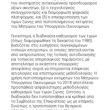
του συστήματος αντικειμενικού προσδιορισμού
αξιών ακινήτων, (γ) ο τεχνολογικός
εκσυγχρονισμός και διαμόρφωση ψηφιακής
πλατφόρμας, και (δ) η επικαιροποίηση των
τιμών ζώνης από πιστοποιημένους εκτιμητές
του Μητρώου του Υπουργείου Οικονομικών.
Γενικότερα, η διαδικασία καθορισμού των τιμών
(όπως διαμορφώθηκε τη δεκαετία του 1980)
βασιζόταν στις εισηγήσεις συγκεκριμένων
τοπικών επιτροπών, οι οποίες αποτελούνταν
από εκπροσώπους της τοπικής αυτοδιοίκησης
και τοπικούς υπηρεσιακούς παράγοντες, με
αποτέλεσμα οι εκάστοτε υπουργικές
αποφάσεις συχνά να στερούνται επαρκούς
αιτιολογίας και επιστημονικής μεθοδολογίας. Η
χρήση πιστοποιημένων εκτιμητών του Μητρώου
Υπουργείου Οικονομικών το 2018 αποτέλεσε
προσπάθεια ασφαλέστερης μεθοδολογίας
καθορισμού των τιμών ζώνης. Ωστόσο, η
διαδικασία δεν τυποποιήθηκε και κρίθηκε από
το Συμβούλιο της Επικρατείας ως μη επαρκής.
Συνεπώς, η τροποποίηση του θεσμικού