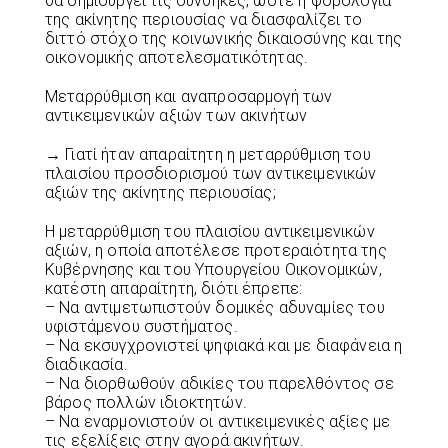
θα δημιουργεί τις συνθήκες, ώστε η φορολογία
της ακίνητης περιουσίας να διασφαλίζει το
διττό στόχο της κοινωνικής δικαιοσύνης και της
οικονομικής αποτελεσματικότητας.
Μεταρρύθμιση και αναπροσαρμογή των
αντικειμενικών αξιών των ακινήτων
→ Γιατί ήταν απαραίτητη η μεταρρύθμιση του
πλαισίου προσδιορισμού των αντικειμενικών
αξιών της ακίνητης περιουσίας;
Η μεταρρύθμιση του πλαισίου αντικειμενικών
αξιών, η οποία αποτέλεσε προτεραιότητα της
Κυβέρνησης και του Υπουργείου Οικονομικών,
κατέστη απαραίτητη, διότι έπρεπε:
– Να αντιμετωπιστούν δομικές αδυναμίες του
υφιστάμενου συστήματος.
– Να εκσυγχρονιστεί ψηφιακά και με διαφάνεια η
διαδικασία.
– Να διορθωθούν αδικίες του παρελθόντος σε
βάρος πολλών ιδιοκτητών.
– Να εναρμονιστούν οι αντικειμενικές αξίες με
τις εξελίξεις στην αγορά ακινήτων.