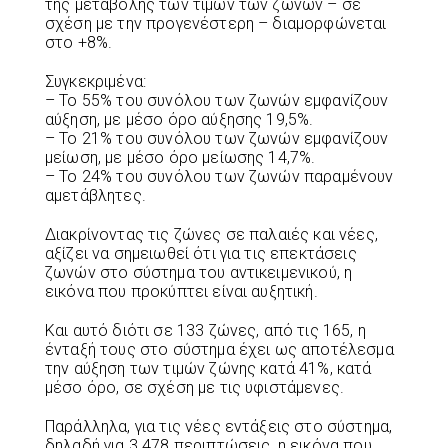
της μεταβολής των τιμών των ζωνών – σε
σχέση με την προγενέστερη – διαμορφώνεται
στο +8%.
Συγκεκριμένα:
– Το 55% του συνόλου των ζωνών εμφανίζουν
αύξηση, με μέσο όρο αύξησης 19,5%.
– Το 21% του συνόλου των ζωνών εμφανίζουν
μείωση, με μέσο όρο μείωσης 14,7%.
– Το 24% του συνόλου των ζωνών παραμένουν
αμετάβλητες.
Διακρίνοντας τις ζώνες σε παλαιές και νέες,
αξίζει να σημειωθεί ότι για τις επεκτάσεις
ζωνών στο σύστημα του αντικειμενικού, η
εικόνα που προκύπτει είναι αυξητική.
Και αυτό διότι σε 133 ζώνες, από τις 165, η
ένταξή τους στο σύστημα έχει ως αποτέλεσμα
την αύξηση των τιμών ζώνης κατά 41%, κατά
μέσο όρο, σε σχέση με τις υφιστάμενες.
Παράλληλα, για τις νέες εντάξεις στο σύστημα,
δηλαδή για 3.478 περιπτώσεις, η εικόνα που