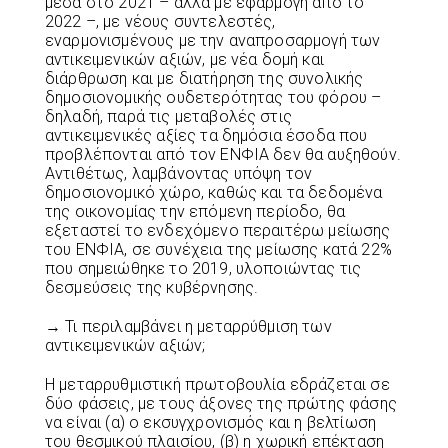
μέσα στο 2021 – αλλά με εφαρμογή από το
2022 –, με νέους συντελεστές,
εναρμονισμένους με την αναπροσαρμογή των
αντικειμενικών αξιών, με νέα δομή και
διάρθρωση και με διατήρηση της συνολικής
δημοσιονομικής ουδετερότητας του φόρου –
δηλαδή, παρά τις μεταβολές στις
αντικειμενικές αξίες τα δημόσια έσοδα που
προβλέπονται από τον ΕΝΦΙΑ δεν θα αυξηθούν.
Αντιθέτως, λαμβάνοντας υπόψη τον
δημοσιονομικό χώρο, καθώς και τα δεδομένα
της οικονομίας την επόμενη περίοδο, θα
εξεταστεί το ενδεχόμενο περαιτέρω μείωσης
του ΕΝΦΙΑ, σε συνέχεια της μείωσης κατά 22%
που σημειώθηκε το 2019, υλοποιώντας τις
δεσμεύσεις της κυβέρνησης.
→ Τι περιλαμβάνει η μεταρρύθμιση των
αντικειμενικών αξιών;
Η μεταρρυθμιστική πρωτοβουλία εδράζεται σε
δύο φάσεις, με τους άξονες της πρώτης φάσης
να είναι (α) ο εκσυγχρονισμός και η βελτίωση
του θεσμικού πλαισίου, (β) η χωρική επέκταση