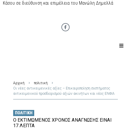
Κάσου σε διεύθυνση και επιμέλεια του Μανώλη Δημελλά
Αρχική
πολιτική
Οι νέες αντικειμενικές αξίες – Επικαιροποίηση συστήματος
αντικειμενικού προσδιορισμού αξιών ακινήτων και νέος ΕΝΦΙΑ
ΠΟΛΙΤΙΚΉ
Ο ΕΚΤΙΜΏΜΕΝΟΣ ΧΡΌΝΟΣ ΑΝΆΓΝΩΣΗΣ ΕΊΝΑΙ
17 ΛΕΠΤΆ