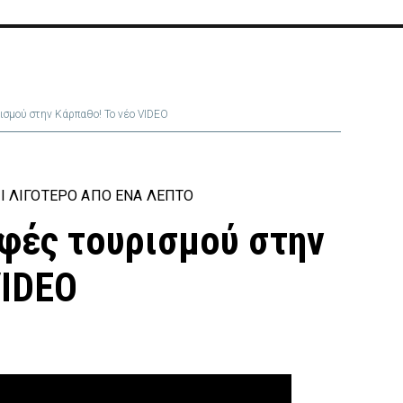
σμού στην Κάρπαθο! Το νέο VIDEO
Ι ΛΙΓΌΤΕΡΟ ΑΠΌ ΈΝΑ ΛΕΠΤΌ
φές τουρισμού στην
VIDEO