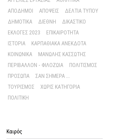
ΑΠΌΔΗΜΟΙ
ΑΠΌΨΕΙΣ
ΔΕΛΤΊΑ ΤΎΠΟΥ
ΔΗΜΟΤΙΚΆ
ΔΙΕΘΝΉ
ΔΙΚΑΣΤΙΚΌ
ΕΚΛΟΓΈΣ 2023
ΕΠΙΚΑΙΡΌΤΗΤΑ
ΙΣΤΟΡΊΑ
ΚΑΡΠΑΘΙΑΚΆ ΑΝΈΚΔΟΤΑ
ΚΟΙΝΩΝΙΚΆ
ΜΑΝΏΛΗΣ ΚΑΣΣΏΤΗΣ
ΠΕΡΙΒΆΛΛΟΝ - ΦΙΛΟΖΩΊΑ
ΠΟΛΙΤΙΣΜΌΣ
ΠΡΌΣΩΠΑ
ΣΑΝ ΣΉΜΕΡΑ ...
ΤΟΥΡΙΣΜΌΣ
ΧΩΡΊΣ ΚΑΤΗΓΟΡΊΑ
ΠΟΛΙΤΙΚΉ
Καιρός