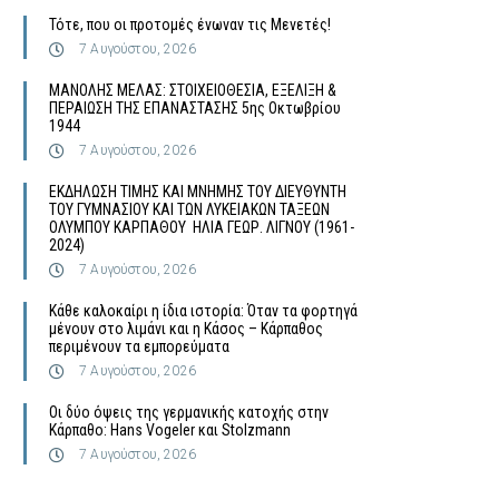
Τότε, που οι προτομές ένωναν τις Μενετές!
7 Αυγούστου, 2026
MΑΝΟΛΗΣ ΜΕΛΑΣ: ΣΤΟΙΧΕΙΟΘΕΣΙΑ, ΕΞΕΛΙΞΗ &
ΠΕΡΑΙΩΣΗ ΤΗΣ ΕΠΑΝΑΣΤΑΣΗΣ 5ης Οκτωβρίου
1944
7 Αυγούστου, 2026
ΕΚΔΗΛΩΣΗ ΤΙΜΗΣ ΚΑΙ ΜΝΗΜΗΣ ΤΟΥ ΔΙΕΥΘΥΝΤΗ
ΤΟΥ ΓΥΜΝΑΣΙΟΥ ΚΑΙ ΤΩΝ ΛΥΚΕΙΑΚΩΝ ΤΑΞΕΩΝ
ΟΛΥΜΠΟΥ ΚΑΡΠΑΘΟΥ ΗΛΙΑ ΓΕΩΡ. ΛΙΓΝΟΥ (1961-
2024)
7 Αυγούστου, 2026
Κάθε καλοκαίρι η ίδια ιστορία: Όταν τα φορτηγά
μένουν στο λιμάνι και η Κάσος – Κάρπαθος
περιμένουν τα εμπορεύματα
7 Αυγούστου, 2026
Οι δύο όψεις της γερμανικής κατοχής στην
Κάρπαθο: Hans Vogeler και Stolzmann
7 Αυγούστου, 2026