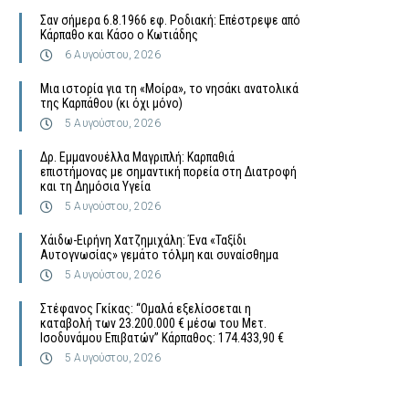
Σαν σήμερα 6.8.1966 εφ. Ροδιακή: Επέστρεψε από
Κάρπαθο και Κάσο ο Κωτιάδης
6 Αυγούστου, 2026
Μια ιστορία για τη «Μοίρα», το νησάκι ανατολικά
της Καρπάθου (κι όχι μόνο)
5 Αυγούστου, 2026
Δρ. Εμμανουέλλα Μαγριπλή: Καρπαθιά
επιστήμονας με σημαντική πορεία στη Διατροφή
και τη Δημόσια Υγεία
5 Αυγούστου, 2026
Χάιδω-Ειρήνη Χατζημιχάλη: Ένα «Ταξίδι
Αυτογνωσίας» γεμάτο τόλμη και συναίσθημα
5 Αυγούστου, 2026
Στέφανος Γκίκας: “Ομαλά εξελίσσεται η
καταβολή των 23.200.000 € μέσω του Μετ.
Ισοδυνάμου Επιβατών” Κάρπαθος: 174.433,90 €
5 Αυγούστου, 2026