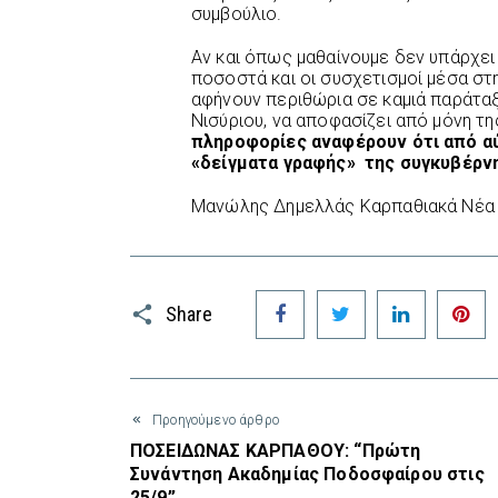
συμβούλιο.
Αν και όπως μαθαίνουμε δεν υπάρχε
ποσοστά και οι συσχετισμοί μέσα στ
αφήνουν περιθώρια σε καμιά παράταξη
Νισύριου, να αποφασίζει από μόνη τη
πληροφορίες αναφέρουν ότι από αύ
«δείγματα γραφής» της συγκυβέρν
Μανώλης Δημελλάς Καρπαθιακά Νέα
Facebook
Twitter
LinkedIn
P
Share
Προηγούμενο άρθρο
ΠΟΣΕΙΔΩΝΑΣ ΚΑΡΠΑΘΟΥ: “Πρώτη
Συνάντηση Ακαδημίας Ποδοσφαίρου στις
25/9”