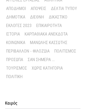
ΑΠΌΔΗΜΟΙ
ΑΠΌΨΕΙΣ
ΔΕΛΤΊΑ ΤΎΠΟΥ
ΔΗΜΟΤΙΚΆ
ΔΙΕΘΝΉ
ΔΙΚΑΣΤΙΚΌ
ΕΚΛΟΓΈΣ 2023
ΕΠΙΚΑΙΡΌΤΗΤΑ
ΙΣΤΟΡΊΑ
ΚΑΡΠΑΘΙΑΚΆ ΑΝΈΚΔΟΤΑ
ΚΟΙΝΩΝΙΚΆ
ΜΑΝΏΛΗΣ ΚΑΣΣΏΤΗΣ
ΠΕΡΙΒΆΛΛΟΝ - ΦΙΛΟΖΩΊΑ
ΠΟΛΙΤΙΣΜΌΣ
ΠΡΌΣΩΠΑ
ΣΑΝ ΣΉΜΕΡΑ ...
ΤΟΥΡΙΣΜΌΣ
ΧΩΡΊΣ ΚΑΤΗΓΟΡΊΑ
ΠΟΛΙΤΙΚΉ
Καιρός