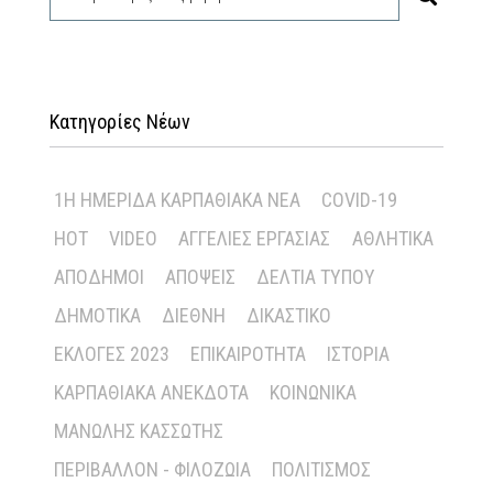
Κατηγορίες Νέων
1Η ΗΜΕΡΊΔΑ ΚΑΡΠΑΘΙΑΚΆ ΝΈΑ
COVID-19
HOT
VIDEO
ΑΓΓΕΛΊΕΣ ΕΡΓΑΣΊΑΣ
ΑΘΛΗΤΙΚΆ
ΑΠΌΔΗΜΟΙ
ΑΠΌΨΕΙΣ
ΔΕΛΤΊΑ ΤΎΠΟΥ
ΔΗΜΟΤΙΚΆ
ΔΙΕΘΝΉ
ΔΙΚΑΣΤΙΚΌ
ΕΚΛΟΓΈΣ 2023
ΕΠΙΚΑΙΡΌΤΗΤΑ
ΙΣΤΟΡΊΑ
ΚΑΡΠΑΘΙΑΚΆ ΑΝΈΚΔΟΤΑ
ΚΟΙΝΩΝΙΚΆ
ΜΑΝΏΛΗΣ ΚΑΣΣΏΤΗΣ
ΠΕΡΙΒΆΛΛΟΝ - ΦΙΛΟΖΩΊΑ
ΠΟΛΙΤΙΣΜΌΣ