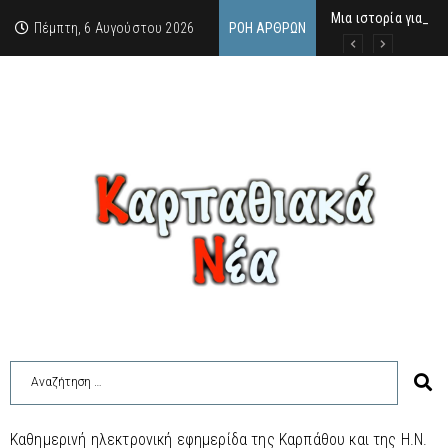
Μια ιστορία για τη 
Δρ. Εμμανουέλλα Μα
Χάιδω-Ειρήνη Χατζη
Πέμπτη, 6 Αυγούστου 2026
ΡΟΉ ΆΡΘΡΩΝ
Καθημερινή ηλεκτρονική εφημερίδα της Καρπάθου και της Η.Ν.