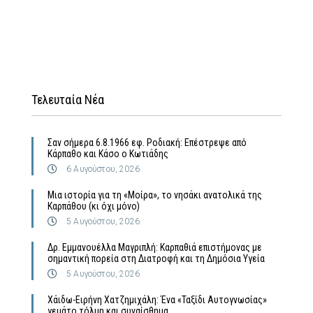
Τελευταία Νέα
Σαν σήμερα 6.8.1966 εφ. Ροδιακή: Επέστρεψε από
Κάρπαθο και Κάσο ο Κωτιάδης
6 Αυγούστου, 2026
Μια ιστορία για τη «Μοίρα», το νησάκι ανατολικά της
Καρπάθου (κι όχι μόνο)
5 Αυγούστου, 2026
Δρ. Εμμανουέλλα Μαγριπλή: Καρπαθιά επιστήμονας με
σημαντική πορεία στη Διατροφή και τη Δημόσια Υγεία
5 Αυγούστου, 2026
Χάιδω-Ειρήνη Χατζημιχάλη: Ένα «Ταξίδι Αυτογνωσίας»
γεμάτο τόλμη και συναίσθημα