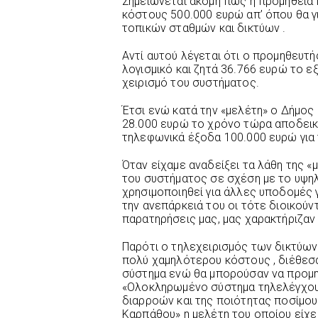
Σημειώνεται ακόμη πως η προμήθεια 
κόστους 500.000 ευρώ απ’ όπου θα γ
τοπικών σταθμών και δικτύων .
Αντί αυτού λέγεται ότι ο προμηθευτή
λογισμικό και ζητά 36.766 ευρώ το εξ
χειρισμό του συστήματος.
Έτσι ενώ κατά την «μελέτη» ο Δήμος
28.000 ευρώ το χρόνο τώρα αποδεικν
τηλεφωνικά έξοδα 100.000 ευρώ για 
Όταν είχαμε αναδείξει τα λάθη της «μ
του συστήματος σε σχέση με το υψηλό 
χρησιμοποιηθεί για άλλες υποδομές γ
την ανεπάρκειά του οι τότε διοικούν
παρατηρήσεις μας, μας χαρακτήριζαν
Παρότι ο τηλεχειρισμός των δικτύων
πολύ χαμηλότερου κόστους , διέθεσα
σύστημα ενώ θα μπορούσαν να προμη
«Ολοκληρωμένο σύστημα τηλελέγχου 
διαρροών και της ποιότητας ποσίμου
Καρπάθου» η μελέτη του οποίου είχε