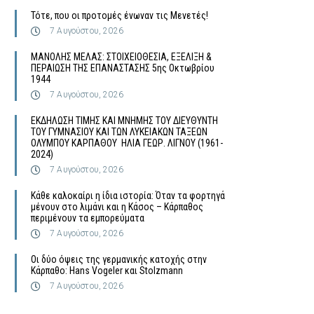
Τότε, που οι προτομές ένωναν τις Μενετές!
7 Αυγούστου, 2026
MΑΝΟΛΗΣ ΜΕΛΑΣ: ΣΤΟΙΧΕΙΟΘΕΣΙΑ, ΕΞΕΛΙΞΗ &
ΠΕΡΑΙΩΣΗ ΤΗΣ ΕΠΑΝΑΣΤΑΣΗΣ 5ης Οκτωβρίου
1944
7 Αυγούστου, 2026
ΕΚΔΗΛΩΣΗ ΤΙΜΗΣ ΚΑΙ ΜΝΗΜΗΣ ΤΟΥ ΔΙΕΥΘΥΝΤΗ
ΤΟΥ ΓΥΜΝΑΣΙΟΥ ΚΑΙ ΤΩΝ ΛΥΚΕΙΑΚΩΝ ΤΑΞΕΩΝ
ΟΛΥΜΠΟΥ ΚΑΡΠΑΘΟΥ ΗΛΙΑ ΓΕΩΡ. ΛΙΓΝΟΥ (1961-
2024)
7 Αυγούστου, 2026
Κάθε καλοκαίρι η ίδια ιστορία: Όταν τα φορτηγά
μένουν στο λιμάνι και η Κάσος – Κάρπαθος
περιμένουν τα εμπορεύματα
7 Αυγούστου, 2026
Οι δύο όψεις της γερμανικής κατοχής στην
Κάρπαθο: Hans Vogeler και Stolzmann
7 Αυγούστου, 2026