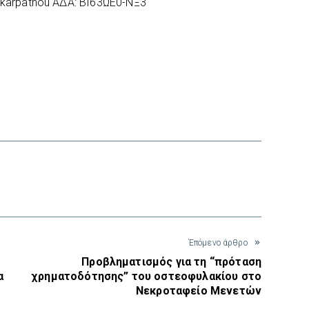
mos_karpathou ΑΔΑ: ΒΙ63ΩΕ0-ΝΞ3
interest
Έπόμενο άρθρο
Προβληματισμός για τη “πρόταση
α
χρηματοδότησης” του οστεοφυλακίου στο
Νεκροταφείο Μενετών