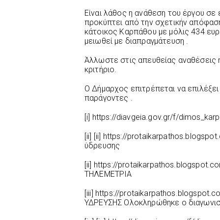
Είναι λάθος η ανάθεση του έργου σ
προκύπτει από την σχετικήν απόφασ
κάτοικος Καρπάθου με μόλις 434 ευ
μειωθεί με διαπραγμάτευση .
Άλλωστε στις απευθείας αναθέσεις η
κριτήριο.
Ο Δήμαρχος επιτρέπεται να επιλέξει
παράγοντες .
[i] https://diavgeia.gov.gr/f/dimos_k
[ii] [ii] https://protaikarpathos.blog
ύδρευσης
[ii] https://protaikarpathos.blogspot
ΤΗΛΕΜΕΤΡΙΑ
[iii] https://protaikarpathos.blogsp
ΥΔΡΕΥΣΗΣ Ολοκληρώθηκε o διαγωνισ