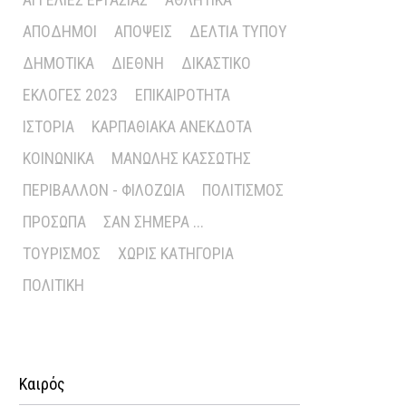
ΑΠΌΔΗΜΟΙ
ΑΠΌΨΕΙΣ
ΔΕΛΤΊΑ ΤΎΠΟΥ
ΔΗΜΟΤΙΚΆ
ΔΙΕΘΝΉ
ΔΙΚΑΣΤΙΚΌ
ΕΚΛΟΓΈΣ 2023
ΕΠΙΚΑΙΡΌΤΗΤΑ
ΙΣΤΟΡΊΑ
ΚΑΡΠΑΘΙΑΚΆ ΑΝΈΚΔΟΤΑ
ΚΟΙΝΩΝΙΚΆ
ΜΑΝΏΛΗΣ ΚΑΣΣΏΤΗΣ
ΠΕΡΙΒΆΛΛΟΝ - ΦΙΛΟΖΩΊΑ
ΠΟΛΙΤΙΣΜΌΣ
ΠΡΌΣΩΠΑ
ΣΑΝ ΣΉΜΕΡΑ ...
ΤΟΥΡΙΣΜΌΣ
ΧΩΡΊΣ ΚΑΤΗΓΟΡΊΑ
ΠΟΛΙΤΙΚΉ
Καιρός