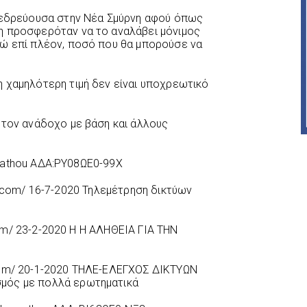
ε εδρεύουσα στην Νέα Σμύρνη αφού όπως
η προσφερόταν να το αναλάβει μόνιμος
ρώ επί πλέον, ποσό που θα μπορούσε να
 χαμηλότερη τιμή δεν είναι υποχρεωτικό
 τον ανάδοχο με βάση και άλλους
arpathou ΑΔΑ:ΡΥ08ΩΕ0-99Χ
spot.com/ 16-7-2020 Τηλεμέτρηση δικτύων
.com/ 23-2-2020 Η Η ΑΛΗΘΕΙΑ ΓΙΑ ΤΗΝ
ot.com/ 20-1-2020 ΤΗΛΕ-ΕΛΕΓΧΟΣ ΔΙΚΤΥΩΝ
μός με πολλά ερωτηματικά