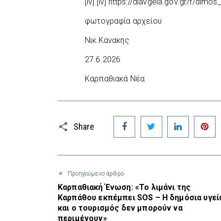
[iv] [iv] https://diavgeia.gov.gr/f/di
φωτογραφία αρχείου
Νικ.Κανακης
27.6.2026
Καρπαθιακά Νέα
Facebook
Twitter
LinkedIn
P
Share
Προηγούμενο άρθρο
Καρπαθιακή Ένωση: «Το λιμάνι της
Καρπάθου εκπέμπει SOS – Η δημόσια υγεί
και ο τουρισμός δεν μπορούν να
περιμένουν»