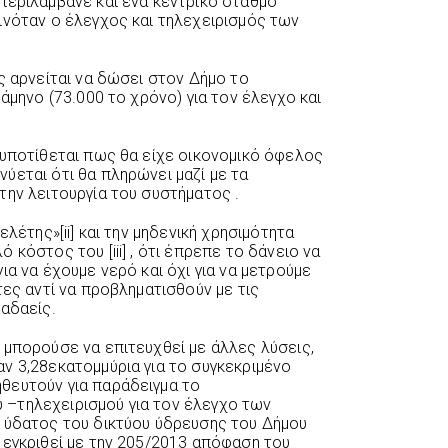
περιλάμβανε και ένα κεντρικό σταθμό
ινόταν ο έλεγχος και τηλεχειρισμός των
ς αρνείται να δώσει στον Δήμο το
άμηνο (73.000 το χρόνο) για τον έλεγχο και
 υποτίθεται πως θα είχε οικονομικό όφελος
ύεται ότι θα πληρώνει μαζί με τα
την λειτουργία του συστήματος .
ελέτης»[ii] και την μηδενική χρησιμότητα
κόστος του [iii] , ότι έπρεπε το δάνειο να
ια να έχουμε νερό και όχι για να μετρούμε
τες αντί να προβληματισθούν με τις
 αδαείς.
 μπορούσε να επιτευχθεί με άλλες λύσεις,
ν 3,28εκατομμύρια για το συγκεκριμένο
θευτούν για παράδειγμα το
–τηλεχειρισμού για τον έλεγχο των
 ύδατος του δικτύου ύδρευσης του Δήμου
 εγκριθεί με την 205/2013 απόφαση του