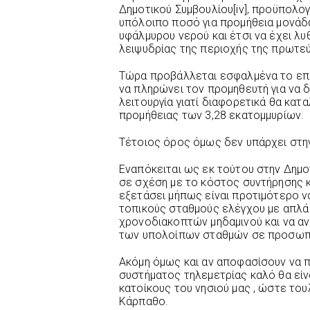
Δημοτικού Συμβουλίου[iv], προϋπολογ
υπόλοιπο ποσό για προμήθεια μονά
υφάλμυρου νερού και έτσι να έχει λυ
λειψυδρίας της περιοχής της πρωτε
Τώρα προβάλλεται εσφαλμένα το επι
να πληρώνει τον προμηθευτή για να 
λειτουργία γιατί διαφορετικά θα κατ
προμήθειας των 3,28 εκατομμυρίων.
Τέτοιος όρος όμως δεν υπάρχει στ
Εναπόκειται ως εκ τούτου στην Δημο
σε σχέση με το κόστος συντήρησης κ
εξετάσει μήπως είναι προτιμότερο ν
τοπικούς σταθμούς ελέγχου με απλά
χρονοδιακοπτών μηδαμινού και να α
των υπολοίπων σταθμών σε προσωπι
Ακόμη όμως και αν αποφασίσουν να π
συστήματος τηλεμετρίας καλό θα είνα
κατοίκους του νησιού μας , ώστε του
Κάρπαθο.