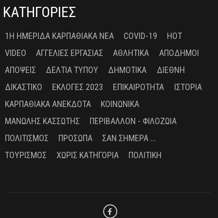
ΚΑΤΗΓΟΡΙΕΣ
1Η ΗΜΕΡΊΔΑ ΚΑΡΠΑΘΙΑΚΆ ΝΈΑ
COVID-19
HOT
VIDEO
ΑΓΓΕΛΊΕΣ ΕΡΓΑΣΊΑΣ
ΑΘΛΗΤΙΚΆ
ΑΠΌΔΗΜΟΙ
ΑΠΌΨΕΙΣ
ΔΕΛΤΊΑ ΤΎΠΟΥ
ΔΗΜΟΤΙΚΆ
ΔΙΕΘΝΉ
ΔΙΚΑΣΤΙΚΌ
ΕΚΛΟΓΈΣ 2023
ΕΠΙΚΑΙΡΌΤΗΤΑ
ΙΣΤΟΡΊΑ
ΚΑΡΠΑΘΙΑΚΆ ΑΝΈΚΔΟΤΑ
ΚΟΙΝΩΝΙΚΆ
ΜΑΝΏΛΗΣ ΚΑΣΣΏΤΗΣ
ΠΕΡΙΒΆΛΛΟΝ - ΦΙΛΟΖΩΊΑ
ΠΟΛΙΤΙΣΜΌΣ
ΠΡΌΣΩΠΑ
ΣΑΝ ΣΉΜΕΡΑ ...
ΤΟΥΡΙΣΜΌΣ
ΧΩΡΊΣ ΚΑΤΗΓΟΡΊΑ
ΠΟΛΙΤΙΚΉ