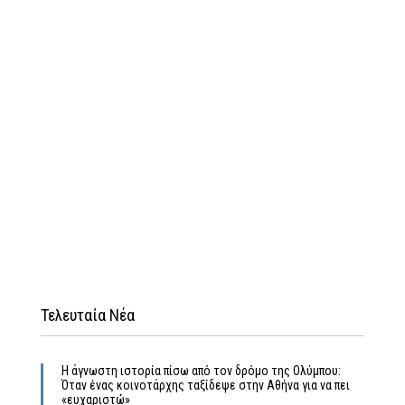
Τελευταία Νέα
Η άγνωστη ιστορία πίσω από τον δρόμο της Ολύμπου:
Όταν ένας κοινοτάρχης ταξίδεψε στην Αθήνα για να πει
«ευχαριστώ»