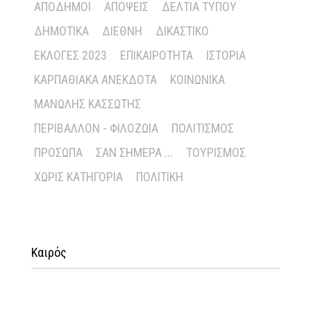
ΑΠΌΔΗΜΟΙ
ΑΠΌΨΕΙΣ
ΔΕΛΤΊΑ ΤΎΠΟΥ
ΔΗΜΟΤΙΚΆ
ΔΙΕΘΝΉ
ΔΙΚΑΣΤΙΚΌ
ΕΚΛΟΓΈΣ 2023
ΕΠΙΚΑΙΡΌΤΗΤΑ
ΙΣΤΟΡΊΑ
ΚΑΡΠΑΘΙΑΚΆ ΑΝΈΚΔΟΤΑ
ΚΟΙΝΩΝΙΚΆ
ΜΑΝΏΛΗΣ ΚΑΣΣΏΤΗΣ
ΠΕΡΙΒΆΛΛΟΝ - ΦΙΛΟΖΩΊΑ
ΠΟΛΙΤΙΣΜΌΣ
ΠΡΌΣΩΠΑ
ΣΑΝ ΣΉΜΕΡΑ ...
ΤΟΥΡΙΣΜΌΣ
ΧΩΡΊΣ ΚΑΤΗΓΟΡΊΑ
ΠΟΛΙΤΙΚΉ
Καιρός