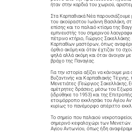
ήταν στην καρδιά του χωριού, αριστ
Στα Καρπαθιακά Νέα παρουσιάζουμε 
του ακούραστου Ιωάννη Βασιλάκη, στ
επίσης και το παλαιό κτίσμα της Βαγ
εμπνευστής του σημερινού λαογραφι
πέτρινο κτήριο, Γιώργος Σακελλάκης
Καρπαθίων μαστόρων, όπως αναφέρει
όρθιο ακόμη και όταν έχτιζαν το σχ
ψηλά αλλά ακόμη και όταν άνοιγαν με
βράχο της Παναγίας.
Για την ιστορία αξίζει να κάνουμε μ
Βυζαντινής και Καρπαθιακής Τέχνης, 
Μενετιάτες (Γεώργιος Σακελλάκης, Ε
αμέτρητες δράσεις, μέσω του Εξωρα
(ιδρύθηκε το 1953) και της Επιτροπή
ετοιμόρροπο εκκλησάκι του Αγίου Αντ
κυρίως το πανέμορφο απέριττο εκκλη
Το σημείο που παλαιού νεκροταφείου 
σημερινό κεφαλοχώρι των Μενετών. Ε
Αγίου Αντωνίου, όπως ήδη αναφέραμε,