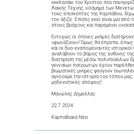
εκκλησάκι του Χριστού που πανηγυρί
Λαικής Τέχνης, κόσμημα των Μενετών,
τους επισκέπτες της Καρπάθου, δίχω
του άξιζε. Επίσης εκεί είναι μια από
στους βράχους και παραμένει ουσιασ
Ευτυχώς οι όποιες μνήμες διατηρούν
«φωνάζουν»! Όμως θα έπρεπε, όπως 
και οι δυο εναπομείναντες ιστορικοί
αναλάβουν το βάρος της ευθύνης της
διατήρηση της μέσω πολυποίκιλων 
γενναίων πατριωτών έχουν παρέλθει 
βιωματικές μνήμες φεύγουν σιωπηλές
αγνοούμε την ιστορία του τόπου μα
μηδενιστικές απόψεις!
Μανώλης Δημελλάς
22.7.2024
Καρπαθιακά Νέα