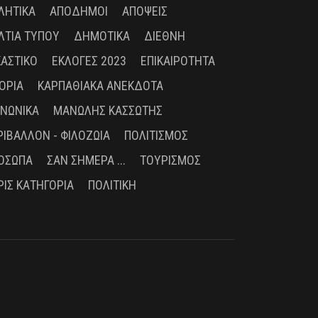
ΛΗΤΙΚΆ
ΑΠΌΔΗΜΟΙ
ΑΠΌΨΕΙΣ
ΛΤΊΑ ΤΎΠΟΥ
ΔΗΜΟΤΙΚΆ
ΔΙΕΘΝΉ
ΚΑΣΤΙΚΌ
ΕΚΛΟΓΈΣ 2023
ΕΠΙΚΑΙΡΌΤΗΤΑ
ΤΟΡΊΑ
ΚΑΡΠΑΘΙΑΚΆ ΑΝΈΚΔΟΤΑ
ΙΝΩΝΙΚΆ
ΜΑΝΏΛΗΣ ΚΑΣΣΏΤΗΣ
ΡΙΒΆΛΛΟΝ - ΦΙΛΟΖΩΊΑ
ΠΟΛΙΤΙΣΜΌΣ
ΌΣΩΠΑ
ΣΑΝ ΣΉΜΕΡΑ ...
ΤΟΥΡΙΣΜΌΣ
ΡΊΣ ΚΑΤΗΓΟΡΊΑ
ΠΟΛΙΤΙΚΉ