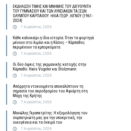
ΕΚΔΗΛΩΣΗ ΤΙΜΗΣ ΚΑΙ ΜΝΗΜΗΣ ΤΟΥ ΔΙΕΥΘΥΝΤΗ
ΤΟΥ ΓΥΜΝΑΣΙΟΥ ΚΑΙ ΤΩΝ ΛΥΚΕΙΑΚΩΝ ΤΑΞΕΩΝ
ΟΛΥΜΠΟΥ ΚΑΡΠΑΘΟΥ ΗΛΙΑ ΓΕΩΡ. ΛΙΓΝΟΥ (1961-
2024)
7 Αυγούστου, 2026
Κάθε καλοκαίρι η ίδια ιστορία: Όταν τα φορτηγά
μένουν στο λιμάνι και η Κάσος – Κάρπαθος
περιμένουν τα εμπορεύματα
7 Αυγούστου, 2026
Οι δύο όψεις της γερμανικής κατοχής στην
Κάρπαθο: Hans Vogeler και Stolzmann
7 Αυγούστου, 2026
Απόρρητα ντοκουμέντα αποκαλύπτουν τη
σημασία του αεροδρομίου του Αφιάρτη στη
Μάχη της Κρήτης
7 Αυγούστου, 2026
Μανώλης Γεραπετρίτης: Η εξομολόγηση του
συμπατριώτη μας για την υποκριτική, την
οικογένεια και τα όνειρά του
7 Αυγούστου, 2026