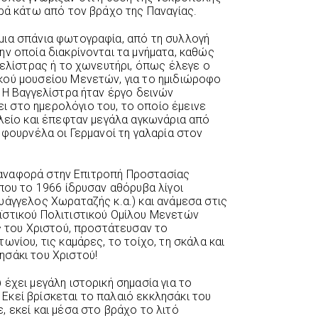
ερά κάτω από τον βράχο της Παναγίας.
μια σπάνια φωτογραφία, από τη συλλογή
ην οποία διακρίνονται τα μνήματα, καθώς
γελίστρας ή το χωνευτήρι, όπως έλεγε ο
κού μουσείου Μενετών, για το ημιδιώροφο
. Η Βαγγελίστρα ήταν έργο δεινών
 στο ημερολόγιο του, το οποίο έμεινε
ολείο και έπεφταν μεγάλα αγκωνάρια από
 φουρνέλα οι Γερμανοί τη γαλαρία στον
ια αναφορά στην Επιτροπή Προστασίας
που το 1966 ίδρυσαν αθόρυβα λίγοι
υάγγελος Χωραταζής κ.α.) και ανάμεσα στις
ϊστικού Πολιτιστικού Ομίλου Μενετών
ς του Χριστού, προστάτευσαν το
ωνίου, τις καμάρες, το τοίχο, τη σκάλα και
σάκι του Χριστού!
έχει μεγάλη ιστορική σημασία για το
κεί βρίσκεται το παλαιό εκκλησάκι του
 εκεί και μέσα στο βράχο το λιτό