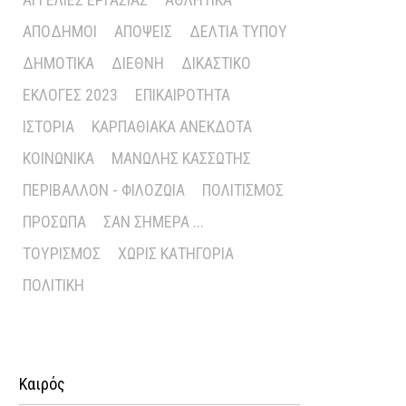
ΑΠΌΔΗΜΟΙ
ΑΠΌΨΕΙΣ
ΔΕΛΤΊΑ ΤΎΠΟΥ
ΔΗΜΟΤΙΚΆ
ΔΙΕΘΝΉ
ΔΙΚΑΣΤΙΚΌ
ΕΚΛΟΓΈΣ 2023
ΕΠΙΚΑΙΡΌΤΗΤΑ
ΙΣΤΟΡΊΑ
ΚΑΡΠΑΘΙΑΚΆ ΑΝΈΚΔΟΤΑ
ΚΟΙΝΩΝΙΚΆ
ΜΑΝΏΛΗΣ ΚΑΣΣΏΤΗΣ
ΠΕΡΙΒΆΛΛΟΝ - ΦΙΛΟΖΩΊΑ
ΠΟΛΙΤΙΣΜΌΣ
ΠΡΌΣΩΠΑ
ΣΑΝ ΣΉΜΕΡΑ ...
ΤΟΥΡΙΣΜΌΣ
ΧΩΡΊΣ ΚΑΤΗΓΟΡΊΑ
ΠΟΛΙΤΙΚΉ
Καιρός