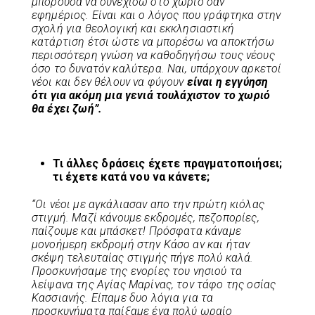
μπορούσα να συνεχίσω στο χωριό σαν
εφημέριος. Είναι και ο λόγος που γράφτηκα στην
σχολή για θεολογική και εκκλησιαστική
κατάρτιση έτσι ώστε να μπορέσω να αποκτήσω
περισσότερη γνώση να καθοδηγήσω τους νέους
όσο το δυνατόν καλύτερα. Ναι, υπάρχουν αρκετοί
νέοι και δεν θέλουν να φύγουν
είναι η εγγύηση
ότι για ακόμη μια γενιά τουλάχιστον το χωριό
θα έχει ζωή”.
Τι άλλες δράσεις έχετε πραγματοποιήσει;
τι έχετε κατά νου να κάνετε;
“Οι νέοι με αγκάλιασαν απο την πρώτη κιόλας
στιγμή. Μαζί κάνουμε εκδρομές, πεζοπορίες,
παίζουμε και μπάσκετ! Πρόσφατα κάναμε
μονοήμερη εκδρομή στην Κάσο αν και ήταν
σκέψη τελευταίας στιγμής πήγε πολύ καλά.
Προσκυνήσαμε της ενορίες του νησιού τα
λείψανα της Αγίας Μαρίνας, τον τάφο της οσίας
Κασσιανής. Είπαμε δυο λόγια για τα
προσκυνήματα παίξαμε ένα πολύ ωραίο