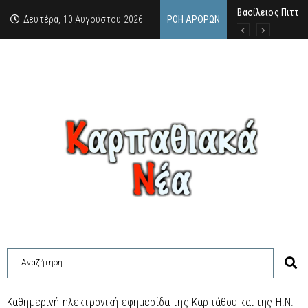
Σαν σήμερ
Μανόλης Μελάς: “
Δευτέρα, 10 Αυγούστου 2026
ΡΟΉ ΆΡΘΡΩΝ
Καθημερινή ηλεκτρονική εφημερίδα της Καρπάθου και της Η.Ν.