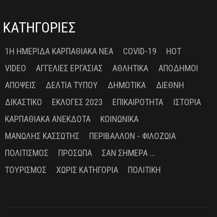
ΚΑΤΗΓΟΡΙΕΣ
1Η ΗΜΕΡΊΔΑ ΚΑΡΠΑΘΙΑΚΆ ΝΈΑ
COVID-19
HOT
VIDEO
ΑΓΓΕΛΊΕΣ ΕΡΓΑΣΊΑΣ
ΑΘΛΗΤΙΚΆ
ΑΠΌΔΗΜΟΙ
ΑΠΌΨΕΙΣ
ΔΕΛΤΊΑ ΤΎΠΟΥ
ΔΗΜΟΤΙΚΆ
ΔΙΕΘΝΉ
ΔΙΚΑΣΤΙΚΌ
ΕΚΛΟΓΈΣ 2023
ΕΠΙΚΑΙΡΌΤΗΤΑ
ΙΣΤΟΡΊΑ
ΚΑΡΠΑΘΙΑΚΆ ΑΝΈΚΔΟΤΑ
ΚΟΙΝΩΝΙΚΆ
ΜΑΝΏΛΗΣ ΚΑΣΣΏΤΗΣ
ΠΕΡΙΒΆΛΛΟΝ - ΦΙΛΟΖΩΊΑ
ΠΟΛΙΤΙΣΜΌΣ
ΠΡΌΣΩΠΑ
ΣΑΝ ΣΉΜΕΡΑ ...
ΤΟΥΡΙΣΜΌΣ
ΧΩΡΊΣ ΚΑΤΗΓΟΡΊΑ
ΠΟΛΙΤΙΚΉ