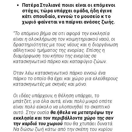
Πατέρα Στυλιανέ ποιοι είναι οι επόμενοι
στόχοι; τώρα υπάρχει ομάδα, ήδη έγινε
κάτι σπουδαίο, εννοώ το μουσείο κ το
χωριό φαίνεται να παίρνει ανάσες ζωής.
“Το επόμενο βήμα σε οτι αφορά την εκκλησία
είναι η ολοκλήρωση τον κοιμητηριακού ναού, οι
δραστηριότητες με τους νέους και η διοργάνωση
αθλητικού τμήματος της ενορίας. Επίσης η
διαμόρφωση του κήπου της ενορίας σε
κατασκηνωτικό πάρκο και καταφύγιο ζώων.
Όταν λέω κατασκηνωτικό πάρκο εννοώ ένα
πάρκο το οποίο θα έχει και χώρο για ελεύθερους
κατασκηνωτές με σκηνές και μόνο.
Οι ιδέες υπάρχουν, η θέληση υπάρχει, το
μπάτζετ, για όλα αυτά, είναι πολύ μικρό οπότε
είναι πολύ εύκολο να υλοποιηθεί το σκεπτικό
αυτό. Στην ουσία
θα ήθελα να μετατρέψω την
εκκλησία και τον περιβάλλοντα χώρο της σαν
την καρδιά του χωριού
που θα χτυπάει δυνατά.
Να δώσω ζωή κάτω από την σκέπη του κυρίου