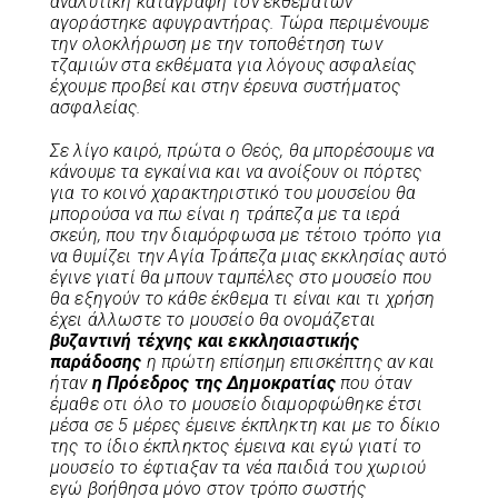
αναλυτική καταγραφή τον εκθεμάτων
αγοράστηκε αφυγραντήρας. Τώρα περιμένουμε
την ολοκλήρωση με την τοποθέτηση των
τζαμιών στα εκθέματα για λόγους ασφαλείας
έχουμε προβεί και στην έρευνα συστήματος
ασφαλείας.
Σε λίγο καιρό, πρώτα ο Θεός, θα μπορέσουμε να
κάνουμε τα εγκαίνια και να ανοίξουν οι πόρτες
για το κοινό χαρακτηριστικό του μουσείου θα
μπορούσα να πω είναι η τράπεζα με τα ιερά
σκεύη, που την διαμόρφωσα με τέτοιο τρόπο για
να θυμίζει την Αγία Τράπεζα μιας εκκλησίας αυτό
έγινε γιατί θα μπουν ταμπέλες στο μουσείο που
θα εξηγούν το κάθε έκθεμα τι είναι και τι χρήση
έχει άλλωστε το μουσείο θα ονομάζεται
βυζαντινή τέχνης και εκκλησιαστικής
παράδοσης
η πρώτη επίσημη επισκέπτης αν και
ήταν
η Πρόεδρος της Δημοκρατίας
που όταν
έμαθε οτι όλο το μουσείο διαμορφώθηκε έτσι
μέσα σε 5 μέρες έμεινε έκπληκτη και με το δίκιο
της το ίδιο έκπληκτος έμεινα και εγώ γιατί το
μουσείο το έφτιαξαν τα νέα παιδιά του χωριού
εγώ βοήθησα μόνο στον τρόπο σωστής