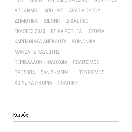
HOT
VIDEO
ΑΓΓΕΛΊΕΣ ΕΡΓΑΣΊΑΣ
ΑΘΛΗΤΙΚΆ
ΑΠΌΔΗΜΟΙ
ΑΠΌΨΕΙΣ
ΔΕΛΤΊΑ ΤΎΠΟΥ
ΔΗΜΟΤΙΚΆ
ΔΙΕΘΝΉ
ΔΙΚΑΣΤΙΚΌ
ΕΚΛΟΓΈΣ 2023
ΕΠΙΚΑΙΡΌΤΗΤΑ
ΙΣΤΟΡΊΑ
ΚΑΡΠΑΘΙΑΚΆ ΑΝΈΚΔΟΤΑ
ΚΟΙΝΩΝΙΚΆ
ΜΑΝΏΛΗΣ ΚΑΣΣΏΤΗΣ
ΠΕΡΙΒΆΛΛΟΝ - ΦΙΛΟΖΩΊΑ
ΠΟΛΙΤΙΣΜΌΣ
ΠΡΌΣΩΠΑ
ΣΑΝ ΣΉΜΕΡΑ ...
ΤΟΥΡΙΣΜΌΣ
ΧΩΡΊΣ ΚΑΤΗΓΟΡΊΑ
ΠΟΛΙΤΙΚΉ
Καιρός