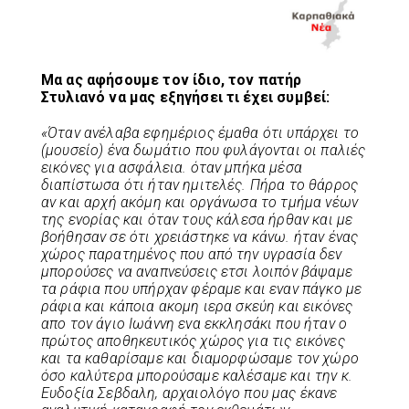
Μα ας αφήσουμε τον ίδιο, τον πατήρ
Στυλιανό να μας εξηγήσει τι έχει συμβεί:
«Όταν ανέλαβα εφημέριος έμαθα ότι υπάρχει το
(μουσείο) ένα δωμάτιο που φυλάγονται οι παλιές
εικόνες για ασφάλεια. όταν μπήκα μέσα
διαπίστωσα ότι ήταν ημιτελές. Πήρα το θάρρος
αν και αρχή ακόμη και οργάνωσα το τμήμα νέων
της ενορίας και όταν τους κάλεσα ήρθαν και με
βοήθησαν σε ότι χρειάστηκε να κάνω. ήταν ένας
χώρος παρατημένος που από την υγρασία δεν
μπορούσες να αναπνεύσεις ετσι λοιπόν βάψαμε
τα ράφια που υπήρχαν φέραμε και εναν πάγκο με
ράφια και κάποια ακομη ιερα σκεύη και εικόνες
απο τον άγιο Ιωάννη ενα εκκλησάκι που ήταν ο
πρώτος αποθηκευτικός χώρος για τις εικόνες
και τα καθαρίσαμε και διαμορφώσαμε τον χώρο
όσο καλύτερα μπορούσαμε καλέσαμε και την κ.
Ευδοξία Σεβδαλη, αρχαιολόγο που μας έκανε