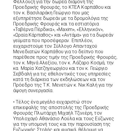
Φελλουζή για την δωρεά διαμονή της
Προεδρικής Φρουράς, το ΚΤΕΛ Καρπάθου και
τον κ. Βασιλαράκη Γεώργιο που μας
εξυπηρέτησε δωρεάν με τα δρομολόγια της
Προεδρικής Φρουράς και τα εστιατόρια
«Ταβέρνα Πέρδικα», «Maxim», «Ελληνικόν»,
«Ωραία Κάρπαθος» και «Αντάμα» για τα δωρεάν
γεύματα που προσέφεραν. Επιπλέον,
ευχαριστούμε τον Σύλλογο Απανταχού
Μενεδιατών Καρπάθου για το δείπνο που
παρέθεσε προς τιμήν της Προεδρικής Φρουράς,
τον κ. Μηνά Αλεξίου, τον κ. Λάζαρο Κοσμά, την
κα. Μαρία Χατζηγεωργίου και τον κ. Γεώργιο
Σεβδαλή για τις εθελοντικές τους υπηρεσίες
κατά τη διάρκεια των εκδηλώσεων και τον
Πρόεδρο της Τ.Κ. Μενετών κ. Νικ Καλή για την
άψογη συνεργασία.
• Τέλος ένα μεγάλο ευχαριστώ στον
επικεφαλής της αποστολής της Προεδρικής
Φρουράς Πλωτάρχη Μιχαήλ Τζινιέρη, τον
Υπολοχαγό Αθανάσιο Λούλα και τους Εύζωνες
για την υπομονή τους και την παρουσίαση της
Ευζωνικής Στολής και φυσικά, θέλουμε να