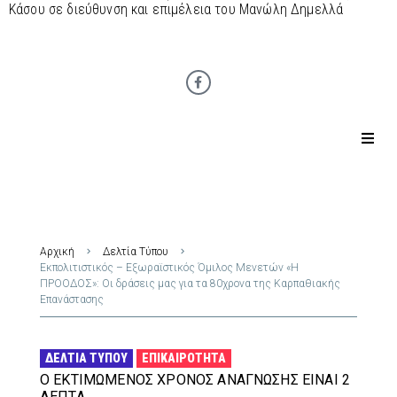
Κάσου σε διεύθυνση και επιμέλεια του Μανώλη Δημελλά
Αρχική
Δελτία Τύπου
Εκπολιτιστικός – Εξωραϊστικός Όμιλος Μενετών «Η
ΠΡΟΟΔΟΣ»: Οι δράσεις μας για τα 80χρονα της Καρπαθιακής
Επανάστασης
ΔΕΛΤΊΑ ΤΎΠΟΥ
ΕΠΙΚΑΙΡΌΤΗΤΑ
Ο ΕΚΤΙΜΏΜΕΝΟΣ ΧΡΌΝΟΣ ΑΝΆΓΝΩΣΗΣ ΕΊΝΑΙ 2
ΛΕΠΤΆ