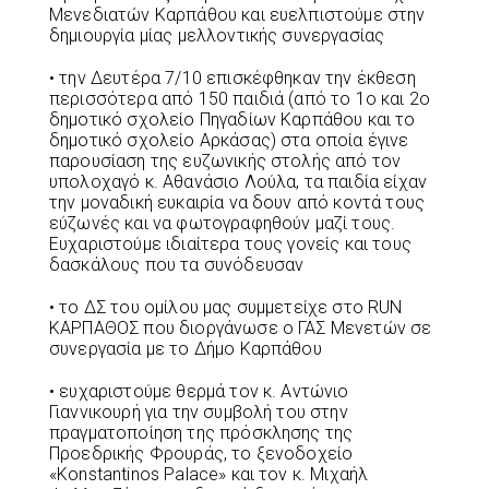
Μενεδιατών Καρπάθου και ευελπιστούμε στην
δημιουργία μίας μελλοντικής συνεργασίας
• την Δευτέρα 7/10 επισκέφθηκαν την έκθεση
περισσότερα από 150 παιδιά (από το 1ο και 2ο
δημοτικό σχολείο Πηγαδίων Καρπάθου και το
δημοτικό σχολείο Αρκάσας) στα οποία έγινε
παρουσίαση της ευζωνικής στολής από τον
υπολοχαγό κ. Αθανάσιο Λούλα, τα παιδία είχαν
την μοναδική ευκαιρία να δουν από κοντά τους
εύζωνές και να φωτογραφηθούν μαζί τους.
Eυχαριστούμε ιδιαίτερα τους γονείς και τους
δασκάλους που τα συνόδευσαν
• το ΔΣ του ομίλου μας συμμετείχε στο RUN
ΚΑΡΠΑΘΟΣ που διοργάνωσε ο ΓΑΣ Μενετών σε
συνεργασία με το Δήμο Καρπάθου
• ευχαριστούμε θερμά τον κ. Αντώνιο
Γιαννικουρή για την συμβολή του στην
πραγματοποίηση της πρόσκλησης της
Προεδρικής Φρουράς, το ξενοδοχείο
«Konstantinos Palace» και τον κ. Mιχαήλ