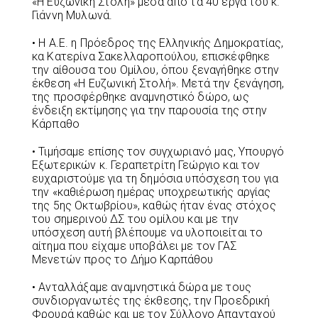
«Η Ευζωνική Στολή» μέσα από τα 40 έργα του κ.
Γιάννη Μυλωνά.
• H Α.Ε. η Πρόεδρος της Ελληνικής Δημοκρατίας,
κα Κατερίνα Σακελλαροπούλου, επισκέφθηκε
την αίθουσα του Ομίλου, όπου ξεναγήθηκε στην
έκθεση «Η Ευζωνική Στολή». Μετά την ξενάγηση,
της προσφέρθηκε αναμνηστικό δώρο, ως
ένδειξη εκτίμησης για την παρουσία της στην
Κάρπαθο
• Τιμήσαμε επίσης τον συγχωριανό μας, Υπουργό
Εξωτερικών κ. Γεραπετρίτη Γεώργιο και τον
ευχαριστούμε για τη δημόσια υπόσχεση του για
την «καθιέρωση ημέρας υποχρεωτικής αργίας
της 5ης Οκτωβρίου», καθώς ήταν ένας στόχος
του σημερινού ΔΣ του ομίλου και με την
υπόσχεση αυτή βλέπουμε να υλοποιείται το
αίτημα που είχαμε υποβάλει με τον ΓΑΣ
Μενετών προς το Δήμο Καρπάθου
• Ανταλλάξαμε αναμνηστικά δώρα με τους
συνδιοργανωτές της έκθεσης, την Προεδρική
Φρουρά καθώς και με τον Σύλλογο Απανταχού