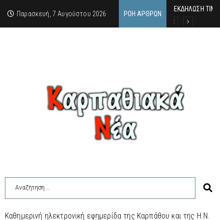
ΕΚΔΗΛΩΣΗ ΤΙΜΗ
Κάθε καλοκαίρι 
Οι δύο όψεις τ
Παρασκευή, 7 Αυγούστου 2026
ΡΟΉ ΆΡΘΡΩΝ
Καθημερινή ηλεκτρονική εφημερίδα της Καρπάθου και της Η.Ν.