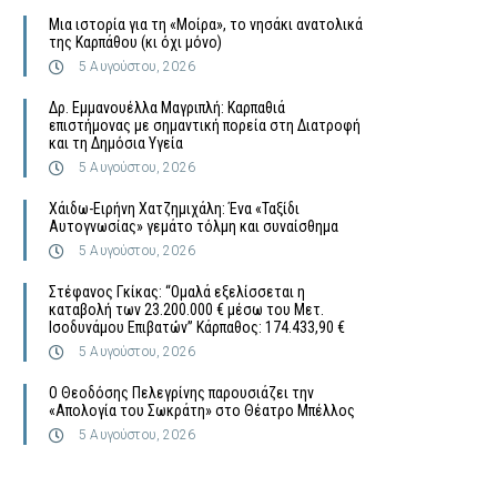
Μια ιστορία για τη «Μοίρα», το νησάκι ανατολικά
της Καρπάθου (κι όχι μόνο)
5 Αυγούστου, 2026
Δρ. Εμμανουέλλα Μαγριπλή: Καρπαθιά
επιστήμονας με σημαντική πορεία στη Διατροφή
και τη Δημόσια Υγεία
5 Αυγούστου, 2026
Χάιδω-Ειρήνη Χατζημιχάλη: Ένα «Ταξίδι
Αυτογνωσίας» γεμάτο τόλμη και συναίσθημα
5 Αυγούστου, 2026
Στέφανος Γκίκας: “Ομαλά εξελίσσεται η
καταβολή των 23.200.000 € μέσω του Μετ.
Ισοδυνάμου Επιβατών” Κάρπαθος: 174.433,90 €
5 Αυγούστου, 2026
Ο Θεοδόσης Πελεγρίνης παρουσιάζει την
«Απολογία του Σωκράτη» στο Θέατρο Μπέλλος
5 Αυγούστου, 2026