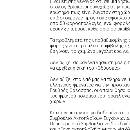
Είναι επίσης γεγονός ότι σε μια νησ
στόλος βρίσκεται συνεχώς στην πρώ
ερώτημα, πως είναι δυνατόν στη χώρ
επιδοτούμενες προς τους εφοπλιστέ
από 50 φοροαπαλλαγές, ενώ φορολογο
έχουν ξεπεράσει κάθε όριο σε ακρίβε
Τα προβλήματα της υποβαθμισμένης 
φορές γίνεται με πλοία αμφίβολης αξι
θα γίνουν το χειμώνα μεγαλύτερα για
Δεν αξίζει σε κανένα νησιώτη μόλις 
να αρχίζει η δική του «Οδύσσεια».
Δεν αξίζει στο λαό μας να πληρώνει
ελληνικές φρεγάτες για την προστα
Ερυθράς Θάλασσας, οι οποίοι θησαυρ
του φρικτού πολέμου του Ισραήλ εναν
χωρών.
Κατόπιν αυτών και με δεδομένο ότι 
Συμβούλιο Ακτοπλοϊκών Συγκοινωνιών,
Περιφερειακό Συμβούλιο να διεκδικήσε
και φθηνή ακτοπλοϊκή συγκοινωνία ό