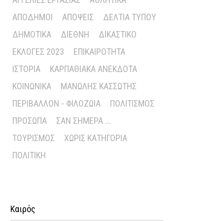
ΑΠΌΔΗΜΟΙ
ΑΠΌΨΕΙΣ
ΔΕΛΤΊΑ ΤΎΠΟΥ
ΔΗΜΟΤΙΚΆ
ΔΙΕΘΝΉ
ΔΙΚΑΣΤΙΚΌ
ΕΚΛΟΓΈΣ 2023
ΕΠΙΚΑΙΡΌΤΗΤΑ
ΙΣΤΟΡΊΑ
ΚΑΡΠΑΘΙΑΚΆ ΑΝΈΚΔΟΤΑ
ΚΟΙΝΩΝΙΚΆ
ΜΑΝΏΛΗΣ ΚΑΣΣΏΤΗΣ
ΠΕΡΙΒΆΛΛΟΝ - ΦΙΛΟΖΩΊΑ
ΠΟΛΙΤΙΣΜΌΣ
ΠΡΌΣΩΠΑ
ΣΑΝ ΣΉΜΕΡΑ ...
ΤΟΥΡΙΣΜΌΣ
ΧΩΡΊΣ ΚΑΤΗΓΟΡΊΑ
ΠΟΛΙΤΙΚΉ
Καιρός