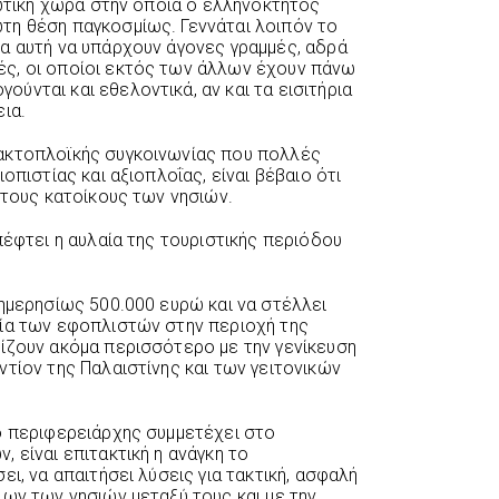
ιωτική χώρα στην οποία ο ελληνόκτητος
τη θέση παγκοσμίως. Γεννάται λοιπόν το
α αυτή να υπάρχουν άγονες γραμμές, αδρά
ς, οι οποίοι εκτός των άλλων έχουν πάνω
ύνται και εθελοντικά, αν και τα εισιτήρια
ια.
ακτοπλοϊκής συγκοινωνίας που πολλές
οπιστίας και αξιοπλοΐας, είναι βέβαιο ότι
 τους κατοίκους των νησιών.
πέφτει η αυλαία της τουριστικής περιόδου
 ημερησίως 500.000 ευρώ και να στέλλει
σία των εφοπλιστών στην περιοχή της
ίζουν ακόμα περισσότερο με την γενίκευση
τίον της Παλαιστίνης και των γειτονικών
ο περιφερειάρχης συμμετέχει στο
 είναι επιτακτική η ανάγκη το
ι, να απαιτήσει λύσεις για τακτική, ασφαλή
λων των νησιών μεταξύ τους και με την