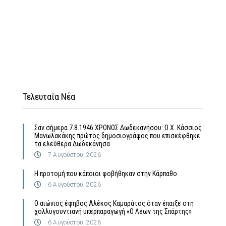
Τελευταία Νέα
Σαν σήμερα 7.8.1946 ΧΡΟΝΟΣ Δωδεκανήσου: Ο Χ. Κάσσιος
Μανωλακάκης πρώτος δημοσιογράφος που επισκέφθηκε
τα ελεύθερα Δωδεκάνησα
7 Αυγούστου, 2026
Η προτομή που κάποιοι φοβήθηκαν στην Κάρπαθο
6 Αυγούστου, 2026
Ο αιώνιος έφηβος Αλέκος Καμαράτος όταν έπαιξε στη
χολλυγουντιανή υπερπαραγωγή «Ο Λέων της Σπάρτης»
6 Αυγούστου, 2026