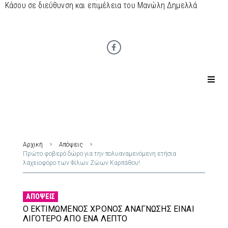
Κάσου σε διεύθυνση και επιμέλεια του Μανώλη Δημελλά
Αρχική
Απόψεις
Πρώτο φοβερό δώρο για την πολυαναμενόμενη ετήσια
λαχειοφόρο των Φίλων Ζώων Καρπάθου!
ΑΠΌΨΕΙΣ
Ο ΕΚΤΙΜΏΜΕΝΟΣ ΧΡΌΝΟΣ ΑΝΆΓΝΩΣΗΣ ΕΊΝΑΙ
ΛΙΓΌΤΕΡΟ ΑΠΌ ΈΝΑ ΛΕΠΤΌ