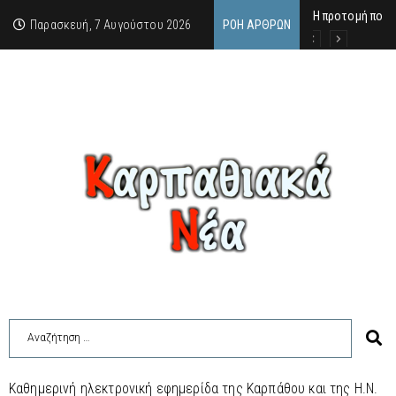
Η προτομή που 
Ο αιώνιος έφηβ
Δικαστική απόφ
Παρασκευή, 7 Αυγούστου 2026
ΡΟΉ ΆΡΘΡΩΝ
Καθημερινή ηλεκτρονική εφημερίδα της Καρπάθου και της Η.Ν.