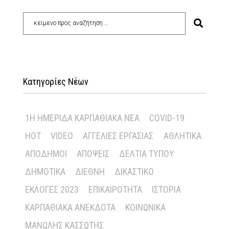
Κατηγορίες Νέων
1Η ΗΜΕΡΊΔΑ ΚΑΡΠΑΘΙΑΚΆ ΝΈΑ
COVID-19
HOT
VIDEO
ΑΓΓΕΛΊΕΣ ΕΡΓΑΣΊΑΣ
ΑΘΛΗΤΙΚΆ
ΑΠΌΔΗΜΟΙ
ΑΠΌΨΕΙΣ
ΔΕΛΤΊΑ ΤΎΠΟΥ
ΔΗΜΟΤΙΚΆ
ΔΙΕΘΝΉ
ΔΙΚΑΣΤΙΚΌ
ΕΚΛΟΓΈΣ 2023
ΕΠΙΚΑΙΡΌΤΗΤΑ
ΙΣΤΟΡΊΑ
ΚΑΡΠΑΘΙΑΚΆ ΑΝΈΚΔΟΤΑ
ΚΟΙΝΩΝΙΚΆ
ΜΑΝΏΛΗΣ ΚΑΣΣΏΤΗΣ