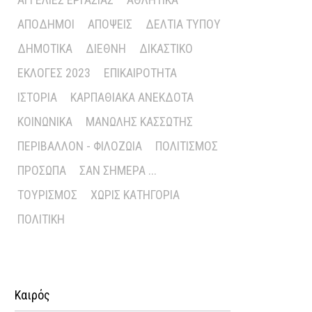
ΑΠΌΔΗΜΟΙ
ΑΠΌΨΕΙΣ
ΔΕΛΤΊΑ ΤΎΠΟΥ
ΔΗΜΟΤΙΚΆ
ΔΙΕΘΝΉ
ΔΙΚΑΣΤΙΚΌ
ΕΚΛΟΓΈΣ 2023
ΕΠΙΚΑΙΡΌΤΗΤΑ
ΙΣΤΟΡΊΑ
ΚΑΡΠΑΘΙΑΚΆ ΑΝΈΚΔΟΤΑ
ΚΟΙΝΩΝΙΚΆ
ΜΑΝΏΛΗΣ ΚΑΣΣΏΤΗΣ
ΠΕΡΙΒΆΛΛΟΝ - ΦΙΛΟΖΩΊΑ
ΠΟΛΙΤΙΣΜΌΣ
ΠΡΌΣΩΠΑ
ΣΑΝ ΣΉΜΕΡΑ ...
ΤΟΥΡΙΣΜΌΣ
ΧΩΡΊΣ ΚΑΤΗΓΟΡΊΑ
ΠΟΛΙΤΙΚΉ
Καιρός