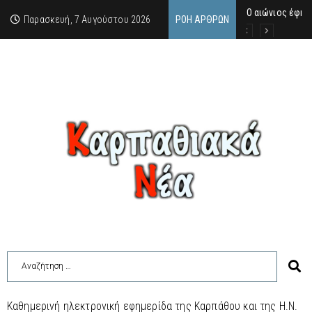
Ο αιώνιος έφη
Δικαστική απόφ
Άμεση κινητοπο
Παρασκευή, 7 Αυγούστου 2026
ΡΟΉ ΆΡΘΡΩΝ
Καθημερινή ηλεκτρονική εφημερίδα της Καρπάθου και της Η.Ν.