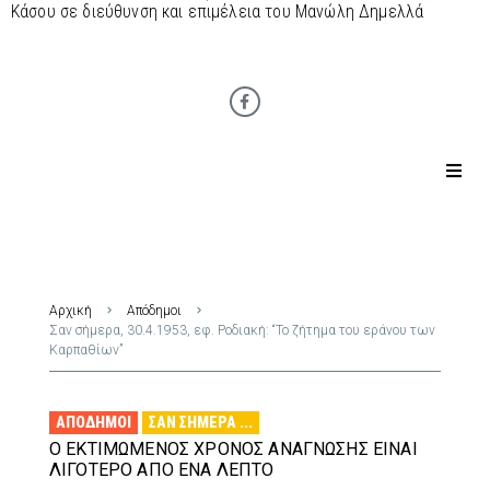
Κάσου σε διεύθυνση και επιμέλεια του Μανώλη Δημελλά
Αρχική
Απόδημοι
Σαν σήμερα, 30.4.1953, εφ. Ροδιακή: “Το ζήτημα του εράνου των
Καρπαθίων”
ΑΠΌΔΗΜΟΙ
ΣΑΝ ΣΉΜΕΡΑ ...
Ο ΕΚΤΙΜΏΜΕΝΟΣ ΧΡΌΝΟΣ ΑΝΆΓΝΩΣΗΣ ΕΊΝΑΙ
ΛΙΓΌΤΕΡΟ ΑΠΌ ΈΝΑ ΛΕΠΤΌ