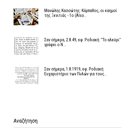
Μανώλης Κασσώτης: Κάρπαθος, οι καημοί
της Ξενιτιάς - 1ο (Also…
Σαν σήμερα, 2.8.49, εφ. Ροδιακή: "Το αλεύρι"
γράφει ο Ν.…
Σαν σήμερα, 1.8.1919, εφ. Ροδιακή:
Ευχαριστήριο των Πυλών για τους…
Αναζήτηση