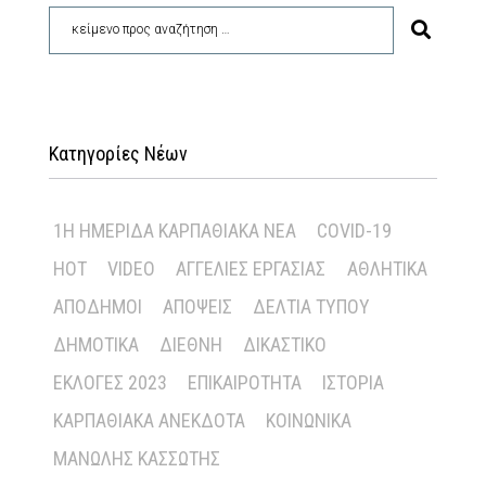
Κατηγορίες Νέων
1Η ΗΜΕΡΊΔΑ ΚΑΡΠΑΘΙΑΚΆ ΝΈΑ
COVID-19
HOT
VIDEO
ΑΓΓΕΛΊΕΣ ΕΡΓΑΣΊΑΣ
ΑΘΛΗΤΙΚΆ
ΑΠΌΔΗΜΟΙ
ΑΠΌΨΕΙΣ
ΔΕΛΤΊΑ ΤΎΠΟΥ
ΔΗΜΟΤΙΚΆ
ΔΙΕΘΝΉ
ΔΙΚΑΣΤΙΚΌ
ΕΚΛΟΓΈΣ 2023
ΕΠΙΚΑΙΡΌΤΗΤΑ
ΙΣΤΟΡΊΑ
ΚΑΡΠΑΘΙΑΚΆ ΑΝΈΚΔΟΤΑ
ΚΟΙΝΩΝΙΚΆ
ΜΑΝΏΛΗΣ ΚΑΣΣΏΤΗΣ